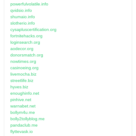
powerfulvolatile.info
qvidsio.info
shumaio.info
slotherio.info
cysapluscertification.org
fortnitehacks.org
loginsearch.org
aodecor.org
donorsmatch.org
nowtimes.org
casinoeing.org
livemocha.biz
streetlife.biz
hyves.biz
enoughinfo.net
pinhive.net
warnabet.net
bollym4u.me
bolly2tollyblog.me
pandaclub.me
flyttevask.io