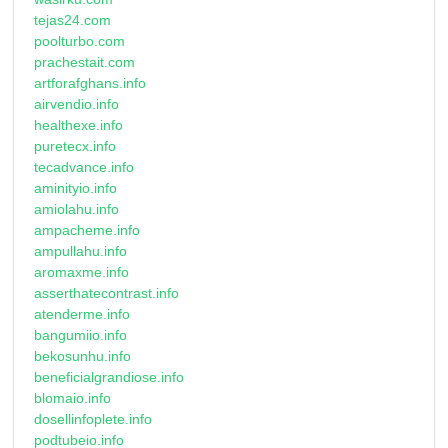
tejas24.com
poolturbo.com
prachestait.com
artforafghans.info
airvendio.info
healthexe.info
puretecx.info
tecadvance.info
aminityio.info
amiolahu.info
ampacheme.info
ampullahu.info
aromaxme.info
asserthatecontrast.info
atenderme.info
bangumiio.info
bekosunhu.info
beneficialgrandiose.info
blomaio.info
dosellinfoplete.info
podtubeio.info