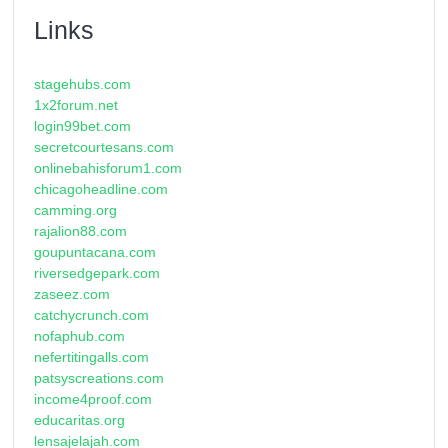
Links
stagehubs.com
1x2forum.net
login99bet.com
secretcourtesans.com
onlinebahisforum1.com
chicagoheadline.com
camming.org
rajalion88.com
goupuntacana.com
riversedgepark.com
zaseez.com
catchycrunch.com
nofaphub.com
nefertitingalls.com
patsyscreations.com
income4proof.com
educaritas.org
lensajelajah.com