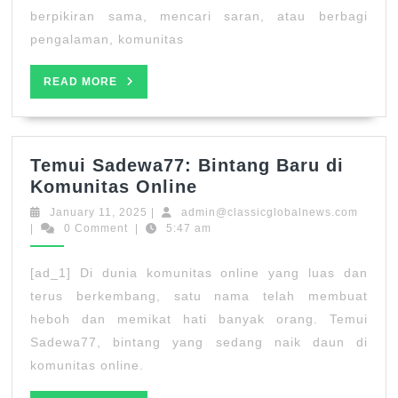
berpikiran sama, mencari saran, atau berbagi
pengalaman, komunitas
READ
READ MORE
MORE
Temui Sadewa77: Bintang Baru di
Temui
Komunitas Online
Sadewa77:
January
admin@
January 11, 2025
|
admin@classicglobalnews.com
Bintang
11,
|
0 Comment
|
5:47 am
2025
Baru
di
[ad_1] Di dunia komunitas online yang luas dan
Komunitas
terus berkembang, satu nama telah membuat
Online
heboh dan memikat hati banyak orang. Temui
Sadewa77, bintang yang sedang naik daun di
komunitas online.