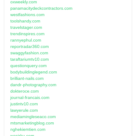
oxweekly.com
panamacitydeckcontractors.com
westfashions.com
toolshandy.com
travelstager.com
trendinspires.com
rannyephul.com
reportradar360.com
swaggyfashion.com
taraftariumtv10.com
questionquery.com
bodybuildinglegend.com
brilliant-nails.com
dandr-photography.com
dokteroce.com
journal-francais.com
justintv10.com
lawyerule.com
mediamingleseaco.com
mtsmarketingblog.com
nghekiemtien.com
wasirku.com