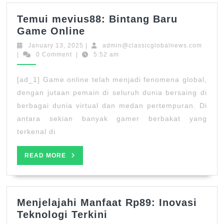
Temui mevius88: Bintang Baru
Temui
Game Online
mevius88:
January
admin@
January 13, 2025
|
admin@classicglobalnews.com
Bintang
13,
|
0 Comment
|
5:52 am
2025
Baru
Game
[ad_1] Game online telah menjadi fenomena global,
Online
dengan jutaan pemain di seluruh dunia bersaing di
berbagai dunia virtual dan medan pertempuran. Di
antara sekian banyak gamer berbakat yang
terkenal di
READ
READ MORE
MORE
Menjelajahi Manfaat Rp89: Inovasi
Menjelajahi
Teknologi Terkini