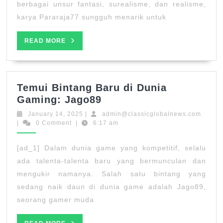
berbagai unsur fantasi, surealisme, dan realisme,
yang
karya Pararaja77 sungguh menarik untuk
Menawan
READ
READ MORE
MORE
Temui Bintang Baru di Dunia
Temui
Gaming: Jago89
Bintang
January
admin@
January 14, 2025
|
admin@classicglobalnews.com
Baru
14,
|
0 Comment
|
6:17 am
2025
di
Dunia
[ad_1] Dalam dunia game yang kompetitif, selalu
Gaming:
ada talenta-talenta baru yang bermunculan dan
Jago89
mengukir namanya. Salah satu bintang yang
sedang naik daun di dunia game adalah Jago89,
seorang gamer muda
READ