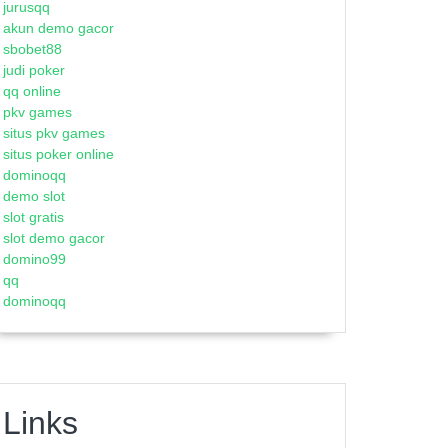
jurusqq
akun demo gacor
sbobet88
judi poker
qq online
pkv games
situs pkv games
situs poker online
dominoqq
an
demo slot
ta
slot gratis
mbunyi
slot demo gacor
domino99
ewa:
qq
an
dominoqq
cong
Links