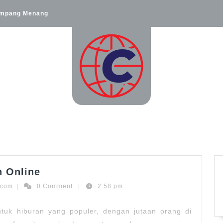
ampang Menang
AGB99:
 Online
Masa
admin@classicglobalnews.com
.com
|
0 Comment
|
2:58 pm
Depan
Permainan
ntuk hiburan yang populer, dengan jutaan orang di
Online