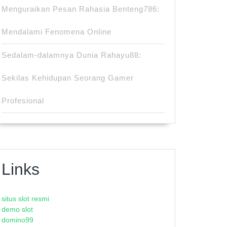
Menguraikan Pesan Rahasia Benteng786:
Mendalami Fenomena Online
Sedalam-dalamnya Dunia Rahayu88:
Sekilas Kehidupan Seorang Gamer
Profesional
Links
situs slot resmi
demo slot
domino99