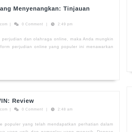
yang Menyenangkan: Tinjauan
admin@classicglobalnews.com
.com
|
0 Comment
|
2:49 pm
 perjudian dan olahraga online, maka Anda mungkin
form perjudian online yang populer ini menawarkan
Membuka
IN: Review
Kunci
admin@classicglobalnews.com
.com
|
0 Comment
|
2:48 am
Rahasia
SGCWIN:
e populer yang telah mendapatkan perhatian dalam
Review
urnya yang unik dan gameplay yang menarik. Dengan