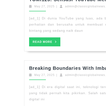
May
May 27, 2025
|
admin@classicglobalnews
27,
2025
[ad_1] Di dunia YouTube yang luas, ada 
perhatian dan berusaha untuk membuat 
bintang yang sedang naik daun
READ
READ MORE
MORE
Breaking Boundaries With Imba
May
May 27, 2025
|
admin@classicglobalnews
27,
2025
[ad_1] Di era digital saat ini, teknologi
yang tidak pernah kita pikirkan. Salah sa
digital ini