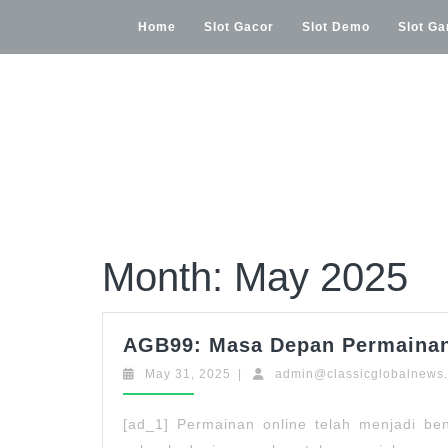
Skip
Home
Slot Gacor
Slot Demo
Slot G
to
content
Month:
May 2025
AGB99: Masa Depan Permainan
May
May 31, 2025
|
admin@classicglobalnews
31,
2025
[ad_1] Permainan online telah menjadi be