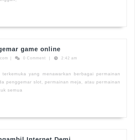
data
besar
Win88:
ggemar game online
Tujuan
admin@classicglobalnews.com
.com
|
0 Comment
|
2:42 am
akhir
bagi
ne terkemuka yang menawarkan berbagai permainan
penggemar
da penggemar slot, permainan meja, atau permainan
game
ntuk semua
online
TUMI123:
gambil Internet Demi