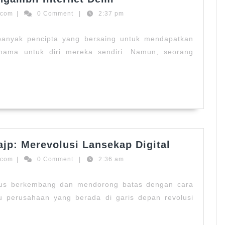
Sensasi
admin@classicglobalnews.com
.com
|
0 Comment
|
2:37 pm
YouTube
Mengambil
banyak pencipta yang bersaing untuk mendapatkan
Internet
nama untuk diri mereka sendiri. Namun, seorang
Demi
Breaking
jp: Merevolusi Lansekap Digital
Boundarie
admin@classicglobalnews.com
.com
|
0 Comment
|
2:36 am
With
Imbajp:
 terus berkembang dan mendorong batas dengan cara
Merevolus
tu perusahaan yang berada di garis depan revolusi
Lansekap
Digital