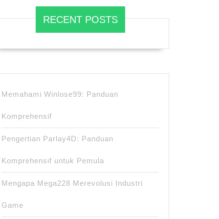
RECENT POSTS
a
Memahami Winlose99: Panduan
si
Komprehensif
an
Pengertian Parlay4D: Panduan
Komprehensif untuk Pemula
Mengapa Mega228 Merevolusi Industri
Game