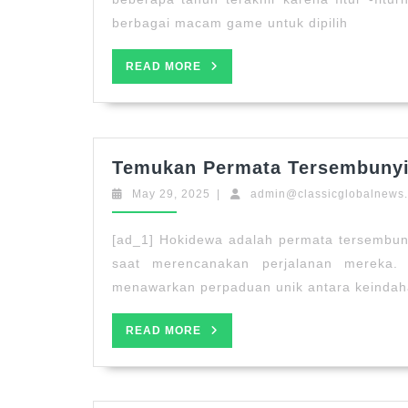
berbagai macam game untuk dipilih
READ
READ MORE
MORE
Temukan Permata Tersembunyi
May
May 29, 2025
|
admin@classicglobalnews
29,
2025
[ad_1] Hokidewa adalah permata tersembun
saat merencanakan perjalanan mereka. 
menawarkan perpaduan unik antara keindah
READ
READ MORE
MORE