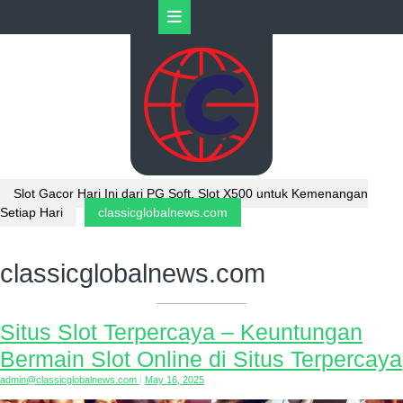
Skip
Open
to
content
Button
Slot Gacor Hari Ini dari PG Soft, Slot X500 untuk Kemenangan
Setiap Hari
classicglobalnews.com
classicglobalnews.com
Situs Slot Terpercaya – Keuntungan
Bermain Slot Online di Situs Terpercaya
admin@classicglobalnews.com
|
May 16, 2025