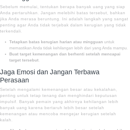
Sebelum memulai, tentukan berapa banyak uang yang siap
Anda pertaruhkan. Jangan melebihi batas tersebut, bahkan
jika Anda merasa beruntung. Ini adalah langkah yang sangat
penting agar Anda tidak terjebak dalam kerugian yang tidak
terkendali.
Tetapkan batas kerugian harian atau mingguan
untuk
memastikan Anda tidak kehilangan lebih dari yang Anda mampu.
Buat target kemenangan dan berhenti setelah mencapai
target tersebut
.
Jaga Emosi dan Jangan Terbawa
Perasaan
Setelah mengalami kemenangan besar atau kekalahan,
penting untuk tetap tenang dan menghindari keputusan
impulsif. Banyak pemain yang akhirnya kehilangan lebih
banyak uang karena bertaruh lebih besar setelah
kemenangan atau mencoba mengejar kerugian setelah
kalah.