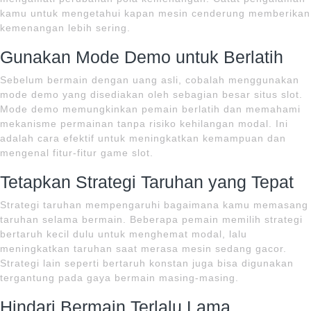
kamu untuk mengetahui kapan mesin cenderung memberikan
kemenangan lebih sering.
Gunakan Mode Demo untuk Berlatih
Sebelum bermain dengan uang asli, cobalah menggunakan
mode demo yang disediakan oleh sebagian besar situs slot.
Mode demo memungkinkan pemain berlatih dan memahami
mekanisme permainan tanpa risiko kehilangan modal. Ini
adalah cara efektif untuk meningkatkan kemampuan dan
mengenal fitur-fitur game slot.
Tetapkan Strategi Taruhan yang Tepat
Strategi taruhan mempengaruhi bagaimana kamu memasang
taruhan selama bermain. Beberapa pemain memilih strategi
bertaruh kecil dulu untuk menghemat modal, lalu
meningkatkan taruhan saat merasa mesin sedang gacor.
Strategi lain seperti bertaruh konstan juga bisa digunakan
tergantung pada gaya bermain masing-masing.
Hindari Bermain Terlalu Lama