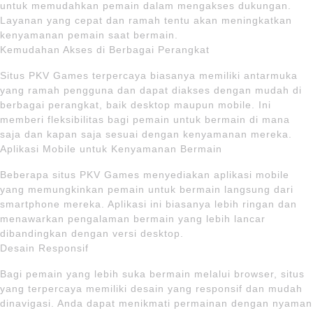
untuk memudahkan pemain dalam mengakses dukungan.
Layanan yang cepat dan ramah tentu akan meningkatkan
kenyamanan pemain saat bermain.
Kemudahan Akses di Berbagai Perangkat
Situs PKV Games terpercaya biasanya memiliki antarmuka
yang ramah pengguna dan dapat diakses dengan mudah di
berbagai perangkat, baik desktop maupun mobile. Ini
memberi fleksibilitas bagi pemain untuk bermain di mana
saja dan kapan saja sesuai dengan kenyamanan mereka.
Aplikasi Mobile untuk Kenyamanan Bermain
Beberapa situs PKV Games menyediakan aplikasi mobile
yang memungkinkan pemain untuk bermain langsung dari
smartphone mereka. Aplikasi ini biasanya lebih ringan dan
menawarkan pengalaman bermain yang lebih lancar
dibandingkan dengan versi desktop.
Desain Responsif
Bagi pemain yang lebih suka bermain melalui browser, situs
yang terpercaya memiliki desain yang responsif dan mudah
dinavigasi. Anda dapat menikmati permainan dengan nyaman