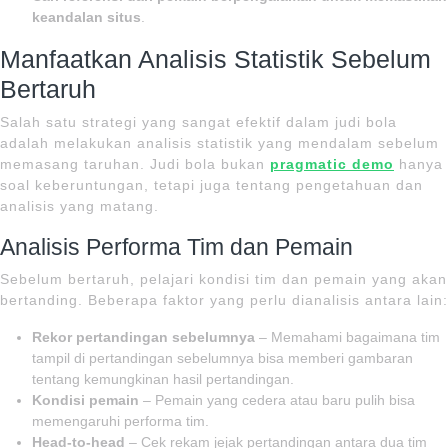
keandalan situs
.
Manfaatkan Analisis Statistik Sebelum
Bertaruh
Salah satu strategi yang sangat efektif dalam judi bola
adalah melakukan analisis statistik yang mendalam sebelum
memasang taruhan. Judi bola bukan
pragmatic demo
hanya
soal keberuntungan, tetapi juga tentang pengetahuan dan
analisis yang matang.
Analisis Performa Tim dan Pemain
Sebelum bertaruh, pelajari kondisi tim dan pemain yang akan
bertanding. Beberapa faktor yang perlu dianalisis antara lain:
Rekor pertandingan sebelumnya
– Memahami bagaimana tim
tampil di pertandingan sebelumnya bisa memberi gambaran
tentang kemungkinan hasil pertandingan.
Kondisi pemain
– Pemain yang cedera atau baru pulih bisa
memengaruhi performa tim.
Head-to-head
– Cek rekam jejak pertandingan antara dua tim