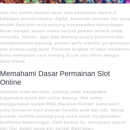
Judi slot online menjadi salah satu permainan favorit di
kalangan pecinta taruhan digital. Keseruan bermain slot yang
mudah dipahami serta peluang mendapatkan kemenangan
besar menjadi alasan utama banyak pemain tertarik untuk
mencoba. Namun, agar bisa menang secara konsisten dan
memaksimalkan peluang, pemain perlu memiliki pengetahuan
dan strategi yang tepat. Panduan lengkap ini akan membantu
kamu memahami cara menang di judi slot online dengan
lebih efektif.
Memahami Dasar Permainan Slot
Online
Sebelum mulai bermain, penting untuk mengetahui
bagaimana mesin slot online bekerja. Slot online
menggunakan sistem RNG (Random Number Generator)
yang menjamin hasil putaran bersifat acak dan adil. Setiap
putaran memiliki peluang yang sama untuk menghasilkan
kombinasi kemenangan. Oleh karena itu, memahami aturan
dan fitur dalam game slot sangat diperlukan.