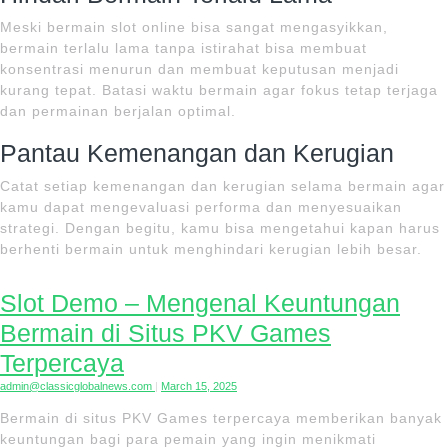
Meski bermain slot online bisa sangat mengasyikkan,
bermain terlalu lama tanpa istirahat bisa membuat
konsentrasi menurun dan membuat keputusan menjadi
kurang tepat. Batasi waktu bermain agar fokus tetap terjaga
dan permainan berjalan optimal.
Pantau Kemenangan dan Kerugian
Catat setiap kemenangan dan kerugian selama bermain agar
kamu dapat mengevaluasi performa dan menyesuaikan
strategi. Dengan begitu, kamu bisa mengetahui kapan harus
berhenti bermain untuk menghindari kerugian lebih besar.
Slot Demo – Mengenal Keuntungan
Bermain di Situs PKV Games
Terpercaya
admin@classicglobalnews.com
|
March 15, 2025
Bermain di situs PKV Games terpercaya memberikan banyak
keuntungan bagi para pemain yang ingin menikmati