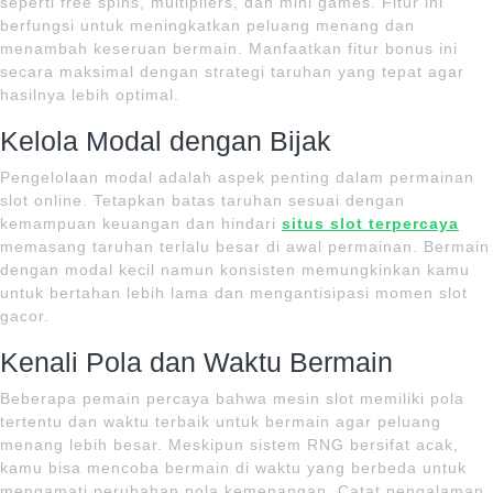
seperti free spins, multipliers, dan mini games. Fitur ini
berfungsi untuk meningkatkan peluang menang dan
menambah keseruan bermain. Manfaatkan fitur bonus ini
secara maksimal dengan strategi taruhan yang tepat agar
hasilnya lebih optimal.
Kelola Modal dengan Bijak
Pengelolaan modal adalah aspek penting dalam permainan
slot online. Tetapkan batas taruhan sesuai dengan
kemampuan keuangan dan hindari
situs slot terpercaya
memasang taruhan terlalu besar di awal permainan. Bermain
dengan modal kecil namun konsisten memungkinkan kamu
untuk bertahan lebih lama dan mengantisipasi momen slot
gacor.
Kenali Pola dan Waktu Bermain
Beberapa pemain percaya bahwa mesin slot memiliki pola
tertentu dan waktu terbaik untuk bermain agar peluang
menang lebih besar. Meskipun sistem RNG bersifat acak,
kamu bisa mencoba bermain di waktu yang berbeda untuk
mengamati perubahan pola kemenangan. Catat pengalaman