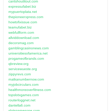
cantshoutitout.com
expressufabet.biz
mypuertoplata.net
thepioneerxpress.com
howtofixissue.com
teamufabet.biz
webfullform.com
allviddownload.com
decorsmag.com
gamblingcasinonews.com
universitiesofamerica.net
progameofbrands.com
qbreview.org
servicewueste.org
zippyrevs.com
matkanumbernow.com
myjobcirculars.com
healthmoreoverfitness.com
topslotxgames.com
routerloggnet.net
dantella6.com
slotsgamesone.com