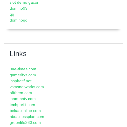
slot demo gacor
domino99
qq
dominoqq
Links
uae-times.com
gamerifys.com
inspiratif.net
vsmsnetworks.com
offthem.com
ibommatv.com
techporfit.com
bekasionline.com
nbusinessplan.com
greenlife360.com