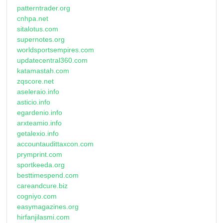
patterntrader.org
cnhpa.net
sitalotus.com
supernotes.org
worldsportsempires.com
updatecentral360.com
katamastah.com
zqscore.net
aseleraio.info
asticio.info
egardenio.info
arxteamio.info
getalexio.info
accountaudittaxcon.com
prymprint.com
sportkeeda.org
besttimespend.com
careandcure.biz
cogniyo.com
easymagazines.org
hirfanjilasmi.com