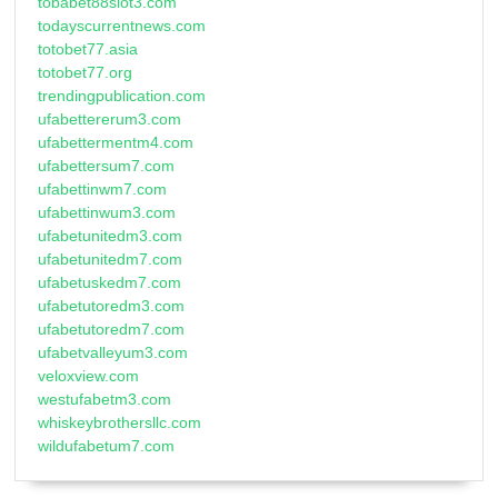
tobabet88slot3.com
todayscurrentnews.com
totobet77.asia
totobet77.org
trendingpublication.com
ufabettererum3.com
ufabettermentm4.com
ufabettersum7.com
ufabettinwm7.com
ufabettinwum3.com
ufabetunitedm3.com
ufabetunitedm7.com
ufabetuskedm7.com
ufabetutoredm3.com
ufabetutoredm7.com
ufabetvalleyum3.com
veloxview.com
westufabetm3.com
whiskeybrothersllc.com
wildufabetum7.com