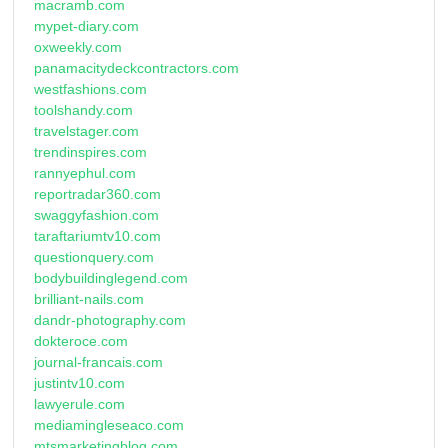
macramb.com
mypet-diary.com
oxweekly.com
panamacitydeckcontractors.com
westfashions.com
toolshandy.com
travelstager.com
trendinspires.com
rannyephul.com
reportradar360.com
swaggyfashion.com
taraftariumtv10.com
questionquery.com
bodybuildinglegend.com
brilliant-nails.com
dandr-photography.com
dokteroce.com
journal-francais.com
justintv10.com
lawyerule.com
mediamingleseaco.com
mtsmarketingblog.com