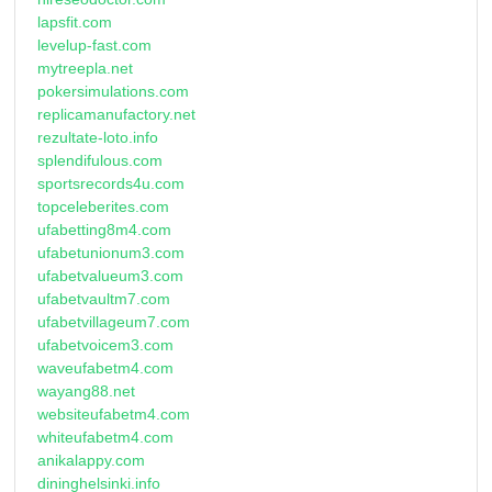
lapsfit.com
levelup-fast.com
mytreepla.net
pokersimulations.com
replicamanufactory.net
rezultate-loto.info
splendifulous.com
sportsrecords4u.com
topceleberites.com
ufabetting8m4.com
ufabetunionum3.com
ufabetvalueum3.com
ufabetvaultm7.com
ufabetvillageum7.com
ufabetvoicem3.com
waveufabetm4.com
wayang88.net
websiteufabetm4.com
whiteufabetm4.com
anikalappy.com
dininghelsinki.info