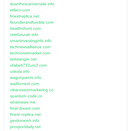
duanfrescariverside.info
etilerx.com
finestreplica.net
flounderandfumble.com
healthohunt.com
retefuturah.info
smartinvestinginfo.info
technewsalliance.com
technonetmarket.com
tedstanger.net
ufabett732um3.com
uskola.info
wagonpaints.info
waitfornext.com
clearvisionmarketing.co
quantum-code.co
whatnews.me
final-dream.com
finest-replica.net
gestioneinh.info
prosportdaily.net