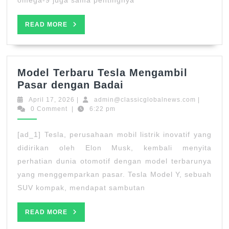
Kesehat
Anda
READ
READ MORE
MORE
Model Terbaru Tesla Mengambil
Model
Pasar dengan Badai
Terbaru
April
admin@cl
April 17, 2026
|
admin@classicglobalnews.com
|
Tesla
17,
0 Comment
|
6:22 pm
2026
Mengambil
Pasar
[ad_1] Tesla, perusahaan mobil listrik inovatif yang
dengan
didirikan oleh Elon Musk, kembali menyita
Badai
perhatian dunia otomotif dengan model terbarunya
yang menggemparkan pasar. Tesla Model Y, sebuah
SUV kompak, mendapat sambutan
READ
READ MORE
MORE