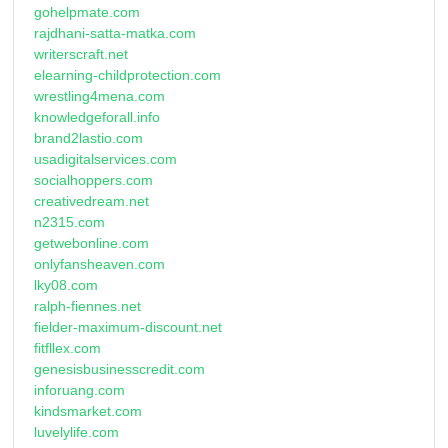
gohelpmate.com
rajdhani-satta-matka.com
writerscraft.net
elearning-childprotection.com
wrestling4mena.com
knowledgeforall.info
brand2lastio.com
usadigitalservices.com
socialhoppers.com
creativedream.net
n2315.com
getwebonline.com
onlyfansheaven.com
lky08.com
ralph-fiennes.net
fielder-maximum-discount.net
fitfllex.com
genesisbusinesscredit.com
inforuang.com
kindsmarket.com
luvelylife.com