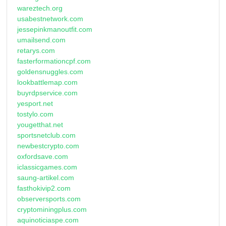
wareztech.org
usabestnetwork.com
jessepinkmanoutfit.com
umailsend.com
retarys.com
fasterformationcpf.com
goldensnuggles.com
lookbattlemap.com
buyrdpservice.com
yesport.net
tostylo.com
yougetthat.net
sportsnetclub.com
newbestcrypto.com
oxfordsave.com
iclassicgames.com
saung-artikel.com
fasthokivip2.com
observersports.com
cryptominingplus.com
aquinoticiaspe.com