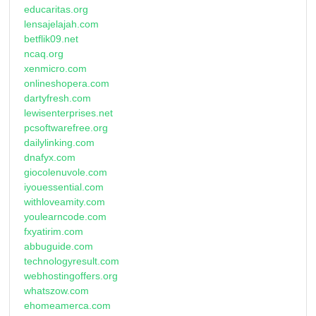
educaritas.org
lensajelajah.com
betflik09.net
ncaq.org
xenmicro.com
onlineshopera.com
dartyfresh.com
lewisenterprises.net
pcsoftwarefree.org
dailylinking.com
dnafyx.com
giocolenuvole.com
iyouessential.com
withloveamity.com
youlearncode.com
fxyatirim.com
abbuguide.com
technologyresult.com
webhostingoffers.org
whatszow.com
ehomeamerca.com