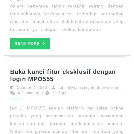
Lebi
dalam beberapa tahun terakhir seiring dengan
Deka
meningkatnya kekhawatiran terhadap perubahan
Dam
iklim dan polusi udara. Salah satu perusahaan yang
Tesl
berada di garis depan revolusi kendaraan
READ
READ MORE
MORE
Buka kunci fitur eksklusif dengan
Buka
login MPO555
kunci
October
admin@c
October 7, 2025
|
admin@classicglobalnews.com
|
fitur
7,
0 Comment
|
7:15 pm
2025
eksklusif
dengan
[ad_1] MPO555 adalah platform perjudian online
login
populer yang menawarkan berbagai permainan
MPO555
kasino dan opsi taruhan untuk dinikmati pemain.
Untuk mengakses semua fitur dan manfaat yang