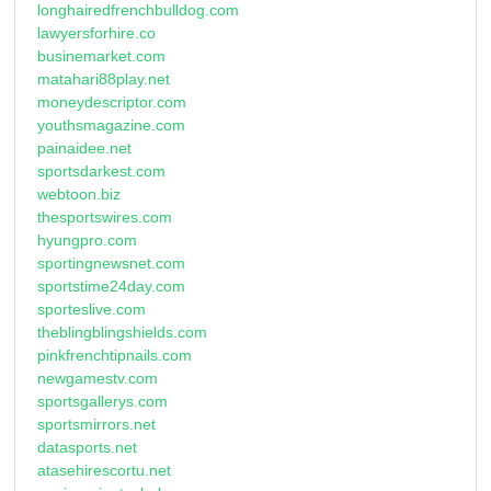
longhairedfrenchbulldog.com
lawyersforhire.co
businemarket.com
matahari88play.net
moneydescriptor.com
youthsmagazine.com
painaidee.net
sportsdarkest.com
webtoon.biz
thesportswires.com
hyungpro.com
sportingnewsnet.com
sportstime24day.com
sporteslive.com
theblingblingshields.com
pinkfrenchtipnails.com
newgamestv.com
sportsgallerys.com
sportsmirrors.net
datasports.net
atasehirescortu.net