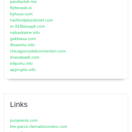
pandaclub.me
flyttevask.io
byhous.com
hartfordplazahotel.com
m-918kissapk.com
nabavkame.info
gakbiasa.com
iflowerhu.info
chicagocrystalconnection.com
imanabadii.com
trilipohu.info
appruptio.info
Links
punjwanis.com
the-parcs-clematiscondos.com