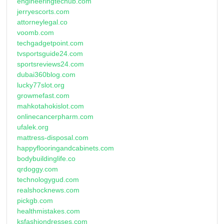
engineeringtechub.com
jerryescorts.com
attorneylegal.co
voomb.com
techgadgetpoint.com
tvsportsguide24.com
sportsreviews24.com
dubai360blog.com
lucky77slot.org
growmefast.com
mahkotahokislot.com
onlinecancerpharm.com
ufalek.org
mattress-disposal.com
happyflooringandcabinets.com
bodybuildinglife.co
qrdoggy.com
technologygud.com
realshocknews.com
pickgb.com
healthmistakes.com
ksfashiondresses.com