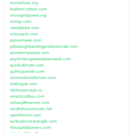
hometricks.org
leathercraftpro.com
microgridpower.org
mixiqo.com
needglobe.com
ortocoach.com
passionawe.com
pittsburghpaintingprofessionals.com
plumberryworks.com
psychoterapiawioletanowak.com
quickultimate.com
quirkyquester.com
sexmedicineformen.com
shiftripple.com
slotterpercaya.co
smartcoolbox.com
sohanjitfinances.com
soulfulhousemusic.net
sparklooms.com
tacticalcontractingllc.com
thecapitalpowers.com