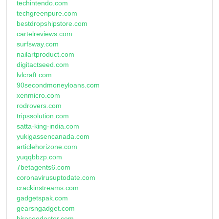
techintendo.com
techgreenpure.com
bestdropshipstore.com
cartelreviews.com
surfsway.com
nailartproduct.com
digitactseed.com
lvlcraft.com
90secondmoneyloans.com
xenmicro.com
rodrovers.com
tripssolution.com
satta-king-india.com
yukigassencanada.com
articlehorizone.com
yuqqbbzp.com
7betagents6.com
coronavirusuptodate.com
crackinstreams.com
gadgetspak.com
gearsngadget.com
hireseodoctor.com