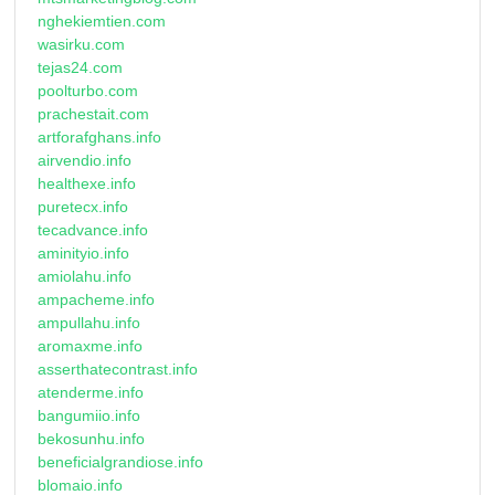
nghekiemtien.com
wasirku.com
tejas24.com
poolturbo.com
prachestait.com
artforafghans.info
airvendio.info
healthexe.info
puretecx.info
tecadvance.info
aminityio.info
amiolahu.info
ampacheme.info
ampullahu.info
aromaxme.info
asserthatecontrast.info
atenderme.info
bangumiio.info
bekosunhu.info
beneficialgrandiose.info
blomaio.info