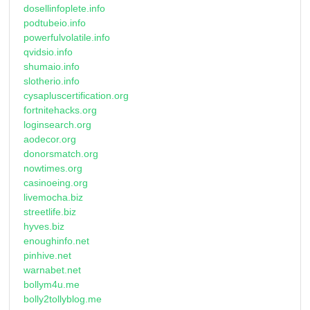
dosellinfoplete.info
podtubeio.info
powerfulvolatile.info
qvidsio.info
shumaio.info
slotherio.info
cysapluscertification.org
fortnitehacks.org
loginsearch.org
aodecor.org
donorsmatch.org
nowtimes.org
casinoeing.org
livemocha.biz
streetlife.biz
hyves.biz
enoughinfo.net
pinhive.net
warnabet.net
bollym4u.me
bolly2tollyblog.me