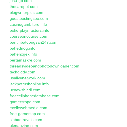
jusu-gb.com
thecarepet.com
blogwriterplus.com
guestpostingseo.com
casinogambitpro.info
pokerplaymasters.info
courseoncourse.com
bantinbatdongsan247.com
bahednog.info
bahenxgek.info
pertamaskre.com
threadsvideoandphotodownloader.com
techgiddy.com
usalivenetwork.com
jackpotrushonline.info
ucnewshindi.com
freecellphonedatabase.com
gamersrope.com
exellewebmedia.com
free-gamestop.com
sinbadtravels.com
ukmagzine.com