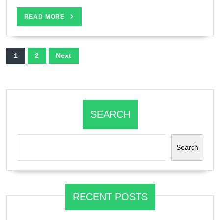
READ
READ MORE
MORE
Posts
1
2
Next
navigation
SEARCH
Search
RECENT POSTS