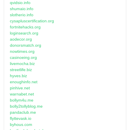
qvidsio.info
shumaio.info
slotherio.info
cysapluscertification.org
fortnitehacks.org
loginsearch.org
aodecor.org
donorsmatch.org
nowtimes.org
casinoeing.org
livemocha.biz
streetlife.biz
hyves.biz
enoughinfo.net
pinhive.net
warnabet.net
bollym4u.me
bolly2tollyblog.me
pandaclub.me
flyttevask.io
byhous.com