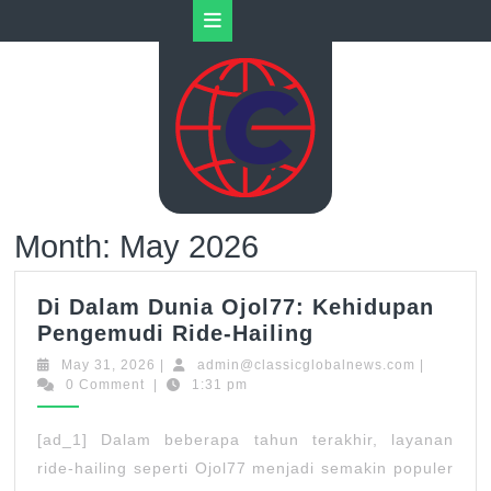
Skip
Open
to
content
Button
Month:
May 2026
Di Dalam Dunia Ojol77: Kehidupan
Di
Pengemudi Ride-Hailing
Dalam
May
admin@cla
May 31, 2026
|
admin@classicglobalnews.com
|
Dunia
31,
0 Comment
|
1:31 pm
2026
Ojol77:
Kehidupan
[ad_1] Dalam beberapa tahun terakhir, layanan
Pengemudi
ride-hailing seperti Ojol77 menjadi semakin populer
Ride-