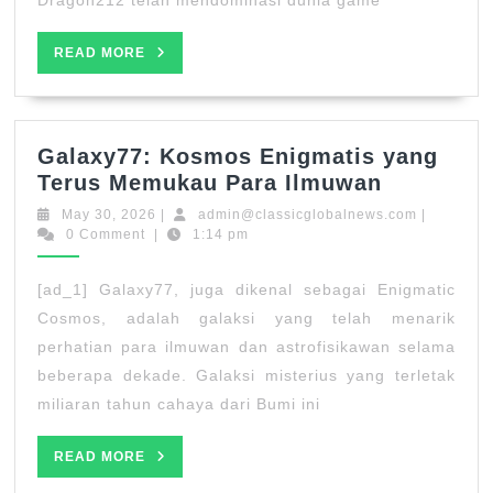
Gamer
Top
READ
READ MORE
MORE
Galaxy77: Kosmos Enigmatis yang
Galaxy77
Terus Memukau Para Ilmuwan
Kosmos
May
admin@cla
May 30, 2026
|
admin@classicglobalnews.com
|
Enigmati
30,
0 Comment
|
1:14 pm
2026
yang
Terus
[ad_1] Galaxy77, juga dikenal sebagai Enigmatic
Memukau
Cosmos, adalah galaksi yang telah menarik
Para
perhatian para ilmuwan dan astrofisikawan selama
Ilmuwan
beberapa dekade. Galaksi misterius yang terletak
miliaran tahun cahaya dari Bumi ini
READ
READ MORE
MORE