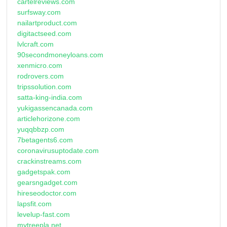
cartelreviews.com
surfsway.com
nailartproduct.com
digitactseed.com
lvlcraft.com
90secondmoneyloans.com
xenmicro.com
rodrovers.com
tripssolution.com
satta-king-india.com
yukigassencanada.com
articlehorizone.com
yuqqbbzp.com
7betagents6.com
coronavirusuptodate.com
crackinstreams.com
gadgetspak.com
gearsngadget.com
hireseodoctor.com
lapsfit.com
levelup-fast.com
mytreepla.net