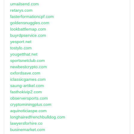
umailsend.com
retarys.com
fasterformationcpf.com
goldensnuggles.com
lookbattlemap.com
buyrdpservice.com
yesport.net
tostylo.com
yougetthat.net
sportsnetclub.com
newbestcrypto.com
oxfordsave.com
iclassicgames.com
saung-artikel.com
fasthokivip2.com
observersports.com
cryptominingplus.com
aquinoticiaspe.com
longhairedfrenchbulldog.com
lawyersforhire.co
businemarket.com