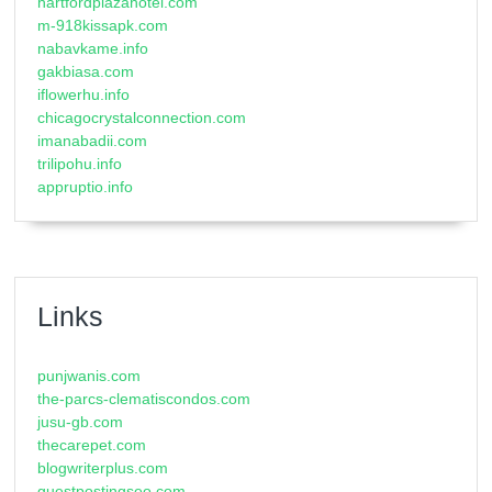
hartfordplazahotel.com
m-918kissapk.com
nabavkame.info
gakbiasa.com
iflowerhu.info
chicagocrystalconnection.com
imanabadii.com
trilipohu.info
appruptio.info
Links
punjwanis.com
the-parcs-clematiscondos.com
jusu-gb.com
thecarepet.com
blogwriterplus.com
guestpostingseo.com