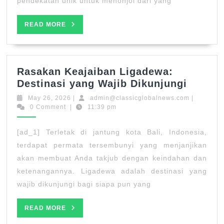
pendekatan unik untuk menonjol dari yang
READ
READ MORE
MORE
Rasakan Keajaiban Ligadewa:
Rasak
Destinasi yang Wajib Dikunjungi
Keajai
May
admin@cla
May 26, 2026
|
admin@classicglobalnews.com
|
Ligade
26,
0 Comment
|
11:39 pm
2026
Destin
yang
[ad_1] Terletak di jantung kota Bali, Indonesia,
Wajib
terdapat permata tersembunyi yang menjanjikan
Dikunj
akan membuat Anda takjub dengan keindahan dan
ketenangannya. Ligadewa adalah destinasi yang
wajib dikunjungi bagi siapa pun yang
READ
READ MORE
MORE