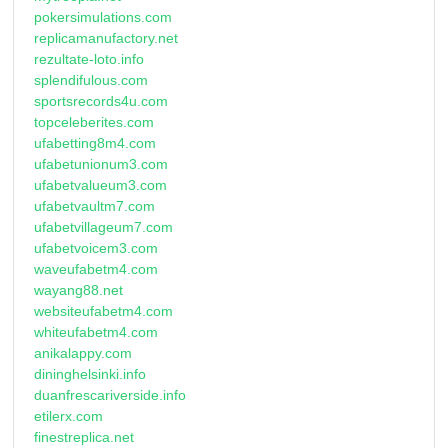
pokersimulations.com
replicamanufactory.net
rezultate-loto.info
splendifulous.com
sportsrecords4u.com
topceleberites.com
ufabetting8m4.com
ufabetunionum3.com
ufabetvalueum3.com
ufabetvaultm7.com
ufabetvillageum7.com
ufabetvoicem3.com
waveufabetm4.com
wayang88.net
websiteufabetm4.com
whiteufabetm4.com
anikalappy.com
dininghelsinki.info
duanfrescariverside.info
etilerx.com
finestreplica.net