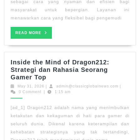
sebagai cara yang nyaman dan efisien bagi
Hailing
masyarakat untuk bepergian. Layanan ini
menawarkan cara yang fleksibel bagi pengemudi
READ
READ MORE
MORE
Inside the Mind of Dragon212:
Strategi dan Rahasia Seorang
Inside
Gamer Top
the
May
admin@cla
May 31, 2026
|
admin@classicglobalnews.com
|
Mind
31,
0 Comment
|
1:15 am
2026
of
Dragon212:
[ad_1] Dragon212 adalah nama yang menimbulkan
Strategi
ketakutan dan kekaguman di hati para gamer di
dan
seluruh dunia. Dikenal karena keterampilan dan
Rahasia
kehebatan strategisnya yang tak tertandingi,
Seorang
Dragon212 telah mendominasi dunia game