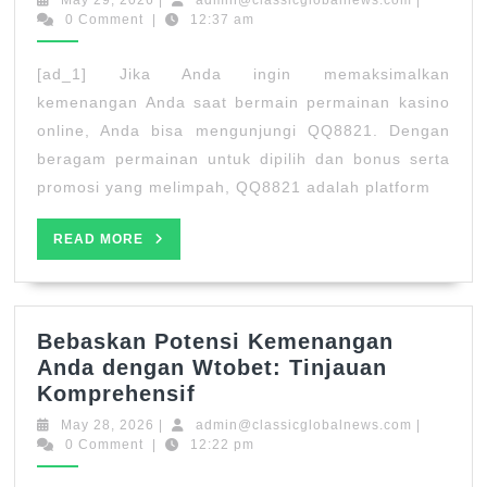
dengan
29,
0 Comment
|
12:37 am
2026
QQ8821:
Panduan
[ad_1] Jika Anda ingin memaksimalkan
Memaksimalkan
kemenangan Anda saat bermain permainan kasino
Kemenangan
online, Anda bisa mengunjungi QQ8821. Dengan
Anda
beragam permainan untuk dipilih dan bonus serta
promosi yang melimpah, QQ8821 adalah platform
READ
READ MORE
MORE
Bebaskan Potensi Kemenangan
Anda dengan Wtobet: Tinjauan
Bebaskan
Komprehensif
Potensi
May
admin@cla
May 28, 2026
|
admin@classicglobalnews.com
|
Kemenangan
28,
0 Comment
|
12:22 pm
2026
Anda