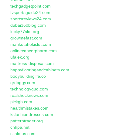
techgadgetpoint.com
tvsportsguide24.com
sportsreviews24.com
dubai360blog.com
lucky77slot.org
growmefast.com
mahkotahokislot.com
onlinecancerpharm.com
ufalek.org
mattress-disposal.com
happyflooringandcabinets.com
bodybuildinglife.co
qrdoggy.com
technologygud.com
realshocknews.com
pickgb.com
healthmistakes.com
ksfashiondresses.com
patterntrader.org
cnhpa.net
sitalotus.com