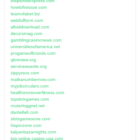
thepioneerxpress.com
howtofixissue.com
teamufabet.biz
webfullform.com
allviddownload.com
decorsmag.com
gamblingcasinonews.com
universitiesofamerica.net
progameofbrands.com
qbreview.org
servicewueste.org
zippyrevs.com
matkanumbernow.com
myjobcirculars.com
healthmoreoverfitness.com
topslotxgames.com
routerloggnet.net
dantella6.com
slotsgamesone.com
hispinzone.com
kalyanbazarnights.com
top-online-casino-usa.com