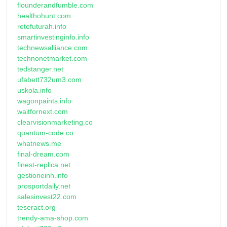
flounderandfumble.com
healthohunt.com
retefuturah.info
smartinvestinginfo.info
technewsalliance.com
technonetmarket.com
tedstanger.net
ufabett732um3.com
uskola.info
wagonpaints.info
waitfornext.com
clearvisionmarketing.co
quantum-code.co
whatnews.me
final-dream.com
finest-replica.net
gestioneinh.info
prosportdaily.net
salesinvest22.com
teseract.org
trendy-ama-shop.com