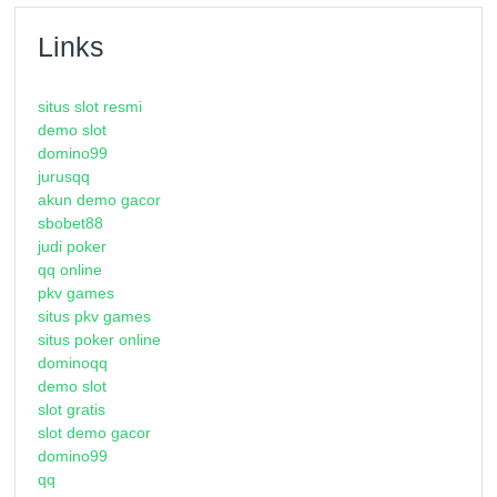
Links
situs slot resmi
demo slot
domino99
jurusqq
akun demo gacor
sbobet88
judi poker
qq online
pkv games
situs pkv games
situs poker online
dominoqq
demo slot
slot gratis
slot demo gacor
domino99
qq