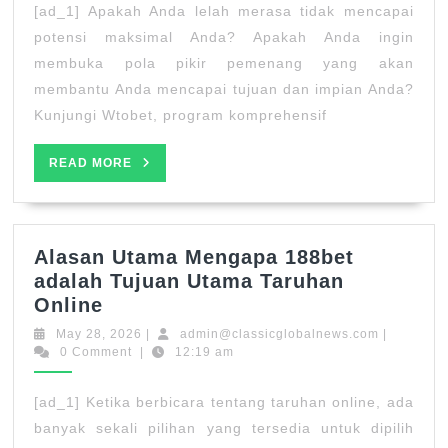
dengan
[ad_1] Apakah Anda lelah merasa tidak mencapai
Wtobet:
potensi maksimal Anda? Apakah Anda ingin
Tinjauan
membuka pola pikir pemenang yang akan
Komprehensif
membantu Anda mencapai tujuan dan impian Anda?
Kunjungi Wtobet, program komprehensif
READ
READ MORE
MORE
Alasan Utama Mengapa 188bet
adalah Tujuan Utama Taruhan
Alasan
Online
Utama
May
admin@cla
May 28, 2026
|
admin@classicglobalnews.com
|
Mengapa
28,
0 Comment
|
12:19 am
2026
188bet
adalah
[ad_1] Ketika berbicara tentang taruhan online, ada
Tujuan
banyak sekali pilihan yang tersedia untuk dipilih
Utama