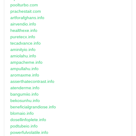
poolturbo.com
prachestait.com
artforafghans.info
airvendio.info
healthexe.info
puretecx.info
tecadvance.info
aminityio.info
amiolahu.info
ampacheme.info
ampullahu.info
aromaxme.info
asserthatecontrast.info
atenderme.info
bangumiio.info
bekosunhu.info
beneficialgrandiose.info
blomaio.info
dosellinfoplete.info
podtubeio.info
powerfulvolatile.info