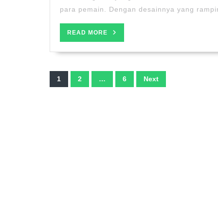
para pemain. Dengan desainnya yang rampi
READ
READ MORE
MORE
Posts
1
2
…
6
Next
navigation