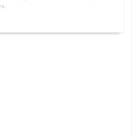
Game
ng,
di
Dunia
Slot
Online