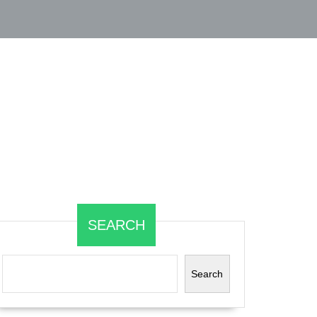
SEARCH
Search