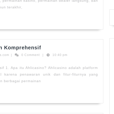
, permainan kasino, permainan dealer langsung, dan
un terakhir,
Memahami
n Komprehensif
Ahlicasino:
admin@classicglobalnews.com
s.com
|
0 Comment
|
10:40 pm
Panduan
Komprehensif
 1. Apa itu Ahlicasino? Ahlicasino adalah platform
l karena penawaran unik dan fitur-fiturnya yang
n berbagai permainan