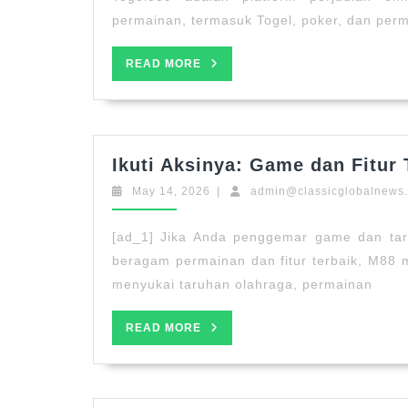
permainan, termasuk Togel, poker, dan per
READ
READ MORE
MORE
Ikuti Aksinya: Game dan Fitur
May
May 14, 2026
|
admin@classicglobalnews
14,
2026
[ad_1] Jika Anda penggemar game dan ta
beragam permainan dan fitur terbaik, M88 
menyukai taruhan olahraga, permainan
READ
READ MORE
MORE