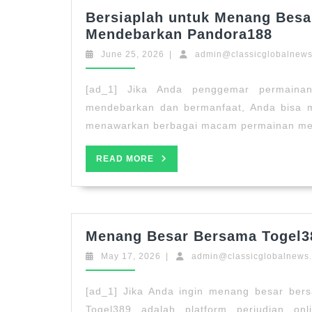
Bersiaplah untuk Menang Besa
Bersi
Mendebarkan Pandora188
untu
June
June 25, 2026
|
admin@classicglobalnew
Mena
25,
2026
Besa
[ad_1] Jika Anda penggemar permaina
deng
mendebarkan dan bermanfaat, Anda bisa me
Perm
menawarkan berbagai macam permainan men
Kasi
Mend
READ
READ MORE
Pand
MORE
Menang Besar Bersama Togel38
May
May 17, 2026
|
admin@classicglobalnews
17,
2026
[ad_1] Jika Anda ingin menang besar ber
Togel389 adalah platform perjudian o