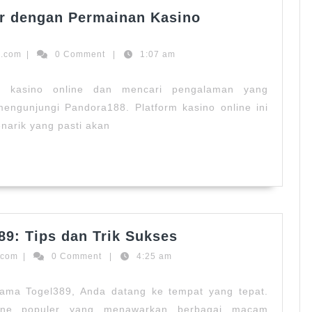
r dengan Permainan Kasino
aplah
k
admin@classicglobalnews.com
s.com
|
0 Comment
|
1:07 am
ng
r
n kasino online dan mencari pengalaman yang
an
ngunjungi Pandora188. Platform kasino online ini
ainan
arik yang pasti akan
no
ebarkan
ora188
Menang
9: Tips dan Trik Sukses
Besar
admin@classicglobalnews.com
.com
|
0 Comment
|
4:25 am
Bersama
Togel389:
sama Togel389, Anda datang ke tempat yang tepat.
Tips
nline populer yang menawarkan berbagai macam