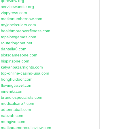
qbreview.org
servicewueste.org
zippyrevs.com
matkanumbernow.com
myjobcirculars.com
healthmoreoverfitness.com
topslotxgames.com
routerloggnet.net
dantella6.com
slotsgamesone.com
hispinzone.com
kalyanbazarnights.com
top-online-casino-usa.com
honghuidoor.com
flowingtravel.com
nineniki.com
brandiospecialists.com
medicalcare7.com
adtennaball.com
nabzah.com
mongive.com
matkagameresultsview.com