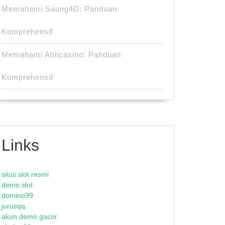
Memahami Saung4D: Panduan
an
Komprehensif
nsif
Memahami Ahlicasino: Panduan
n
Komprehensif
Links
situs slot resmi
demo slot
domino99
jurusqq
akun demo gacor