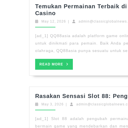
Temukan Permainan Terbaik di 
Temukan
Casino
Permainan
May
May 12, 2026
|
admin@classicglobalnews
Terbaik
12,
2026
di
[ad_1] QQ88asia adalah platform game on
QQ88asia:
untuk dinikmati para pemain. Baik Anda pe
Dari
olahraga, QQ88asia punya sesuatu untuk s
Slot
hingga
READ
READ MORE
Live
MORE
Casino
Rasakan Sensasi Slot 88: Peng
May
May 3, 2026
|
admin@classicglobalnews.
3,
2026
[ad_1] Slot 88 adalah pengubah permain
bermain game yang mendebarkan dan men