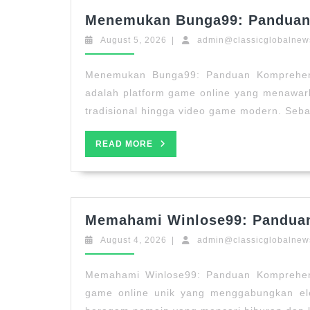
Menemukan Bunga99: Panduan 
August
August 5, 2026
|
admin@classicglobalnew
5,
2026
Menemukan Bunga99: Panduan Komprehens
adalah platform game online yang menawar
tradisional hingga video game modern. Seba
READ
READ MORE
MORE
Memahami Winlose99: Pandua
August
August 4, 2026
|
admin@classicglobalnew
4,
2026
Memahami Winlose99: Panduan Komprehens
game online unik yang menggabungkan ele