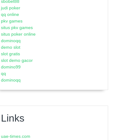
sbobet88
judi poker
qq online
pkv games
situs pkv games
situs poker online
dominoqq
demo slot
slot gratis
slot demo gacor
domino99
qq
dominoqq
Links
uae-times.com