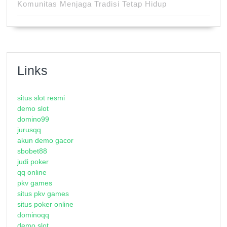
Komunitas Menjaga Tradisi Tetap Hidup
Links
situs slot resmi
demo slot
domino99
jurusqq
akun demo gacor
sbobet88
judi poker
qq online
pkv games
situs pkv games
situs poker online
dominoqq
demo slot