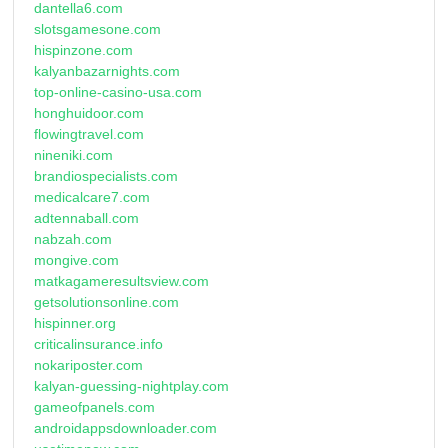
dantella6.com
slotsgamesone.com
hispinzone.com
kalyanbazarnights.com
top-online-casino-usa.com
honghuidoor.com
flowingtravel.com
nineniki.com
brandiospecialists.com
medicalcare7.com
adtennaball.com
nabzah.com
mongive.com
matkagameresultsview.com
getsolutionsonline.com
hispinner.org
criticalinsurance.info
nokariposter.com
kalyan-guessing-nightplay.com
gameofpanels.com
androidappsdownloader.com