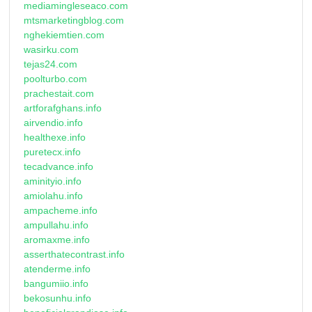
mediamingleseaco.com
mtsmarketingblog.com
nghekiemtien.com
wasirku.com
tejas24.com
poolturbo.com
prachestait.com
artforafghans.info
airvendio.info
healthexe.info
puretecx.info
tecadvance.info
aminityio.info
amiolahu.info
ampacheme.info
ampullahu.info
aromaxme.info
asserthatecontrast.info
atenderme.info
bangumiio.info
bekosunhu.info