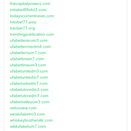
thecapitalpowers.com
tobabet88slot3.com
todayscurrentnews.com
totobet77.asia
totobet77.org
trendingpublication.com
ufabettererum3.com
ufabettermentm4.com
ufabettersum7.com
ufabettinwm7.com
ufabettinwum3.com
ufabetunitedm3.com
ufabetunitedm7.com
ufabetuskedm7.com
ufabetutoredm3.com
ufabetutoredm7.com
ufabetvalleyum3.com
veloxview.com
westufabetm3.com
whiskeybrothersllc.com
wildufabetum7.com