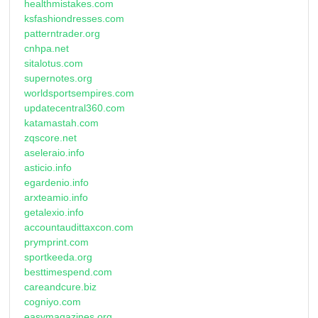
healthmistakes.com
ksfashiondresses.com
patterntrader.org
cnhpa.net
sitalotus.com
supernotes.org
worldsportsempires.com
updatecentral360.com
katamastah.com
zqscore.net
aseleraio.info
asticio.info
egardenio.info
arxteamio.info
getalexio.info
accountaudittaxcon.com
prymprint.com
sportkeeda.org
besttimespend.com
careandcure.biz
cogniyo.com
easymagazines.org