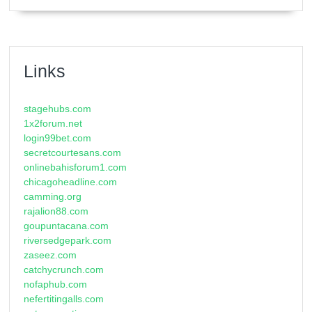
Links
stagehubs.com
1x2forum.net
login99bet.com
secretcourtesans.com
onlinebahisforum1.com
chicagoheadline.com
camming.org
rajalion88.com
goupuntacana.com
riversedgepark.com
zaseez.com
catchycrunch.com
nofaphub.com
nefertitingalls.com