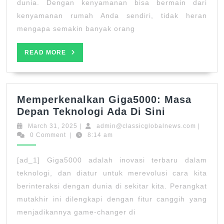
dunia. Dengan kenyamanan bisa bermain dari
kenyamanan rumah Anda sendiri, tidak heran
mengapa semakin banyak orang
READ
READ MORE
MORE
Memperkenalkan Giga5000: Masa
Memperken
Depan Teknologi Ada Di Sini
Giga5000:
March
admin@c
March 31, 2025
|
admin@classicglobalnews.com
|
Masa
31,
0 Comment
|
8:14 am
2025
Depan
Teknologi
[ad_1] Giga5000 adalah inovasi terbaru dalam
Ada
teknologi, dan diatur untuk merevolusi cara kita
Di
berinteraksi dengan dunia di sekitar kita. Perangkat
Sini
mutakhir ini dilengkapi dengan fitur canggih yang
menjadikannya game-changer di