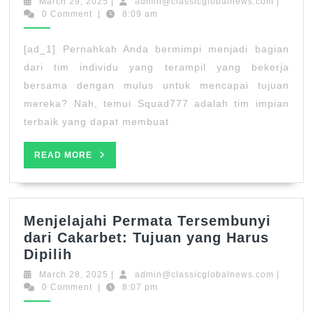
March
admin@c
March 29, 2025
|
admin@classicglobalnews.com
|
Tim
29,
0 Comment
|
8:09 am
2025
Imp
Ut
[ad_1] Pernahkah Anda bermimpi menjadi bagian
dari tim individu yang terampil yang bekerja
bersama dengan mulus untuk mencapai tujuan
mereka? Nah, temui Squad777 adalah tim impian
terbaik yang dapat membuat
READ
READ MORE
MORE
Menjelajahi Permata Tersembunyi
dari Cakarbet: Tujuan yang Harus
Menjelajahi
Dipilih
Permata
March
admin@c
March 28, 2025
|
admin@classicglobalnews.com
|
Tersembunyi
28,
0 Comment
|
8:07 pm
2025
dari