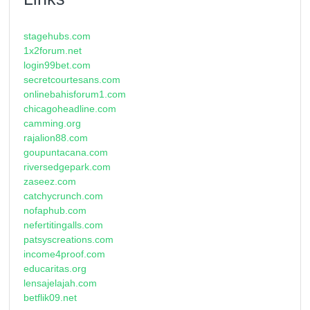
stagehubs.com
1x2forum.net
login99bet.com
secretcourtesans.com
onlinebahisforum1.com
chicagoheadline.com
camming.org
rajalion88.com
goupuntacana.com
riversedgepark.com
zaseez.com
catchycrunch.com
nofaphub.com
nefertitingalls.com
patsyscreations.com
income4proof.com
educaritas.org
lensajelajah.com
betflik09.net