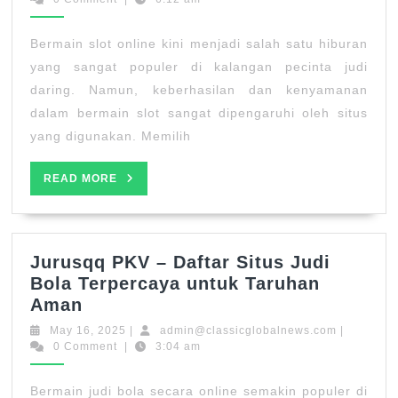
2025
–
Keuntungan
Bermain slot online kini menjadi salah satu hiburan
Bermain
yang sangat populer di kalangan pecinta judi
Slot
daring. Namun, keberhasilan dan kenyamanan
Online
dalam bermain slot sangat dipengaruhi oleh situs
di
yang digunakan. Memilih
Situs
Terpercaya
READ
READ MORE
MORE
Jurusqq PKV – Daftar Situs Judi
Bola Terpercaya untuk Taruhan
Jurusqq
Aman
PKV
May
admin@cla
May 16, 2025
|
admin@classicglobalnews.com
|
–
16,
0 Comment
|
3:04 am
2025
Daftar
Situs
Bermain judi bola secara online semakin populer di