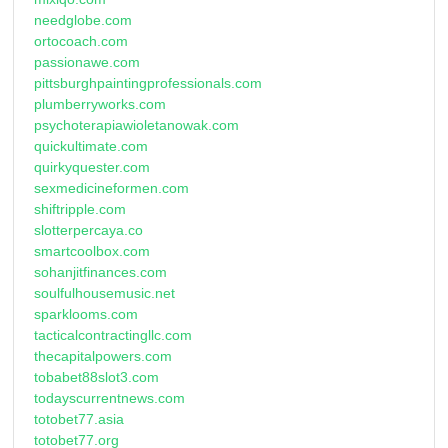
needglobe.com
ortocoach.com
passionawe.com
pittsburghpaintingprofessionals.com
plumberryworks.com
psychoterapiawioletanowak.com
quickultimate.com
quirkyquester.com
sexmedicineformen.com
shiftripple.com
slotterpercaya.co
smartcoolbox.com
sohanjitfinances.com
soulfulhousemusic.net
sparklooms.com
tacticalcontractingllc.com
thecapitalpowers.com
tobabet88slot3.com
todayscurrentnews.com
totobet77.asia
totobet77.org