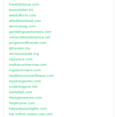
howtofixissue.com
teamufabet.biz
webfullform.com
allviddownload.com
decorsmag.com
gamblingcasinonews.com
universitiesofamerica.net
progameofbrands.com
qbreview.org
servicewueste.org
zippyrevs.com
matkanumbernow.com
myjobcirculars.com
healthmoreoverfitness.com
topslotxgames.com
routerloggnet.net
dantella6.com
slotsgamesone.com
hispinzone.com
kalyanbazarnights.com
top-online-casino-usa.com