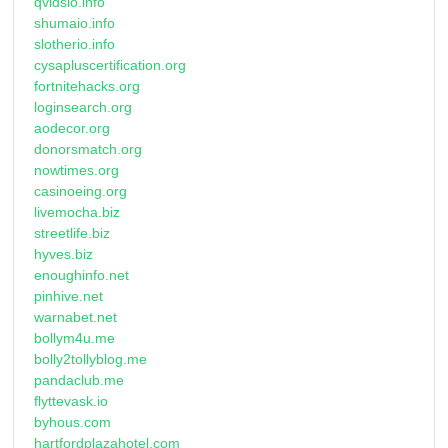
qvidsio.info
shumaio.info
slotherio.info
cysapluscertification.org
fortnitehacks.org
loginsearch.org
aodecor.org
donorsmatch.org
nowtimes.org
casinoeing.org
livemocha.biz
streetlife.biz
hyves.biz
enoughinfo.net
pinhive.net
warnabet.net
bollym4u.me
bolly2tollyblog.me
pandaclub.me
flyttevask.io
byhous.com
hartfordplazahotel.com