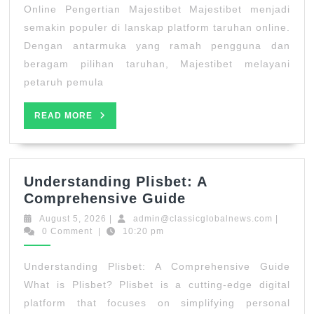
Online
Online Pengertian Majestibet Majestibet menjadi
semakin populer di lanskap platform taruhan online.
Dengan antarmuka yang ramah pengguna dan
beragam pilihan taruhan, Majestibet melayani
petaruh pemula
READ
READ MORE
MORE
Understanding Plisbet: A
Understanding
Comprehensive Guide
Plisbet:
August
admin@cl
August 5, 2026
|
admin@classicglobalnews.com
|
A
5,
0 Comment
|
10:20 pm
2026
Comprehensive
Guide
Understanding Plisbet: A Comprehensive Guide
What is Plisbet? Plisbet is a cutting-edge digital
platform that focuses on simplifying personal