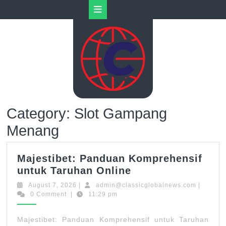
Skip
Open
to
content
Button
Category:
Slot Gampang
Menang
Majestibet: Panduan Komprehensif
Majestibet:
untuk Taruhan Online
Panduan
August
admin@cl
August 7, 2026
|
admin@classicglobalnews.com
|
Komprehensif
7,
0 Comment
|
11:29 pm
2026
untuk
Taruhan
Majestibet: Panduan Komprehensif untuk Taruhan