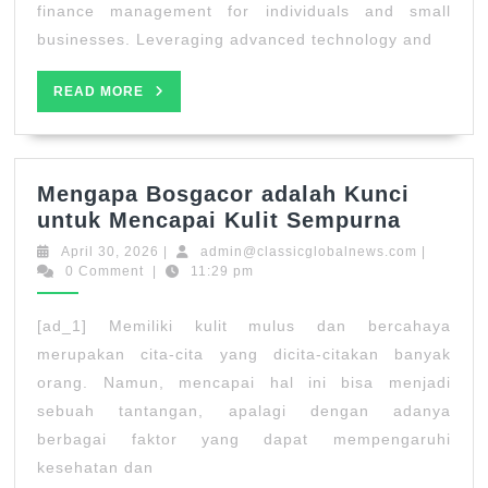
finance management for individuals and small
businesses. Leveraging advanced technology and
READ
READ MORE
MORE
Mengapa Bosgacor adalah Kunci
Mengap
untuk Mencapai Kulit Sempurna
Bosgac
April
admin@cl
April 30, 2026
|
admin@classicglobalnews.com
|
adalah
30,
0 Comment
|
11:29 pm
2026
Kunci
untuk
[ad_1] Memiliki kulit mulus dan bercahaya
Mencap
merupakan cita-cita yang dicita-citakan banyak
Kulit
orang. Namun, mencapai hal ini bisa menjadi
Sempur
sebuah tantangan, apalagi dengan adanya
berbagai faktor yang dapat mempengaruhi
kesehatan dan