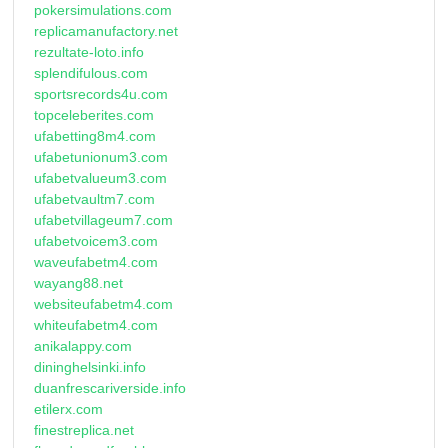
pokersimulations.com
replicamanufactory.net
rezultate-loto.info
splendifulous.com
sportsrecords4u.com
topceleberites.com
ufabetting8m4.com
ufabetunionum3.com
ufabetvalueum3.com
ufabetvaultm7.com
ufabetvillageum7.com
ufabetvoicem3.com
waveufabetm4.com
wayang88.net
websiteufabetm4.com
whiteufabetm4.com
anikalappy.com
dininghelsinki.info
duanfrescariverside.info
etilerx.com
finestreplica.net