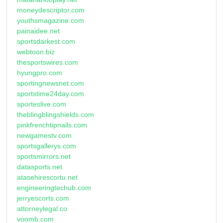
moneydescriptor.com
youthsmagazine.com
painaidee.net
sportsdarkest.com
webtoon.biz
thesportswires.com
hyungpro.com
sportingnewsnet.com
sportstime24day.com
sporteslive.com
theblingblingshields.com
pinkfrenchtipnails.com
newgamestv.com
sportsgallerys.com
sportsmirrors.net
datasports.net
atasehirescortu.net
engineeringtechub.com
jerryescorts.com
attorneylegal.co
voomb.com