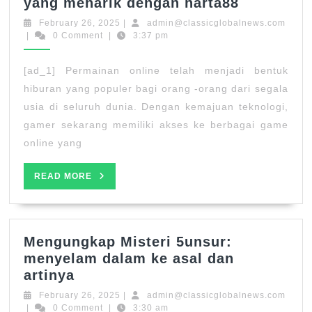
Temukan
yang menarik dengan harta88
dunia
February
February 26, 2025
|
admin@classicglobalnews.com
permaina
admin@classicglobalnews.com
26,
|
0 Comment
|
3:37 pm
2025
online
yang
[ad_1] Permainan online telah menjadi bentuk
menarik
hiburan yang populer bagi orang -orang dari segala
dengan
usia di seluruh dunia. Dengan kemajuan teknologi,
harta88
gamer sekarang memiliki akses ke berbagai game
online yang
READ
READ MORE
MORE
Mengungkap Misteri 5unsur:
menyelam dalam ke asal dan
Mengungkap
artinya
Misteri
February
February 26, 2025
|
admin@classicglobalnews.com
5unsur:
admin@classicglobalnews.com
26,
|
0 Comment
|
3:30 am