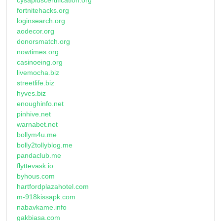
cysapluscertification.org
fortnitehacks.org
loginsearch.org
aodecor.org
donorsmatch.org
nowtimes.org
casinoeing.org
livemocha.biz
streetlife.biz
hyves.biz
enoughinfo.net
pinhive.net
warnabet.net
bollym4u.me
bolly2tollyblog.me
pandaclub.me
flyttevask.io
byhous.com
hartfordplazahotel.com
m-918kissapk.com
nabavkame.info
gakbiasa.com