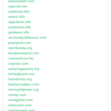
katamastah.com
zqscore.net
aseleraio.info
asticio.info
egardenio.info
arxteamio.info
getalexio.info
accountaudittaxcon.com
prymprint.com
sportkeeda.org
besttimespend.com
careandcure.biz
cogniyo.com
easymagazines.org
hirfanjilasmi.com
hometricks.org
leathercraftpro.com
microgridpower.org
mixiqo.com
needglobe.com
ortocoach.com
passionawe.com