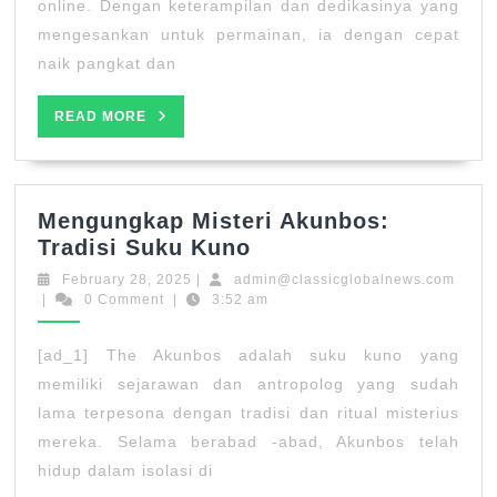
online. Dengan keterampilan dan dedikasinya yang
mengesankan untuk permainan, ia dengan cepat
naik pangkat dan
READ
READ MORE
MORE
Mengungkap Misteri Akunbos:
Mengungkap
Tradisi Suku Kuno
Misteri
February
February 28, 2025
|
admin@classicglobalnews.com
Akunbos:
admin@classicglobalnews.com
28,
|
0 Comment
|
3:52 am
2025
Tradisi
Suku
[ad_1] The Akunbos adalah suku kuno yang
Kuno
memiliki sejarawan dan antropolog yang sudah
lama terpesona dengan tradisi dan ritual misterius
mereka. Selama berabad -abad, Akunbos telah
hidup dalam isolasi di