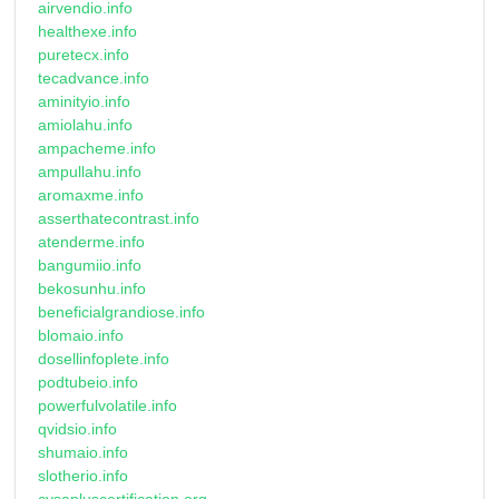
airvendio.info
healthexe.info
puretecx.info
tecadvance.info
aminityio.info
amiolahu.info
ampacheme.info
ampullahu.info
aromaxme.info
asserthatecontrast.info
atenderme.info
bangumiio.info
bekosunhu.info
beneficialgrandiose.info
blomaio.info
dosellinfoplete.info
podtubeio.info
powerfulvolatile.info
qvidsio.info
shumaio.info
slotherio.info