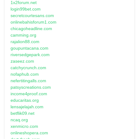
1x2forum.net
login99bet.com
secretcourtesans.com
onlinebahisforum1.com
chicagoheadline.com
camming.org
rajalion88.com
goupuntacana.com
riversedgepark.com
zaseez.com
catchycrunch.com
nofaphub.com
nefertitingalls.com
patsyscreations.com
income4proof.com
educaritas.org
lensajelajah.com
betflik09.net
ncaq.org
xenmicro.com
onlineshopera.com