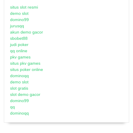
situs slot resmi
demo slot
domino99
jurusqq
akun demo gacor
sbobet88
judi poker
qq online
pkv games
situs pkv games
situs poker online
dominoqq
demo slot
slot gratis
slot demo gacor
domino99
qq
dominoqq