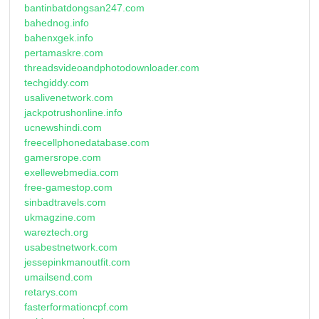
bantinbatdongsan247.com
bahednog.info
bahenxgek.info
pertamaskre.com
threadsvideoandphotodownloader.com
techgiddy.com
usalivenetwork.com
jackpotrushonline.info
ucnewshindi.com
freecellphonedatabase.com
gamersrope.com
exellewebmedia.com
free-gamestop.com
sinbadtravels.com
ukmagzine.com
wareztech.org
usabestnetwork.com
jessepinkmanoutfit.com
umailsend.com
retarys.com
fasterformationcpf.com