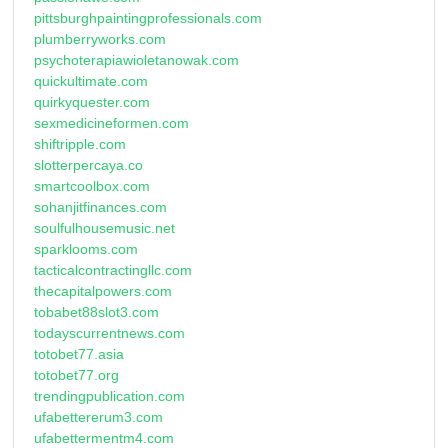
pittsburghpaintingprofessionals.com
plumberryworks.com
psychoterapiawioletanowak.com
quickultimate.com
quirkyquester.com
sexmedicineformen.com
shiftripple.com
slotterpercaya.co
smartcoolbox.com
sohanjitfinances.com
soulfulhousemusic.net
sparklooms.com
tacticalcontractingllc.com
thecapitalpowers.com
tobabet88slot3.com
todayscurrentnews.com
totobet77.asia
totobet77.org
trendingpublication.com
ufabettererum3.com
ufabettermentm4.com