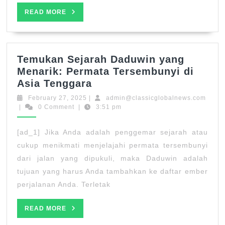
READ
READ MORE
MORE
Temukan Sejarah Daduwin yang
Menarik: Permata Tersembunyi di
Temukan
Asia Tenggara
Sejarah
February
February 27, 2025
|
admin@classicglobalnews.com
Daduwin
admin@classicglobalnews.com
27,
|
0 Comment
|
3:51 pm
2025
yang
Menarik:
[ad_1] Jika Anda adalah penggemar sejarah atau
Permata
cukup menikmati menjelajahi permata tersembunyi
Tersembunyi
dari jalan yang dipukuli, maka Daduwin adalah
di
tujuan yang harus Anda tambahkan ke daftar ember
Asia
perjalanan Anda. Terletak
Tenggara
READ
READ MORE
MORE