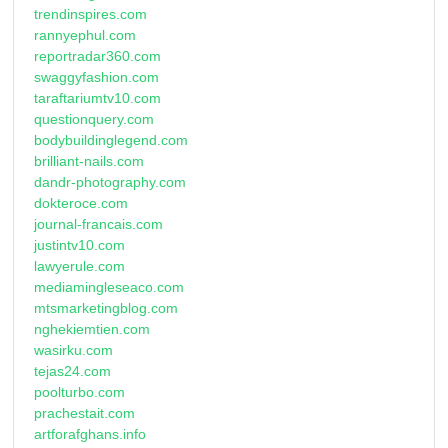
trendinspires.com
rannyephul.com
reportradar360.com
swaggyfashion.com
taraftariumtv10.com
questionquery.com
bodybuildinglegend.com
brilliant-nails.com
dandr-photography.com
dokteroce.com
journal-francais.com
justintv10.com
lawyerule.com
mediamingleseaco.com
mtsmarketingblog.com
nghekiemtien.com
wasirku.com
tejas24.com
poolturbo.com
prachestait.com
artforafghans.info