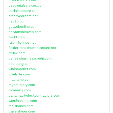
brand2lastio.com
usadigitalservices.com
socialhoppers.com
creativedream.net
n2315.com
getwebonline.com
onlyfansheaven.com
lky08.com
ralph-fiennes.net
fielder-maximum-discount.net
fitfllex.com
genesisbusinesscredit.com
inforuang.com
kindsmarket.com
luvelylife.com
macramb.com
mypet-diary.com
oxweekly.com
panamacitydeckcontractors.com
westfashions.com
toolshandy.com
travelstager.com