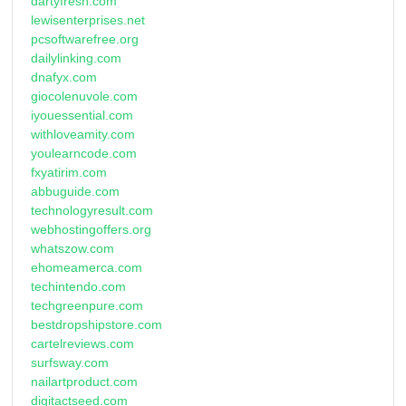
dartyfresh.com
lewisenterprises.net
pcsoftwarefree.org
dailylinking.com
dnafyx.com
giocolenuvole.com
iyouessential.com
withloveamity.com
youlearncode.com
fxyatirim.com
abbuguide.com
technologyresult.com
webhostingoffers.org
whatszow.com
ehomeamerca.com
techintendo.com
techgreenpure.com
bestdropshipstore.com
cartelreviews.com
surfsway.com
nailartproduct.com
digitactseed.com