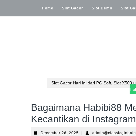
Skip
Home
Slot Gacor
Slot Demo
Slot G
to
content
Slot Gacor Hari Ini dari PG Soft, Slot X50
Hab
Bagaimana Habibi88 Men
Kecantikan di Instagram
December
December 26, 2025
|
admin@classicglobal