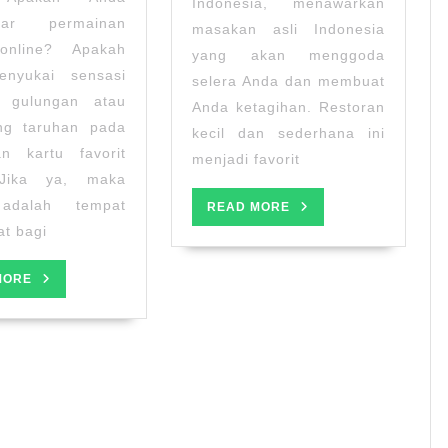
dengan
di
Indonesia, menawarkan
Win88:
Wartegbet
mar permainan
masakan asli Indonesia
Tiket
online? Apakah
yang akan menggoda
Anda
nyukai sensasi
selera Anda dan membuat
ke
 gulungan atau
Anda ketagihan. Restoran
Permainan
g taruhan pada
kecil dan sederhana ini
Kasino
an kartu favorit
menjadi favorit
Online
Jika ya, maka
yang
adalah tempat
READ
READ MORE
Menyenangkan
MORE
at bagi
READ
MORE
MORE