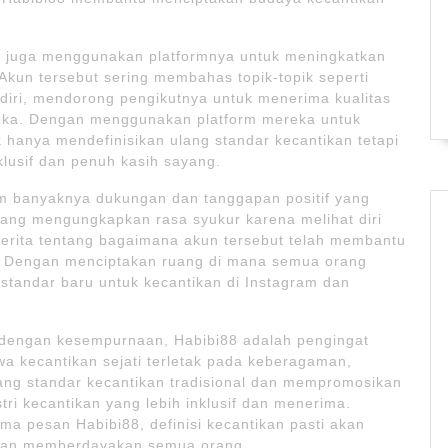
 juga menggunakan platformnya untuk meningkatkan
 Akun tersebut sering membahas topik-topik seperti
 diri, mendorong pengikutnya untuk menerima kualitas
reka. Dengan menggunakan platform mereka untuk
 hanya mendefinisikan ulang standar kecantikan tetapi
lusif dan penuh kasih sayang.
lam banyaknya dukungan dan tanggapan positif yang
yang mengungkapkan rasa syukur karena melihat diri
 cerita tentang bagaimana akun tersebut telah membantu
a. Dengan menciptakan ruang di mana semua orang
standar baru untuk kecantikan di Instagram dan
 dengan kesempurnaan, Habibi88 adalah pengingat
 kecantikan sejati terletak pada keberagaman,
ang standar kecantikan tradisional dan mempromosikan
tri kecantikan yang lebih inklusif dan menerima.
 pesan Habibi88, definisi kecantikan pasti akan
, dan memberdayakan semua orang.