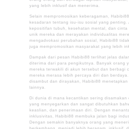
yang lebih inklusif dan menerima.
Selain mempromosikan keberagaman, Habibi88
kesadaran tentang isu-isu sosial yang penting.
kepositifan tubuh, kesehatan mental, dan cinta
unik mereka dan merayakan individualitas me
mengadvokasi perubahan sosial, Habibi88 tidak
juga mempromosikan masyarakat yang lebih ink
Dampak dari pesan Habibi88 terlihat jelas da
diterima dari para pengikutnya. Banyak orang 
mereka terwakili di akun tersebut dan berbagi
mereka merasa lebih percaya diri dan berday
disambut dan dirayakan, Habibi88 menetapkan 
lainnya.
Di dunia di mana kecantikan sering disamakan
yang menyegarkan dan sangat dibutuhkan bahwa
keaslian, dan penerimaan diri. Dengan menant
inklusivitas, Habibi88 membuka jalan bagi indus
Dengan semakin banyaknya orang yang menerima
berkembang, menjadi lebih beragam, inklusif