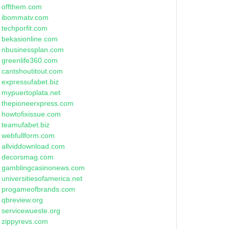
offthem.com
ibommatv.com
techporfit.com
bekasionline.com
nbusinessplan.com
greenlife360.com
cantshoutitout.com
expressufabet.biz
mypuertoplata.net
thepioneerxpress.com
howtofixissue.com
teamufabet.biz
webfullform.com
allviddownload.com
decorsmag.com
gamblingcasinonews.com
universitiesofamerica.net
progameofbrands.com
qbreview.org
servicewueste.org
zippyrevs.com