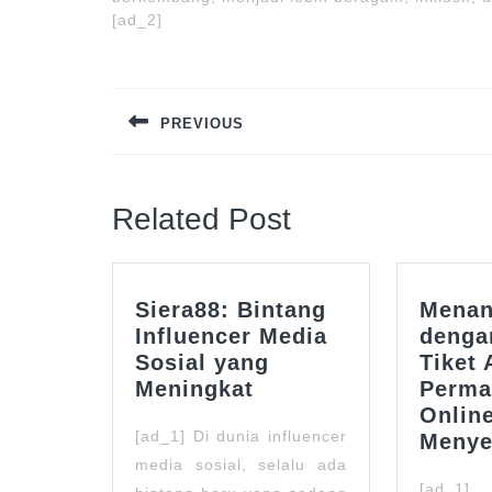
[ad_2]
Post
navigation
PREVIOUS
Previous
post:
Related Post
Siera88: Bintang
Menan
Influencer Media
denga
Sosial yang
Tiket 
Siera88:
Meningkat
Perma
Bintang
Onlin
[ad_1] Di dunia influencer
Influencer
Menye
Media
media sosial, selalu ada
[ad_1]