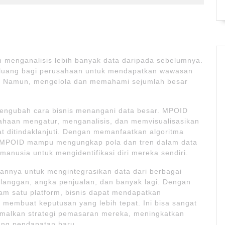
an menganalisis lebih banyak data daripada sebelumnya.
luang bagi perusahaan untuk mendapatkan wawasan
a. Namun, mengelola dan memahami sejumlah besar
mengubah cara bisnis menangani data besar. MPOID
haan mengatur, menganalisis, dan memvisualisasikan
at ditindaklanjuti. Dengan memanfaatkan algoritma
 MPOID mampu mengungkap pola dan tren dalam data
 manusia untuk mengidentifikasi diri mereka sendiri.
annya untuk mengintegrasikan data dari berbagai
elanggan, angka penjualan, dan banyak lagi. Dengan
am satu platform, bisnis dapat mendapatkan
 membuat keputusan yang lebih tepat. Ini bisa sangat
imalkan strategi pemasaran mereka, meningkatkan
uang pendapatan baru.