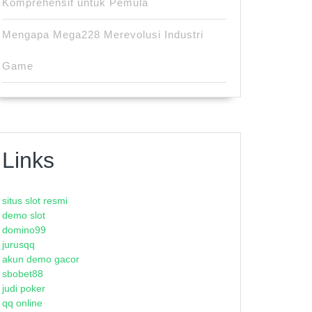
Komprehensif untuk Pemula
Mengapa Mega228 Merevolusi Industri
Game
Links
situs slot resmi
demo slot
domino99
jurusqq
akun demo gacor
sbobet88
judi poker
qq online