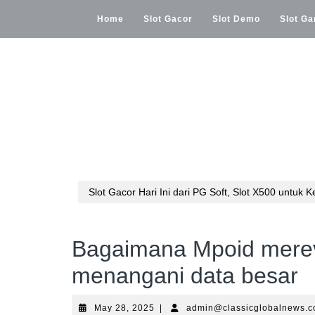
Skip
Home
Slot Gacor
Slot Demo
Slot G
to
content
Slot Gacor Hari Ini dari PG Soft, Slot X500 untuk
Bagaimana Mpoid merevo
menangani data besar
May
May 28, 2025
|
admin@classicglobalnews.