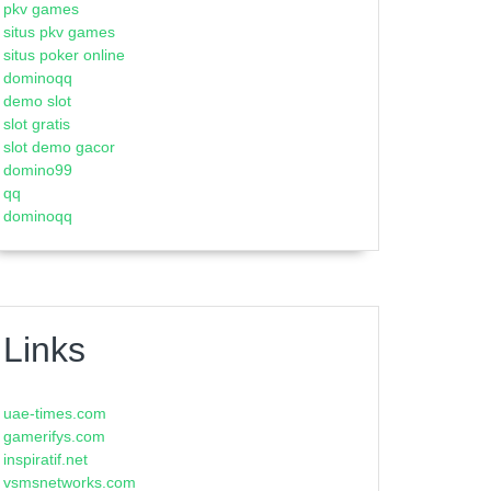
pkv games
situs pkv games
situs poker online
dominoqq
demo slot
slot gratis
slot demo gacor
domino99
qq
dominoqq
Links
uae-times.com
gamerifys.com
inspiratif.net
vsmsnetworks.com