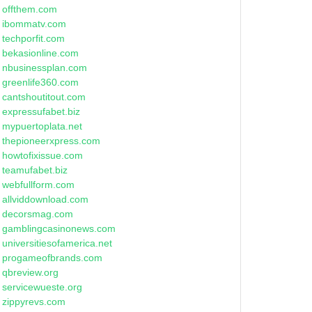
offthem.com
ibommatv.com
techporfit.com
bekasionline.com
nbusinessplan.com
greenlife360.com
cantshoutitout.com
expressufabet.biz
mypuertoplata.net
thepioneerxpress.com
howtofixissue.com
teamufabet.biz
webfullform.com
allviddownload.com
decorsmag.com
gamblingcasinonews.com
universitiesofamerica.net
progameofbrands.com
qbreview.org
servicewueste.org
zippyrevs.com