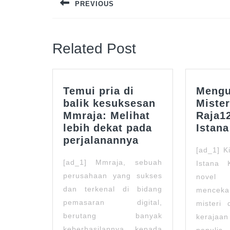
PREVIOUS
Previous
post:
Related Post
Temui pria di
Mengu
balik kesuksesan
Mister
Mmraja: Melihat
Raja1
lebih dekat pada
Istana
Temui
perjalanannya
[ad_1] K
pria
[ad_1] Mmraja, sebuah
di
Istana 
balik
perusahaan yang sukses
novel
kesuksesan
dan terkenal di bidang
menceka
Mmraja:
pemasaran digital,
misteri 
Melihat
berutang banyak
kerajaan 
lebih
keberhasilannya kepada
penul