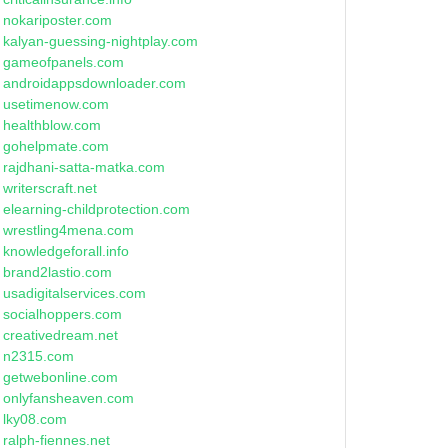
nokariposter.com
kalyan-guessing-nightplay.com
gameofpanels.com
androidappsdownloader.com
usetimenow.com
healthblow.com
gohelpmate.com
rajdhani-satta-matka.com
writerscraft.net
elearning-childprotection.com
wrestling4mena.com
knowledgeforall.info
brand2lastio.com
usadigitalservices.com
socialhoppers.com
creativedream.net
n2315.com
getwebonline.com
onlyfansheaven.com
lky08.com
ralph-fiennes.net