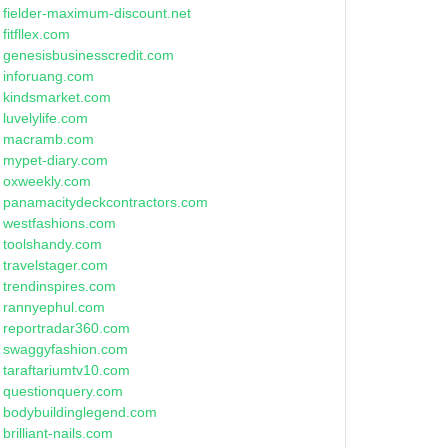
fielder-maximum-discount.net
fitfllex.com
genesisbusinesscredit.com
inforuang.com
kindsmarket.com
luvelylife.com
macramb.com
mypet-diary.com
oxweekly.com
panamacitydeckcontractors.com
westfashions.com
toolshandy.com
travelstager.com
trendinspires.com
rannyephul.com
reportradar360.com
swaggyfashion.com
taraftariumtv10.com
questionquery.com
bodybuildinglegend.com
brilliant-nails.com