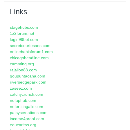
Links
stagehubs.com
1x2forum.net
login99bet.com
secretcourtesans.com
onlinebahisforum1.com
chicagoheadline.com
camming.org
rajalion88.com
goupuntacana.com
riversedgepark.com
zaseez.com
catchycrunch.com
nofaphub.com
nefertitingalls.com
patsyscreations.com
income4proof.com
educaritas.org