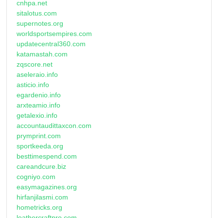
cnhpa.net
sitalotus.com
supernotes.org
worldsportsempires.com
updatecentral360.com
katamastah.com
zqscore.net
aseleraio.info
asticio.info
egardenio.info
arxteamio.info
getalexio.info
accountaudittaxcon.com
prymprint.com
sportkeeda.org
besttimespend.com
careandcure.biz
cogniyo.com
easymagazines.org
hirfanjilasmi.com
hometricks.org
leathercraftpro.com