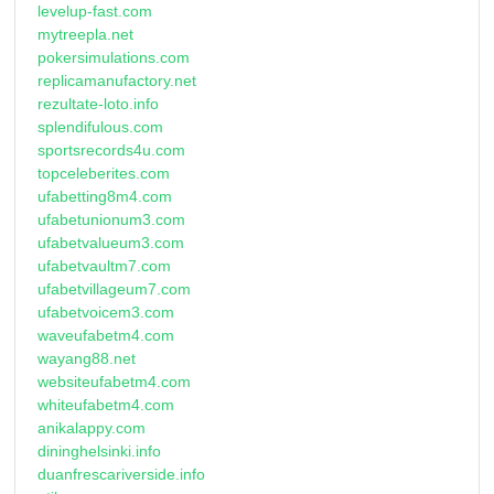
levelup-fast.com
mytreepla.net
pokersimulations.com
replicamanufactory.net
rezultate-loto.info
splendifulous.com
sportsrecords4u.com
topceleberites.com
ufabetting8m4.com
ufabetunionum3.com
ufabetvalueum3.com
ufabetvaultm7.com
ufabetvillageum7.com
ufabetvoicem3.com
waveufabetm4.com
wayang88.net
websiteufabetm4.com
whiteufabetm4.com
anikalappy.com
dininghelsinki.info
duanfrescariverside.info