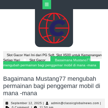
Skip
Open
to
content
Button
Slot Gacor Hari Ini dari PG Soft, Slot X500 untuk Kemenangan
Setiap Hari
Slot Gacor
Bagaimana Mustang77
mengubah permainan bagi penggemar mobil di mana -mana
Bagaimana Mustang77 mengubah
permainan bagi penggemar mobil di
mana -mana
September
admin
September 12, 2025
|
admin@classicglobalnews.com
|
12,
0 Comment
|
11:50 pm