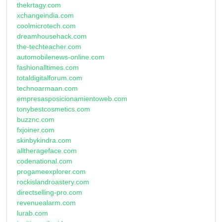
thekrtagy.com
xchangeindia.com
coolmicrotech.com
dreamhousehack.com
the-techteacher.com
automobilenews-online.com
fashionalltimes.com
totaldigitalforum.com
technoarmaan.com
empresasposicionamientoweb.com
tonybestcosmetics.com
buzznc.com
fxjoiner.com
skinbykindra.com
alltherageface.com
codenational.com
progameexplorer.com
rockislandroastery.com
directselling-pro.com
revenuealarm.com
lurab.com