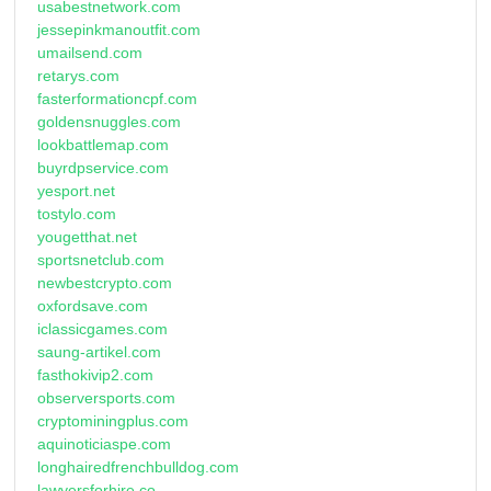
usabestnetwork.com
jessepinkmanoutfit.com
umailsend.com
retarys.com
fasterformationcpf.com
goldensnuggles.com
lookbattlemap.com
buyrdpservice.com
yesport.net
tostylo.com
yougetthat.net
sportsnetclub.com
newbestcrypto.com
oxfordsave.com
iclassicgames.com
saung-artikel.com
fasthokivip2.com
observersports.com
cryptominingplus.com
aquinoticiaspe.com
longhairedfrenchbulldog.com
lawyersforhire.co