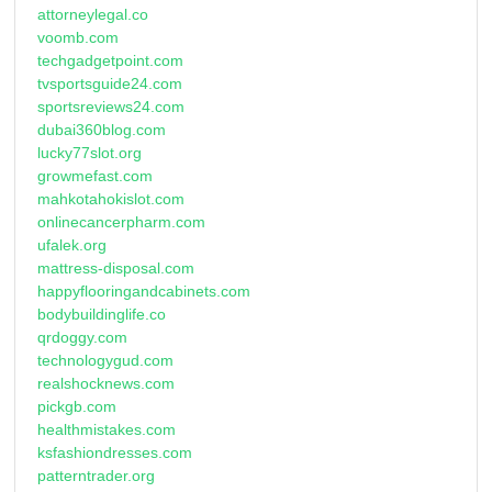
attorneylegal.co
voomb.com
techgadgetpoint.com
tvsportsguide24.com
sportsreviews24.com
dubai360blog.com
lucky77slot.org
growmefast.com
mahkotahokislot.com
onlinecancerpharm.com
ufalek.org
mattress-disposal.com
happyflooringandcabinets.com
bodybuildinglife.co
qrdoggy.com
technologygud.com
realshocknews.com
pickgb.com
healthmistakes.com
ksfashiondresses.com
patterntrader.org