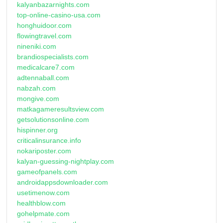
kalyanbazarnights.com
top-online-casino-usa.com
honghuidoor.com
flowingtravel.com
nineniki.com
brandiospecialists.com
medicalcare7.com
adtennaball.com
nabzah.com
mongive.com
matkagameresultsview.com
getsolutionsonline.com
hispinner.org
criticalinsurance.info
nokariposter.com
kalyan-guessing-nightplay.com
gameofpanels.com
androidappsdownloader.com
usetimenow.com
healthblow.com
gohelpmate.com