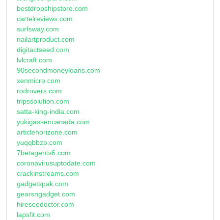
bestdropshipstore.com
cartelreviews.com
surfsway.com
nailartproduct.com
digitactseed.com
lvlcraft.com
90secondmoneyloans.com
xenmicro.com
rodrovers.com
tripssolution.com
satta-king-india.com
yukigassencanada.com
articlehorizone.com
yuqqbbzp.com
7betagents6.com
coronavirusuptodate.com
crackinstreams.com
gadgetspak.com
gearsngadget.com
hireseodoctor.com
lapsfit.com