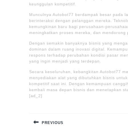
keunggulan kompetitif.
Munculnya Autobot77 berdampak besar pada lan
berinteraksi dengan pelanggan mereka. Teknol
kemungkinan baru bagi perusahaan-perusahaa
meningkatkan proses mereka, dan mendorong 
Dengan semakin banyaknya bisnis yang mengado
dominan dalam ruang inovasi digital. Kemamp
respons terhadap perubahan kondisi pasar men
yang ingin menjadi yang terdepan.
Secara keseluruhan, kebangkitan Autobot77 mer
menyediakan alat yang dibutuhkan bisnis untuk
kompetitif saat ini. Dengan kemampuan canggi
kembali masa depan bisnis dan menetapkan stan
[ad_2]
Post
navigation
PREVIOUS