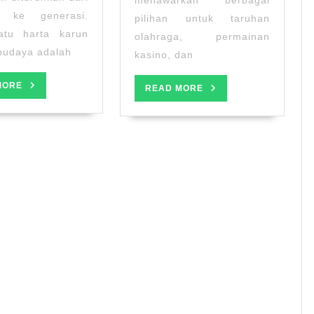
budaya
i ke generasi.
pilihan untuk taruhan
Indonesia
atu harta karun
olahraga, permainan
budaya adalah
kasino, dan
READ
MORE
READ
READ MORE
MORE
MORE