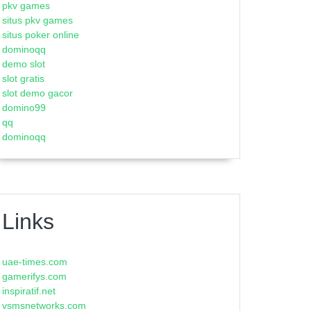
pkv games
situs pkv games
situs poker online
dominoqq
demo slot
slot gratis
slot demo gacor
domino99
qq
dominoqq
Links
uae-times.com
gamerifys.com
inspiratif.net
vsmsnetworks.com