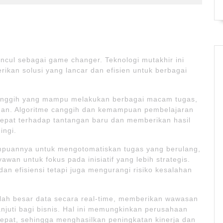
uncul sebagai game changer. Teknologi mutakhir ini
rikan solusi yang lancar dan efisien untuk berbagai
canggih yang mampu melakukan berbagai macam tugas,
nggan. Algoritme canggih dan kemampuan pembelajaran
pat terhadap tantangan baru dan memberikan hasil
ingi.
ampuannya untuk mengotomatiskan tugas yang berulang,
an untuk fokus pada inisiatif yang lebih strategis.
dan efisiensi tetapi juga mengurangi risiko kesalahan
mlah besar data secara real-time, memberikan wawasan
njuti bagi bisnis. Hal ini memungkinkan perusahaan
pat, sehingga menghasilkan peningkatan kinerja dan