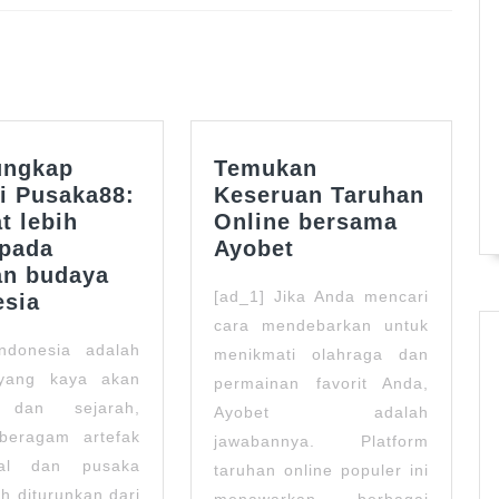
Next
post:
ngkap
Temukan
i Pusaka88:
Keseruan Taruhan
t lebih
Online bersama
Temukan
 pada
Ayobet
Keseruan
an budaya
[ad_1] Jika Anda mencari
Mengungkap
Taruhan
esia
Misteri
Online
cara mendebarkan untuk
Indonesia adalah
Pusaka88:
bersama
menikmati olahraga dan
Melihat
Ayobet
yang kaya akan
permainan favorit Anda,
lebih
 dan sejarah,
Ayobet adalah
dekat
beragam artefak
jawabannya. Platform
pada
onal dan pusaka
taruhan online populer ini
warisan
ah diturunkan dari
menawarkan berbagai