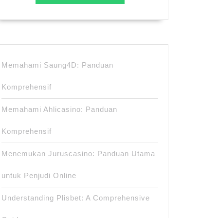
Memahami Saung4D: Panduan
Komprehensif
Memahami Ahlicasino: Panduan
Komprehensif
Menemukan Juruscasino: Panduan Utama
untuk Penjudi Online
Understanding Plisbet: A Comprehensive