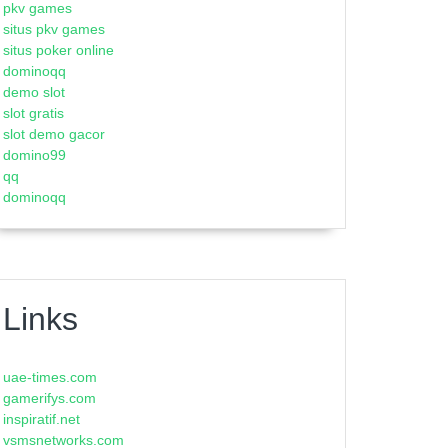
pkv games
situs pkv games
situs poker online
dominoqq
demo slot
slot gratis
slot demo gacor
domino99
qq
dominoqq
Links
uae-times.com
gamerifys.com
inspiratif.net
vsmsnetworks.com