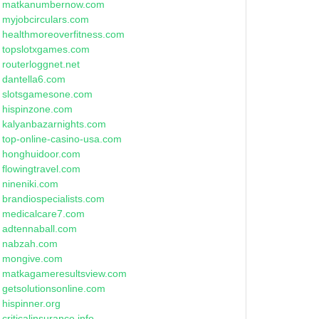
matkanumbernow.com
myjobcirculars.com
healthmoreoverfitness.com
topslotxgames.com
routerloggnet.net
dantella6.com
slotsgamesone.com
hispinzone.com
kalyanbazarnights.com
top-online-casino-usa.com
honghuidoor.com
flowingtravel.com
nineniki.com
brandiospecialists.com
medicalcare7.com
adtennaball.com
nabzah.com
mongive.com
matkagameresultsview.com
getsolutionsonline.com
hispinner.org
criticalinsurance.info