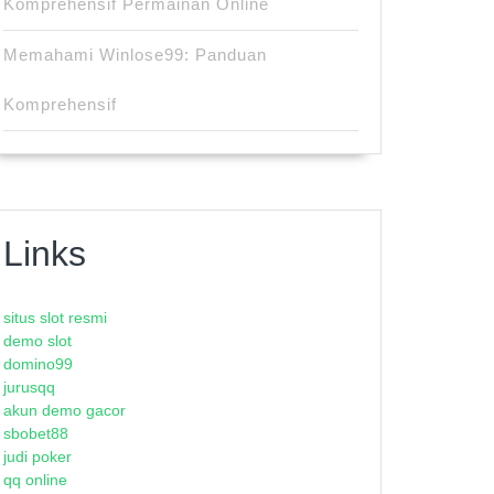
Komprehensif Permainan Online
Memahami Winlose99: Panduan
Komprehensif
Links
situs slot resmi
demo slot
domino99
jurusqq
akun demo gacor
sbobet88
judi poker
qq online