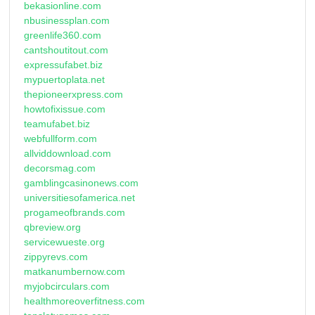
bekasionline.com
nbusinessplan.com
greenlife360.com
cantshoutitout.com
expressufabet.biz
mypuertoplata.net
thepioneerxpress.com
howtofixissue.com
teamufabet.biz
webfullform.com
allviddownload.com
decorsmag.com
gamblingcasinonews.com
universitiesofamerica.net
progameofbrands.com
qbreview.org
servicewueste.org
zippyrevs.com
matkanumbernow.com
myjobcirculars.com
healthmoreoverfitness.com