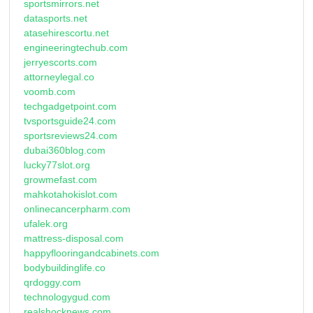
sportsmirrors.net
datasports.net
atasehirescortu.net
engineeringtechub.com
jerryescorts.com
attorneylegal.co
voomb.com
techgadgetpoint.com
tvsportsguide24.com
sportsreviews24.com
dubai360blog.com
lucky77slot.org
growmefast.com
mahkotahokislot.com
onlinecancerpharm.com
ufalek.org
mattress-disposal.com
happyflooringandcabinets.com
bodybuildinglife.co
qrdoggy.com
technologygud.com
realshocknews.com