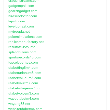
crackinstreams.com
gadgetspak.com
gearsngadget.com
hireseodoctor.com
lapsfit.com
levelup-fast.com
mytreepla.net
pokersimulations.com
replicamanufactory.net
rezultate-loto.info
splendifulous.com
sportsrecords4u.com
topceleberites.com
ufabetting8m4.com
ufabetunionum3.com
ufabetvalueum3.com
ufabetvaultm7.com
ufabetvillageum7.com
ufabetvoicem3.com
waveufabetm4.com
wayang88.net
websiteufabetm4.com