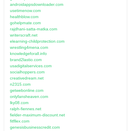
androidappsdownloader.com
usetimenow.com
healthblow.com
gohelpmate.com
rajdhani-satta-matka.com
writerscraft.net
elearning-childprotection.com
wrestling4mena.com
knowledgeforall.info
brand2lastio.com
usadigitalservices.com
socialhoppers.com
creativedream.net
n2315.com
getwebonline.com
onlyfansheaven.com
lky08.com
ralph-fiennes.net
fielder-maximum-discount.net
fitfllex.com
genesisbusinesscredit.com