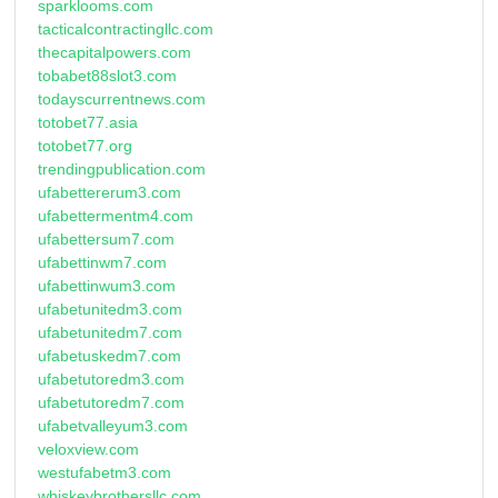
sparklooms.com
tacticalcontractingllc.com
thecapitalpowers.com
tobabet88slot3.com
todayscurrentnews.com
totobet77.asia
totobet77.org
trendingpublication.com
ufabettererum3.com
ufabettermentm4.com
ufabettersum7.com
ufabettinwm7.com
ufabettinwum3.com
ufabetunitedm3.com
ufabetunitedm7.com
ufabetuskedm7.com
ufabetutoredm3.com
ufabetutoredm7.com
ufabetvalleyum3.com
veloxview.com
westufabetm3.com
whiskeybrothersllc.com