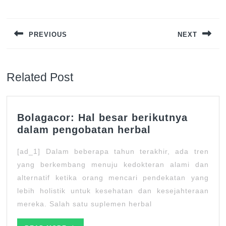
Post
navigation
PREVIOUS
NEXT
Previous
Next
post:
post:
Related Post
Bolagacor: Hal besar berikutnya
Bolagacor:
dalam pengobatan herbal
Hal
[ad_1] Dalam beberapa tahun terakhir, ada tren
besar
berikutnya
yang berkembang menuju kedokteran alami dan
dalam
alternatif ketika orang mencari pendekatan yang
pengobatan
lebih holistik untuk kesehatan dan kesejahteraan
herbal
mereka. Salah satu suplemen herbal