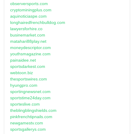
observersports.com
cryptominingplus.com
aquinoticiaspe.com
longhairedfrenchbulldog.com
lawyersforhire.co
businemarket.com
matahari88play.net
moneydescriptor.com
youthsmagazine.com
painaidee.net
sportsdarkest.com
webtoon.biz
thesportswires.com
hyungpro.com
sportingnewsnet.com
sportstime24day.com
sporteslive.com
theblingblingshields.com
pinkfrenchtipnails.com
newgamestv.com
sportsgallerys.com