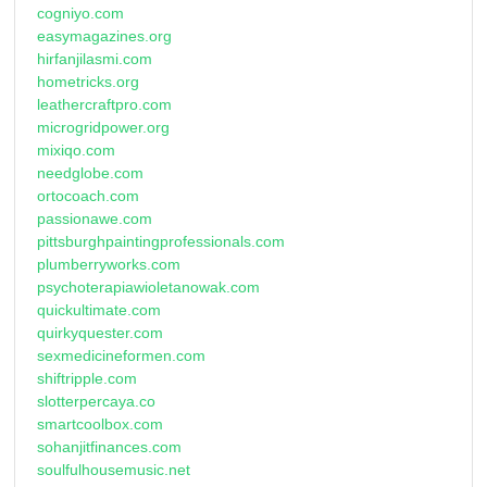
cogniyo.com
easymagazines.org
hirfanjilasmi.com
hometricks.org
leathercraftpro.com
microgridpower.org
mixiqo.com
needglobe.com
ortocoach.com
passionawe.com
pittsburghpaintingprofessionals.com
plumberryworks.com
psychoterapiawioletanowak.com
quickultimate.com
quirkyquester.com
sexmedicineformen.com
shiftripple.com
slotterpercaya.co
smartcoolbox.com
sohanjitfinances.com
soulfulhousemusic.net