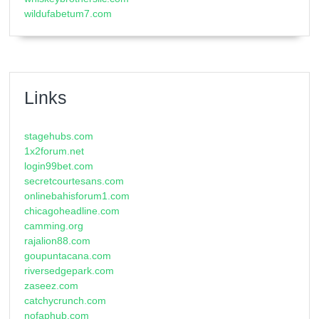
wildufabetum7.com
Links
stagehubs.com
1x2forum.net
login99bet.com
secretcourtesans.com
onlinebahisforum1.com
chicagoheadline.com
camming.org
rajalion88.com
goupuntacana.com
riversedgepark.com
zaseez.com
catchycrunch.com
nofaphub.com