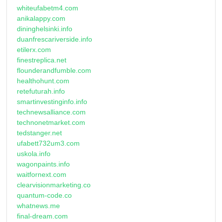
whiteufabetm4.com
anikalappy.com
dininghelsinki.info
duanfrescariverside.info
etilerx.com
finestreplica.net
flounderandfumble.com
healthohunt.com
retefuturah.info
smartinvestinginfo.info
technewsalliance.com
technonetmarket.com
tedstanger.net
ufabett732um3.com
uskola.info
wagonpaints.info
waitfornext.com
clearvisionmarketing.co
quantum-code.co
whatnews.me
final-dream.com