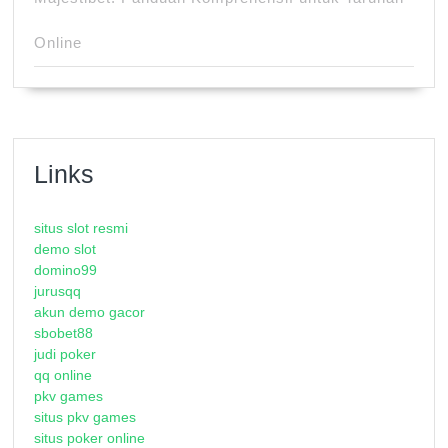
Online
Links
situs slot resmi
demo slot
domino99
jurusqq
akun demo gacor
sbobet88
judi poker
qq online
pkv games
situs pkv games
situs poker online