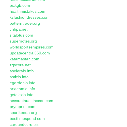
pickgb.com
healthmistakes.com
ksfashiondresses.com
patterntrader.org
cnhpa.net
sitalotus.com
supernotes.org
worldsportsempires.com
updatecentral360.com
katamastah.com
zqscore.net
aseleraio.info
asticio.info
egardenio.info
arxteamio.info
getalexio.info
accountaudittaxcon.com
prymprint.com
sportkeeda.org
besttimespend.com
careandcure.biz