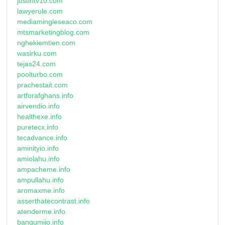
justintv10.com
lawyerule.com
mediamingleseaco.com
mtsmarketingblog.com
nghekiemtien.com
wasirku.com
tejas24.com
poolturbo.com
prachestait.com
artforafghans.info
airvendio.info
healthexe.info
puretecx.info
tecadvance.info
aminityio.info
amiolahu.info
ampacheme.info
ampullahu.info
aromaxme.info
asserthatecontrast.info
atenderme.info
bangumiio.info