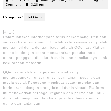
June
admin@class
June 2, 2025
|
admin@classicglobalnews.com
|
0
2,
Comment
|
3:28 pm
2025
Categories:
Slot Gacor
[ad_1]
Dalam lanskap internet yang terus berkembang, tren dan
sensasi baru terus muncul. Salah satu sensasi yang telah
mengambil dunia dengan badai adalah QQemas. Platform
online ini dengan cepat mendapatkan popularitas di
antara pengguna di seluruh dunia, dan kenaikannya tidak
kekurangan meteorik.
QQemas adalah situs jejaring sosial yang
menggabungkan unsur -unsur permainan, pesan, dan
media sosial. Pengguna membuat avatar mereka dan
berinteraksi dengan orang lain di dunia virtual. Platform
ini menawarkan berbagai kegiatan dan permainan untuk
dinikmati pengguna, dari belanja virtual hingga mini-
game dan tantangan.