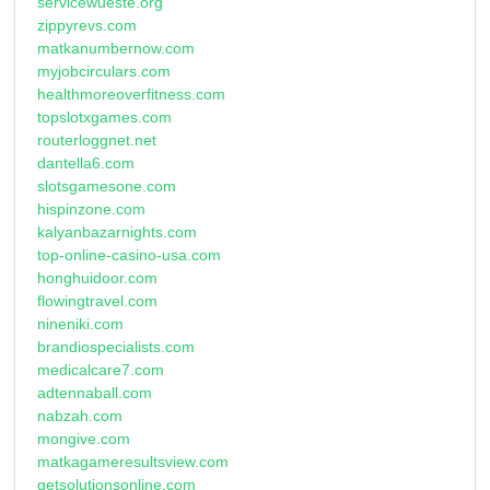
servicewueste.org
zippyrevs.com
matkanumbernow.com
myjobcirculars.com
healthmoreoverfitness.com
topslotxgames.com
routerloggnet.net
dantella6.com
slotsgamesone.com
hispinzone.com
kalyanbazarnights.com
top-online-casino-usa.com
honghuidoor.com
flowingtravel.com
nineniki.com
brandiospecialists.com
medicalcare7.com
adtennaball.com
nabzah.com
mongive.com
matkagameresultsview.com
getsolutionsonline.com