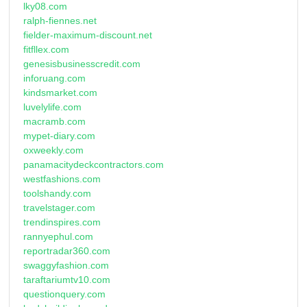
lky08.com
ralph-fiennes.net
fielder-maximum-discount.net
fitfllex.com
genesisbusinesscredit.com
inforuang.com
kindsmarket.com
luvelylife.com
macramb.com
mypet-diary.com
oxweekly.com
panamacitydeckcontractors.com
westfashions.com
toolshandy.com
travelstager.com
trendinspires.com
rannyephul.com
reportradar360.com
swaggyfashion.com
taraftariumtv10.com
questionquery.com