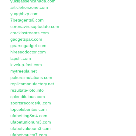
yukigassencanada.com
articlehorizone.com
yuqqbbzp.com
7betagents6.com
coronavirusuptodate.com
crackinstreams.com
gadgetspak.com
gearsngadget.com
hireseodoctor.com
lapsfit.com
levelup-fast.com
mytreepla.net
pokersimulations.com
replicamanufactory.net
rezultate-loto.info
splendifulous.com
sportsrecords4u.com
topceleberites.com
ufabetting8m4.com
ufabetunionum3.com
ufabetvalueum3.com
ufabetvaultm7.com