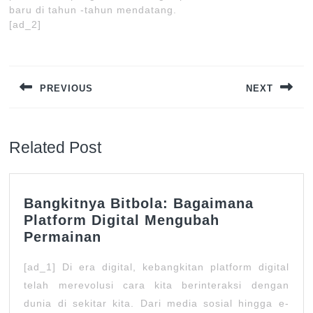
baru di tahun -tahun mendatang.
[ad_2]
Post
navigation
PREVIOUS
NEXT
Previous
Next
post:
post:
Related Post
Bangkitnya Bitbola: Bagaimana
Platform Digital Mengubah
Bangkitnya
Permainan
Bitbola:
[ad_1] Di era digital, kebangkitan platform digital
Bagaimana
Platform
telah merevolusi cara kita berinteraksi dengan
Digital
dunia di sekitar kita. Dari media sosial hingga e-