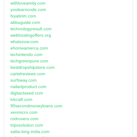
withloveamity.com
youlearncode.com
fxyatirim.com
abbuguide.com
technologyresult.com
webhostingoffers.org
whatszow.com
ehomeamerca.com
techintendo.com
techgreenpure.com
bestdropshipstore.com
cartelreviews.com
surfsway.com
nailartproduct.com
digitactseed.com
lvlcraft.com
90secondmoneyloans.com
xenmicro.com
rodrovers.com
tripssolution.com
satta-king-india.com