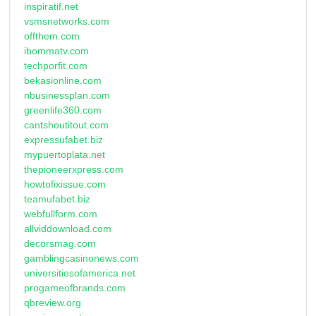
inspiratif.net
vsmsnetworks.com
offthem.com
ibommatv.com
techporfit.com
bekasionline.com
nbusinessplan.com
greenlife360.com
cantshoutitout.com
expressufabet.biz
mypuertoplata.net
thepioneerxpress.com
howtofixissue.com
teamufabet.biz
webfullform.com
allviddownload.com
decorsmag.com
gamblingcasinonews.com
universitiesofamerica.net
progameofbrands.com
qbreview.org