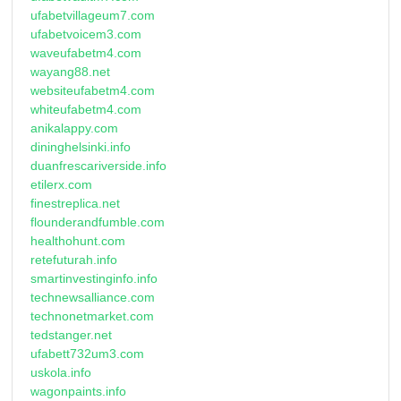
ufabetvillageum7.com
ufabetvoicem3.com
waveufabetm4.com
wayang88.net
websiteufabetm4.com
whiteufabetm4.com
anikalappy.com
dininghelsinki.info
duanfrescariverside.info
etilerx.com
finestreplica.net
flounderandfumble.com
healthohunt.com
retefuturah.info
smartinvestinginfo.info
technewsalliance.com
technonetmarket.com
tedstanger.net
ufabett732um3.com
uskola.info
wagonpaints.info