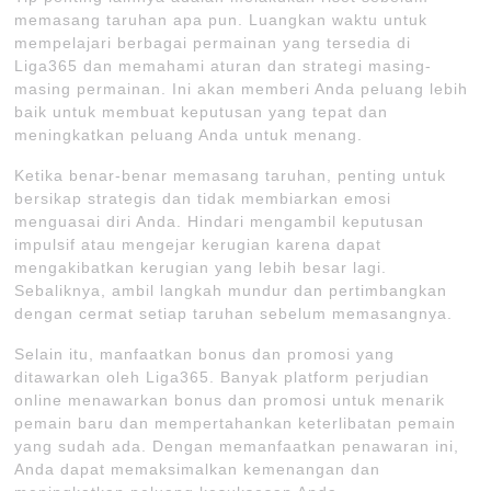
memasang taruhan apa pun. Luangkan waktu untuk
mempelajari berbagai permainan yang tersedia di
Liga365 dan memahami aturan dan strategi masing-
masing permainan. Ini akan memberi Anda peluang lebih
baik untuk membuat keputusan yang tepat dan
meningkatkan peluang Anda untuk menang.
Ketika benar-benar memasang taruhan, penting untuk
bersikap strategis dan tidak membiarkan emosi
menguasai diri Anda. Hindari mengambil keputusan
impulsif atau mengejar kerugian karena dapat
mengakibatkan kerugian yang lebih besar lagi.
Sebaliknya, ambil langkah mundur dan pertimbangkan
dengan cermat setiap taruhan sebelum memasangnya.
Selain itu, manfaatkan bonus dan promosi yang
ditawarkan oleh Liga365. Banyak platform perjudian
online menawarkan bonus dan promosi untuk menarik
pemain baru dan mempertahankan keterlibatan pemain
yang sudah ada. Dengan memanfaatkan penawaran ini,
Anda dapat memaksimalkan kemenangan dan