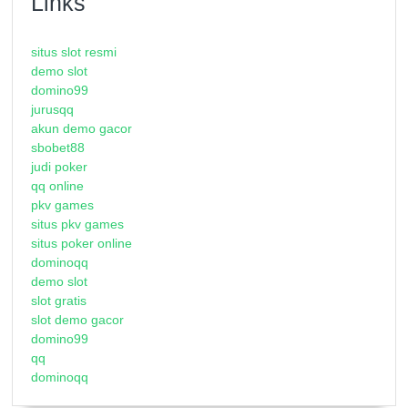
Links
situs slot resmi
demo slot
domino99
jurusqq
akun demo gacor
sbobet88
judi poker
qq online
pkv games
situs pkv games
situs poker online
dominoqq
demo slot
slot gratis
slot demo gacor
domino99
qq
dominoqq