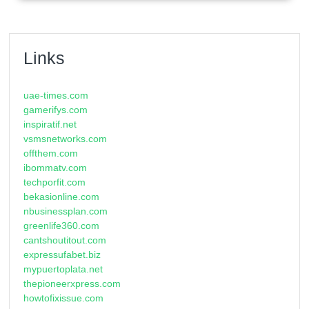
Links
uae-times.com
gamerifys.com
inspiratif.net
vsmsnetworks.com
offthem.com
ibommatv.com
techporfit.com
bekasionline.com
nbusinessplan.com
greenlife360.com
cantshoutitout.com
expressufabet.biz
mypuertoplata.net
thepioneerxpress.com
howtofixissue.com