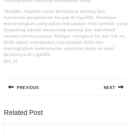
meningkatkan peluang kesuksesan Anda.
Terakhir, ingatlah untuk bersenang-senang dan
menikmati pengalaman berjudi di Liga365. Meskipun
memenangkan uang selalu merupakan nilai tambah, yang
terpenting adalah bersenang-senang dan menikmati
sensasi permainannya. Dengan mengikuti tip dan trik ini,
Anda dapat melepaskan jiwa penjudi Anda dan
meningkatkan keterampilan perjudian Anda ke level
berikutnya di Liga365.
[ad_2]
Post
navigation
PREVIOUS
NEXT
Previous
Next
post:
post:
Related Post