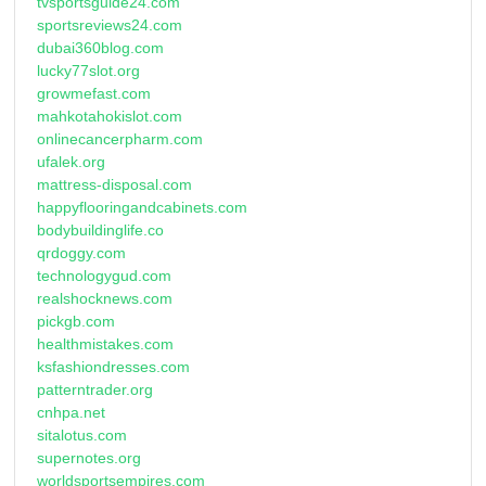
tvsportsguide24.com
sportsreviews24.com
dubai360blog.com
lucky77slot.org
growmefast.com
mahkotahokislot.com
onlinecancerpharm.com
ufalek.org
mattress-disposal.com
happyflooringandcabinets.com
bodybuildinglife.co
qrdoggy.com
technologygud.com
realshocknews.com
pickgb.com
healthmistakes.com
ksfashiondresses.com
patterntrader.org
cnhpa.net
sitalotus.com
supernotes.org
worldsportsempires.com