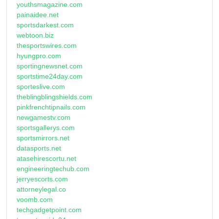
youthsmagazine.com
painaidee.net
sportsdarkest.com
webtoon.biz
thesportswires.com
hyungpro.com
sportingnewsnet.com
sportstime24day.com
sporteslive.com
theblingblingshields.com
pinkfrenchtipnails.com
newgamestv.com
sportsgallerys.com
sportsmirrors.net
datasports.net
atasehirescortu.net
engineeringtechub.com
jerryescorts.com
attorneylegal.co
voomb.com
techgadgetpoint.com