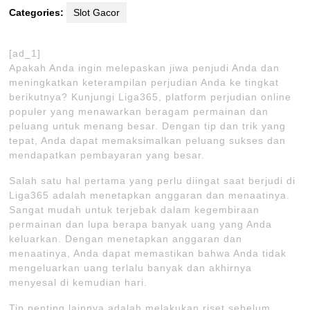
Categories:
Slot Gacor
[ad_1]
Apakah Anda ingin melepaskan jiwa penjudi Anda dan
meningkatkan keterampilan perjudian Anda ke tingkat
berikutnya? Kunjungi Liga365, platform perjudian online
populer yang menawarkan beragam permainan dan
peluang untuk menang besar. Dengan tip dan trik yang
tepat, Anda dapat memaksimalkan peluang sukses dan
mendapatkan pembayaran yang besar.
Salah satu hal pertama yang perlu diingat saat berjudi di
Liga365 adalah menetapkan anggaran dan menaatinya.
Sangat mudah untuk terjebak dalam kegembiraan
permainan dan lupa berapa banyak uang yang Anda
keluarkan. Dengan menetapkan anggaran dan
menaatinya, Anda dapat memastikan bahwa Anda tidak
mengeluarkan uang terlalu banyak dan akhirnya
menyesal di kemudian hari.
Tip penting lainnya adalah melakukan riset sebelum