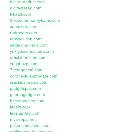
nailartproduct.com
digitactseed.com
lvlcraft.com
90secondmoneyloans.com
xenmicro.com
rodrovers.com
tripssolution.com
satta-king-india.com
yukigassencanada.com
articlehorizone.com
yuqqbbzp.com
7betagents6.com
coronavirusuptodate.com
crackinstreams.com
gadgetspak.com
gearsngadget.com
hireseodoctor.com
lapsfit.com
levelup-fast.com
mytreepla.net
pokersimulations.com
replicamanufactory.net