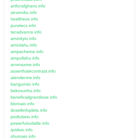
artforafghans.info
airvendio.info
healthexe.info
puretecx.info
tecadvance.info
aminityio.info
amiolahu.info
ampacheme.info
ampullahu.info
aromaxme.info
asserthatecontrast.info
atenderme.info
bangumiio.info
bekosunhu.info
beneficialgrandiose.info
blomaio.info
dosellinfoplete.info
podtubeio.info
powerfulvolatile.info
qvidsio.info
shumaio.info