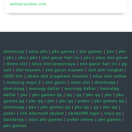
webservicelive.com
dominoqq
|
situs pkv
|
pkv games
|
pkv games
|
pkv
|
pkv
|
pkv
|
pkv
|
pkv
|
slot gacor hari ini
|
pkv
|
situs slot gacor
|
demo slot
|
situs slot terpercaya
|
slot gacor hari ini
|
pg
soft
|
slot maxwin
|
slot gacor maxwin
|
slot anti rungkat
|
x500 slot
|
demo slot pragmatic maxwin
|
situs slot online
|
mahjong ways 2
|
slot gacor
|
situs slot
|
dominoqq
|
dominoqq
|
menuqq daftar
|
murniqq daftar
|
hematqq
daftar
|
pkv
|
pkv games qq
|
qq
|
qq
|
pkv qq
|
pkv
|
pkv
games qq
|
pkv qq
|
pkv
|
pkv qq
|
poker
|
pkv games qq
|
dominoqq
|
pkv
|
pkv games qq
|
pkv qq
|
qq
|
pkv qq
|
poker
|
link alternatif sbobet
|
sbobet88 login
|
situs qq
|
bandarqq
|
situs pkv games
|
poker online
|
pkv games
|
pkv games