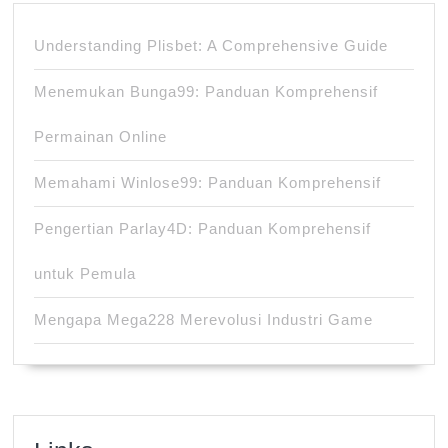
Understanding Plisbet: A Comprehensive Guide
Menemukan Bunga99: Panduan Komprehensif
Permainan Online
Memahami Winlose99: Panduan Komprehensif
Pengertian Parlay4D: Panduan Komprehensif
untuk Pemula
Mengapa Mega228 Merevolusi Industri Game