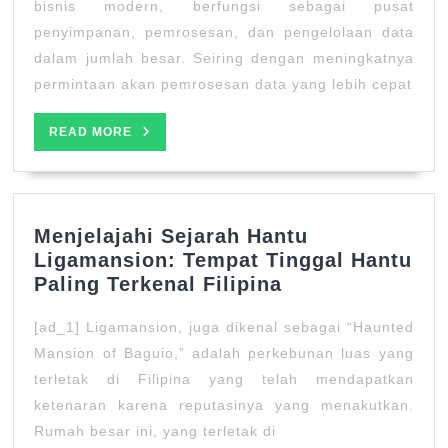
dengan
bisnis modern, berfungsi sebagai pusat
Teknologi
penyimpanan, pemrosesan, dan pengelolaan data
MPO300
dalam jumlah besar. Seiring dengan meningkatnya
permintaan akan pemrosesan data yang lebih cepat
READ
READ MORE
MORE
Menjelajahi Sejarah Hantu
Ligamansion: Tempat Tinggal Hantu
Menjelajahi
Paling Terkenal Filipina
Sejarah
[ad_1] Ligamansion, juga dikenal sebagai “Haunted
Hantu
Ligamansion:
Mansion of Baguio,” adalah perkebunan luas yang
Tempat
terletak di Filipina yang telah mendapatkan
Tinggal
ketenaran karena reputasinya yang menakutkan.
Hantu
Rumah besar ini, yang terletak di