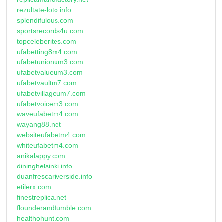
rezultate-loto.info
splendifulous.com
sportsrecords4u.com
topceleberites.com
ufabetting8m4.com
ufabetunionum3.com
ufabetvalueum3.com
ufabetvaultm7.com
ufabetvillageum7.com
ufabetvoicem3.com
waveufabetm4.com
wayang88.net
websiteufabetm4.com
whiteufabetm4.com
anikalappy.com
dininghelsinki.info
duanfrescariverside.info
etilerx.com
finestreplica.net
flounderandfumble.com
healthohunt.com