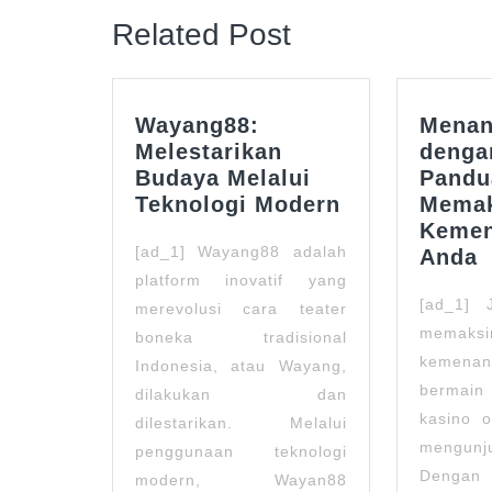
Related Post
Wayang88:
Menan
Melestarikan
denga
Budaya Melalui
Pandu
Wayang88:
Teknologi Modern
Memak
Melestarikan
Keme
[ad_1] Wayang88 adalah
Budaya
M
Anda
Melalui
B
platform inovatif yang
[ad_1] 
Teknologi
d
merevolusi cara teater
Modern
Q
memaksi
boneka tradisional
P
kemena
Indonesia, atau Wayang,
M
berma
dilakukan dan
K
kasino o
dilestarikan. Melalui
A
mengun
penggunaan teknologi
Deng
modern, Wayan88