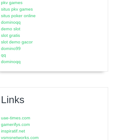
pkv games
situs pkv games
situs poker online
dominoqq
demo slot
slot gratis
slot demo gacor
domino99
qq
dominoqq
i
8
gkan:
Links
sif
uae-times.com
gamerifys.com
inspiratif.net
vsmsnetworks.com