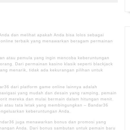
nda dan melihat apakah Anda bisa lolos sebagai
 online terbaik yang menawarkan beragam permainan
an atau pemula yang ingin mencoba keberuntungan
rang. Dari permainan kasino klasik seperti blackjack
yang menarik, tidak ada kekurangan pilihan untuk
r36 dari platform game online lainnya adalah
avigasi yang mudah dan desain yang ramping, pemain
rit mereka dan mulai bermain dalam hitungan menit.
asi atau tata letak yang membingungkan – Bandar36
ngeluarkan keberuntungan Anda.
andar36 juga menawarkan bonus dan promosi yang
angan Anda. Dari bonus sambutan untuk pemain baru