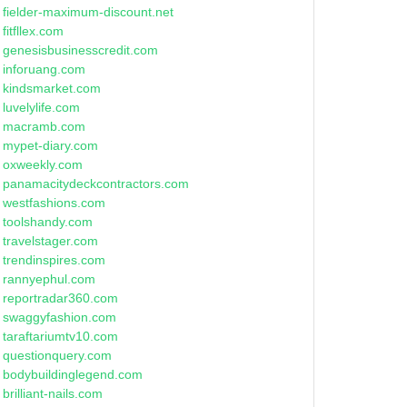
fielder-maximum-discount.net
fitfllex.com
genesisbusinesscredit.com
inforuang.com
kindsmarket.com
luvelylife.com
macramb.com
mypet-diary.com
oxweekly.com
panamacitydeckcontractors.com
westfashions.com
toolshandy.com
travelstager.com
trendinspires.com
rannyephul.com
reportradar360.com
swaggyfashion.com
taraftariumtv10.com
questionquery.com
bodybuildinglegend.com
brilliant-nails.com