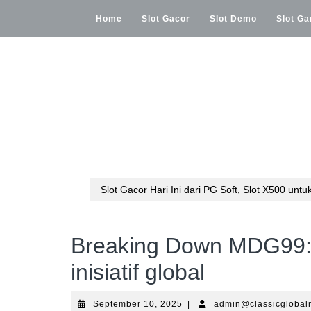
Skip
Home
Slot Gacor
Slot Demo
Slot G
to
content
Slot Gacor Hari Ini dari PG Soft, Slot X500 un
Breaking Down MDG99: M
inisiatif global
September
September 10, 2025
|
admin@classicglobal