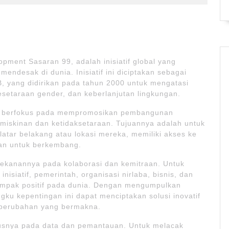
pment Sasaran 99, adalah inisiatif global yang
ndesak di dunia. Inisiatif ini diciptakan sebagai
 yang didirikan pada tahun 2000 untuk mengatasi
esetaraan gender, dan keberlanjutan lingkungan.
tu berfokus pada mempromosikan pembangunan
miskinan dan ketidaksetaraan. Tujuannya adalah untuk
atar belakang atau lokasi mereka, memiliki akses ke
an untuk berkembang.
ekanannya pada kolaborasi dan kemitraan. Untuk
nisiatif, pemerintah, organisasi nirlaba, bisnis, dan
ampak positif pada dunia. Dengan mengumpulkan
u kepentingan ini dapat menciptakan solusi inovatif
perubahan yang bermakna.
usnya pada data dan pemantauan. Untuk melacak