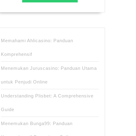
Memahami Ahlicasino: Panduan
Komprehensif
Menemukan Juruscasino: Panduan Utama
untuk Penjudi Online
Understanding Plisbet: A Comprehensive
Guide
Menemukan Bunga99: Panduan