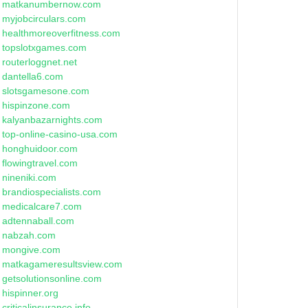
matkanumbernow.com
myjobcirculars.com
healthmoreoverfitness.com
topslotxgames.com
routerloggnet.net
dantella6.com
slotsgamesone.com
hispinzone.com
kalyanbazarnights.com
top-online-casino-usa.com
honghuidoor.com
flowingtravel.com
nineniki.com
brandiospecialists.com
medicalcare7.com
adtennaball.com
nabzah.com
mongive.com
matkagameresultsview.com
getsolutionsonline.com
hispinner.org
criticalinsurance.info