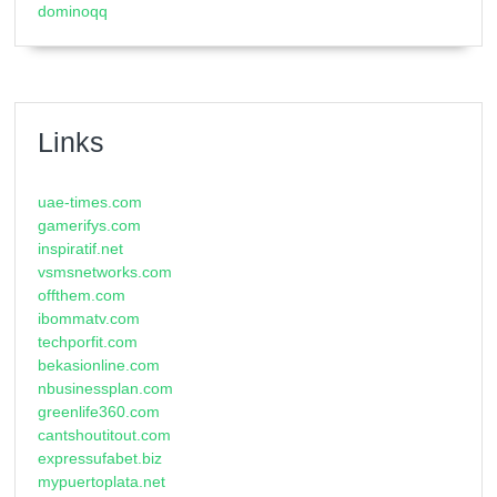
dominoqq
Links
uae-times.com
gamerifys.com
inspiratif.net
vsmsnetworks.com
offthem.com
ibommatv.com
techporfit.com
bekasionline.com
nbusinessplan.com
greenlife360.com
cantshoutitout.com
expressufabet.biz
mypuertoplata.net