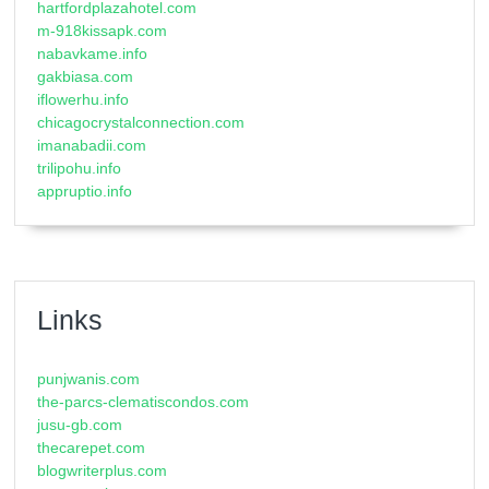
hartfordplazahotel.com
m-918kissapk.com
nabavkame.info
gakbiasa.com
iflowerhu.info
chicagocrystalconnection.com
imanabadii.com
trilipohu.info
appruptio.info
Links
punjwanis.com
the-parcs-clematiscondos.com
jusu-gb.com
thecarepet.com
blogwriterplus.com