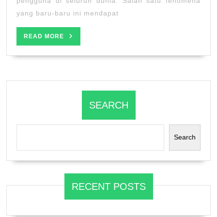
pengguna di seluruh dunia. Salah satu fenomena
Misteri
yang baru-baru ini mendapat
READ
READ MORE
MORE
SEARCH
Search
RECENT POSTS