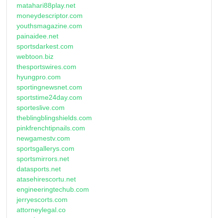
matahari88play.net
moneydescriptor.com
youthsmagazine.com
painaidee.net
sportsdarkest.com
webtoon.biz
thesportswires.com
hyungpro.com
sportingnewsnet.com
sportstime24day.com
sporteslive.com
theblingblingshields.com
pinkfrenchtipnails.com
newgamestv.com
sportsgallerys.com
sportsmirrors.net
datasports.net
atasehirescortu.net
engineeringtechub.com
jerryescorts.com
attorneylegal.co