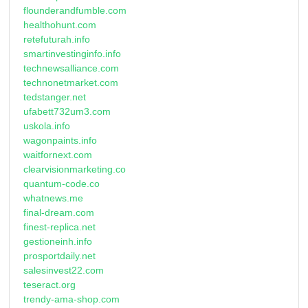
flounderandfumble.com
healthohunt.com
retefuturah.info
smartinvestinginfo.info
technewsalliance.com
technonetmarket.com
tedstanger.net
ufabett732um3.com
uskola.info
wagonpaints.info
waitfornext.com
clearvisionmarketing.co
quantum-code.co
whatnews.me
final-dream.com
finest-replica.net
gestioneinh.info
prosportdaily.net
salesinvest22.com
teseract.org
trendy-ama-shop.com