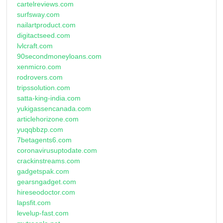
cartelreviews.com
surfsway.com
nailartproduct.com
digitactseed.com
lvlcraft.com
90secondmoneyloans.com
xenmicro.com
rodrovers.com
tripssolution.com
satta-king-india.com
yukigassencanada.com
articlehorizone.com
yuqqbbzp.com
7betagents6.com
coronavirusuptodate.com
crackinstreams.com
gadgetspak.com
gearsngadget.com
hireseodoctor.com
lapsfit.com
levelup-fast.com