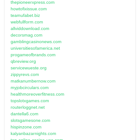
thepioneerxpress.com
howtofixissue.com
teamufabet.biz
webfullform.com
allviddownload.com
decorsmag.com
gamblingcasinonews.com
universitiesofamerica.net
progameofbrands.com
qbreview.org
servicewueste.org
zippyrevs.com
matkanumbernow.com
myjobcirculars.com
healthmoreoverfitness.com
topslotxgames.com
routerloggnet.net
dantella6.com
slotsgamesone.com
hispinzone.com
kalyanbazarnights.com
top-online-casino-usa.com