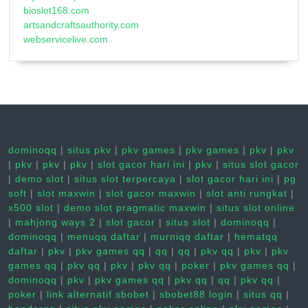
bioslot168.com
artsandcraftsauthority.com
webservicelive.com
dominoqq
|
situs pkv
|
pkv games
|
pkv games
|
pkv
|
pkv
|
pkv
|
pkv
|
pkv
|
slot gacor hari ini
|
pkv
|
situs slot gacor
|
demo slot
|
situs slot terpercaya
|
slot gacor hari ini
|
pg
soft
|
slot maxwin
|
slot gacor maxwin
|
slot anti rungkat
|
x500 slot
|
demo slot pragmatic maxwin
|
situs slot online
|
mahjong ways 2
|
slot gacor
|
situs slot
|
dominoqq
|
dominoqq
|
menuqq daftar
|
murniqq daftar
|
hematqq
daftar
|
pkv
|
pkv games qq
|
qq
|
qq
|
pkv qq
|
pkv
|
pkv
games qq
|
pkv qq
|
pkv
|
pkv qq
|
poker
|
pkv games qq
|
dominoqq
|
pkv
|
pkv games qq
|
pkv qq
|
qq
|
pkv qq
|
poker
|
link alternatif sbobet
|
sbobet88 login
|
situs qq
|