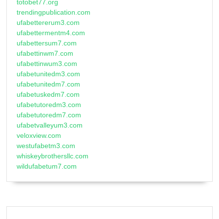
totobet77.org
trendingpublication.com
ufabettererum3.com
ufabettermentm4.com
ufabettersum7.com
ufabettinwm7.com
ufabettinwum3.com
ufabetunitedm3.com
ufabetunitedm7.com
ufabetuskedm7.com
ufabetutoredm3.com
ufabetutoredm7.com
ufabetvalleyum3.com
veloxview.com
westufabetm3.com
whiskeybrothersllc.com
wildufabetum7.com