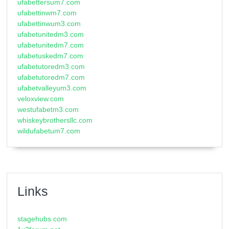
ufabettersum7.com
ufabettinwm7.com
ufabettinwum3.com
ufabetunitedm3.com
ufabetunitedm7.com
ufabetuskedm7.com
ufabetutoredm3.com
ufabetutoredm7.com
ufabetvalleyum3.com
veloxview.com
westufabetm3.com
whiskeybrothersllc.com
wildufabetum7.com
Links
stagehubs.com