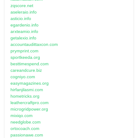
zqscore.net
aseleraio.info
asticio.info
egardenio.info
arxteamio.info
getalexio.info
accountaudittaxcon.com
prymprint.com
sportkeeda.org
besttimespend.com
careandcure.biz
cogniyo.com
easymagazines.org
hirfanjilasmi.com
hometricks.org
leathercraftpro.com
microgridpower.org
mixiqo.com
needglobe.com
ortocoach.com
passionawe.com