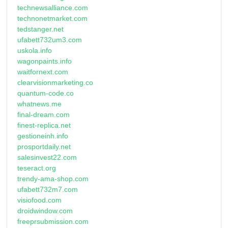
technewsalliance.com
technonetmarket.com
tedstanger.net
ufabett732um3.com
uskola.info
wagonpaints.info
waitfornext.com
clearvisionmarketing.co
quantum-code.co
whatnews.me
final-dream.com
finest-replica.net
gestioneinh.info
prosportdaily.net
salesinvest22.com
teseract.org
trendy-ama-shop.com
ufabett732m7.com
visiofood.com
droidwindow.com
freeprsubmission.com