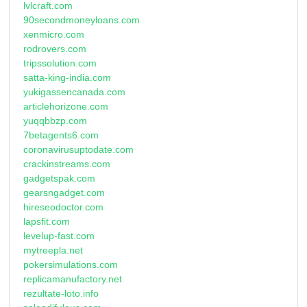
lvlcraft.com
90secondmoneyloans.com
xenmicro.com
rodrovers.com
tripssolution.com
satta-king-india.com
yukigassencanada.com
articlehorizone.com
yuqqbbzp.com
7betagents6.com
coronavirusuptodate.com
crackinstreams.com
gadgetspak.com
gearsngadget.com
hireseodoctor.com
lapsfit.com
levelup-fast.com
mytreepla.net
pokersimulations.com
replicamanufactory.net
rezultate-loto.info