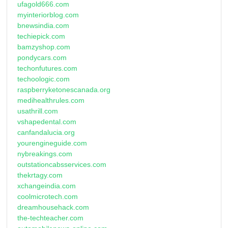
ufagold666.com
myinteriorblog.com
bnewsindia.com
techiepick.com
bamzyshop.com
pondycars.com
techonfutures.com
techoologic.com
raspberryketonescanada.org
medihealthrules.com
usathrill.com
vshapedental.com
canfandalucia.org
yourengineguide.com
nybreakings.com
outstationcabsservices.com
thekrtagy.com
xchangeindia.com
coolmicrotech.com
dreamhousehack.com
the-techteacher.com