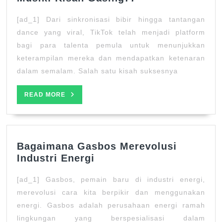
Sensasi
[ad_1] Dari sinkronisasi bibir hingga tantangan
TikTok
hingga
dance yang viral, TikTok telah menjadi platform
Sensasi
bagi para talenta pemula untuk menunjukkan
Musik:
keterampilan mereka dan mendapatkan ketenaran
Kisah
dalam semalam. Salah satu kisah suksesnya
Gasing77
READ
READ MORE
MORE
Bagaimana Gasbos Merevolusi
Bagaimana
Industri Energi
Gasbos
[ad_1] Gasbos, pemain baru di industri energi,
Merevolusi
Industri
merevolusi cara kita berpikir dan menggunakan
Energi
energi. Gasbos adalah perusahaan energi ramah
lingkungan yang berspesialisasi dalam