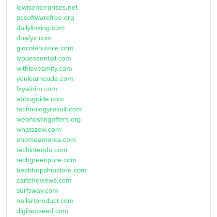
lewisenterprises.net
pcsoftwarefree.org
dailylinking.com
dnafyx.com
giocolenuvole.com
iyouessential.com
withloveamity.com
youlearncode.com
fxyatirim.com
abbuguide.com
technologyresult.com
webhostingoffers.org
whatszow.com
ehomeamerca.com
techintendo.com
techgreenpure.com
bestdropshipstore.com
cartelreviews.com
surfsway.com
nailartproduct.com
digitactseed.com