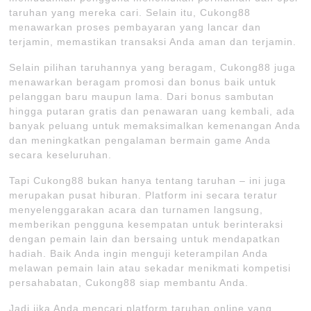
taruhan yang mereka cari. Selain itu, Cukong88
menawarkan proses pembayaran yang lancar dan
terjamin, memastikan transaksi Anda aman dan terjamin.
Selain pilihan taruhannya yang beragam, Cukong88 juga
menawarkan beragam promosi dan bonus baik untuk
pelanggan baru maupun lama. Dari bonus sambutan
hingga putaran gratis dan penawaran uang kembali, ada
banyak peluang untuk memaksimalkan kemenangan Anda
dan meningkatkan pengalaman bermain game Anda
secara keseluruhan.
Tapi Cukong88 bukan hanya tentang taruhan – ini juga
merupakan pusat hiburan. Platform ini secara teratur
menyelenggarakan acara dan turnamen langsung,
memberikan pengguna kesempatan untuk berinteraksi
dengan pemain lain dan bersaing untuk mendapatkan
hadiah. Baik Anda ingin menguji keterampilan Anda
melawan pemain lain atau sekadar menikmati kompetisi
persahabatan, Cukong88 siap membantu Anda.
Jadi jika Anda mencari platform taruhan online yang