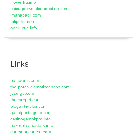
iflowerhu.info
chicagocrystalconnection.com
imanabadii.com
trilipohu.info
appruptio.info
Links
punjwanis.com
the-parcs-clematiscondos.com
jusu-gb.com
thecarepet.com
blogwriterplus.com
guestpostingseo.com
casinogambitpro.info
pokerplaymasters.info
courseoncourse.com