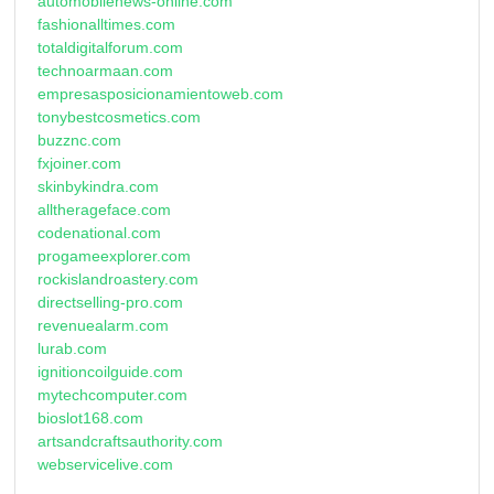
automobilenews-online.com
fashionalltimes.com
totaldigitalforum.com
technoarmaan.com
empresasposicionamientoweb.com
tonybestcosmetics.com
buzznc.com
fxjoiner.com
skinbykindra.com
alltherageface.com
codenational.com
progameexplorer.com
rockislandroastery.com
directselling-pro.com
revenuealarm.com
lurab.com
ignitioncoilguide.com
mytechcomputer.com
bioslot168.com
artsandcraftsauthority.com
webservicelive.com