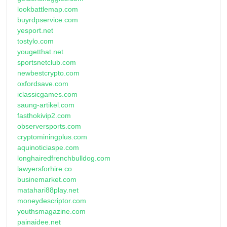
lookbattlemap.com
buyrdpservice.com
yesport.net
tostylo.com
yougetthat.net
sportsnetclub.com
newbestcrypto.com
oxfordsave.com
iclassicgames.com
saung-artikel.com
fasthokivip2.com
observersports.com
cryptominingplus.com
aquinoticiaspe.com
longhairedfrenchbulldog.com
lawyersforhire.co
businemarket.com
matahari88play.net
moneydescriptor.com
youthsmagazine.com
painaidee.net