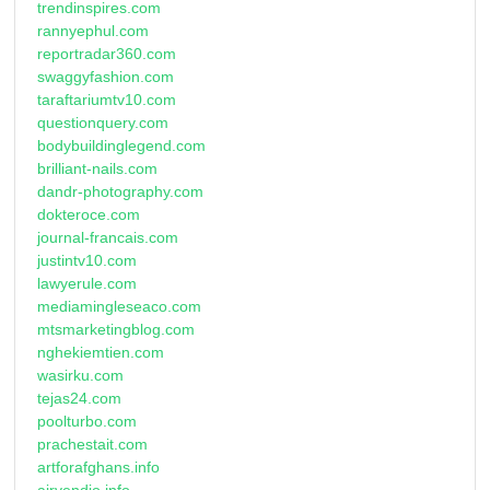
trendinspires.com
rannyephul.com
reportradar360.com
swaggyfashion.com
taraftariumtv10.com
questionquery.com
bodybuildinglegend.com
brilliant-nails.com
dandr-photography.com
dokteroce.com
journal-francais.com
justintv10.com
lawyerule.com
mediamingleseaco.com
mtsmarketingblog.com
nghekiemtien.com
wasirku.com
tejas24.com
poolturbo.com
prachestait.com
artforafghans.info
airvendio.info