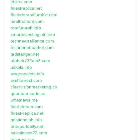
etilerx.com
finestreplica.net
flounderandfumble.com
healthohunt.com
retefuturah.info
smartinvestinginfo.info
technewsalliance.com
technonetmarket.com
tedstanger.net
ufabett732um3.com
uskola.info
wagonpaints.info
waitfornext.com
clearvisionmarketing.co
quantum-code.co
whatnews.me
final-dream.com
finest-replica.net
gestioneinh.info
prosportdaily.net
salesinvest22.com
teseract.org