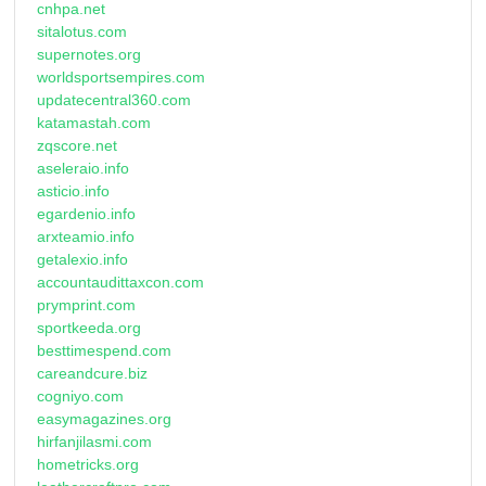
cnhpa.net
sitalotus.com
supernotes.org
worldsportsempires.com
updatecentral360.com
katamastah.com
zqscore.net
aseleraio.info
asticio.info
egardenio.info
arxteamio.info
getalexio.info
accountaudittaxcon.com
prymprint.com
sportkeeda.org
besttimespend.com
careandcure.biz
cogniyo.com
easymagazines.org
hirfanjilasmi.com
hometricks.org