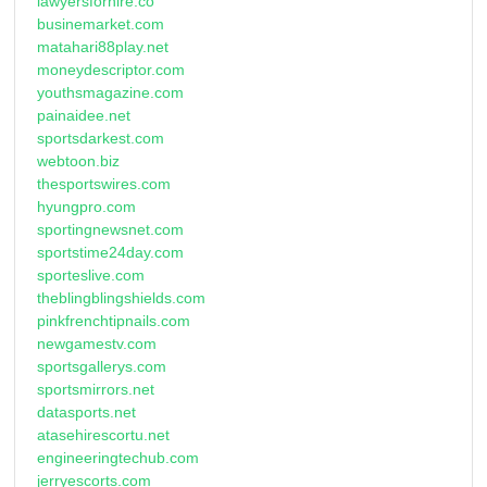
lawyersforhire.co
businemarket.com
matahari88play.net
moneydescriptor.com
youthsmagazine.com
painaidee.net
sportsdarkest.com
webtoon.biz
thesportswires.com
hyungpro.com
sportingnewsnet.com
sportstime24day.com
sporteslive.com
theblingblingshields.com
pinkfrenchtipnails.com
newgamestv.com
sportsgallerys.com
sportsmirrors.net
datasports.net
atasehirescortu.net
engineeringtechub.com
jerryescorts.com