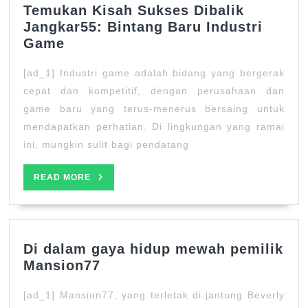
Temukan Kisah Sukses Dibalik
Jangkar55: Bintang Baru Industri
Temukan
Game
Kisah
[ad_1] Industri game adalah bidang yang bergerak
Sukses
Dibalik
cepat dan kompetitif, dengan perusahaan dan
Jangkar55:
game baru yang terus-menerus bersaing untuk
Bintang
mendapatkan perhatian. Di lingkungan yang ramai
Baru
ini, mungkin sulit bagi pendatang
Industri
Game
READ
READ MORE
MORE
Di dalam gaya hidup mewah pemilik
Di
Mansion77
dalam
[ad_1] Mansion77, yang terletak di jantung Beverly
gaya