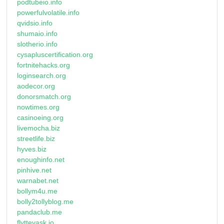
podtubeio.info
powerfulvolatile.info
qvidsio.info
shumaio.info
slotherio.info
cysapluscertification.org
fortnitehacks.org
loginsearch.org
aodecor.org
donorsmatch.org
nowtimes.org
casinoeing.org
livemocha.biz
streetlife.biz
hyves.biz
enoughinfo.net
pinhive.net
warnabet.net
bollym4u.me
bolly2tollyblog.me
pandaclub.me
flyttevask.io