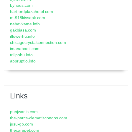
byhous.com
hartfordplazahotel.com
m-918kissapk.com
nabavkame.info
gakbiasa.com
iflowerhu.info
chicagocrystalconnection.com
imanabadii.com
trilipohu.info
appruptio.info
Links
punjwanis.com
the-parcs-clematiscondos.com
jusu-gb.com
thecarepet.com