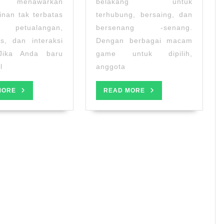
menawarkan
belakang untuk
nan tak terbatas
terhubung, bersaing, dan
petualangan,
bersenang -senang.
tas, dan interaksi
Dengan berbagai macam
 Jika Anda baru
game untuk dipilih,
l
anggota
READ
READ
MORE
READ MORE
MORE
MORE