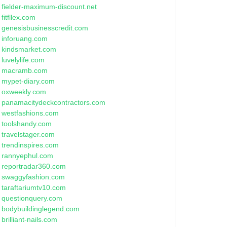
fielder-maximum-discount.net
fitfllex.com
genesisbusinesscredit.com
inforuang.com
kindsmarket.com
luvelylife.com
macramb.com
mypet-diary.com
oxweekly.com
panamacitydeckcontractors.com
westfashions.com
toolshandy.com
travelstager.com
trendinspires.com
rannyephul.com
reportradar360.com
swaggyfashion.com
taraftariumtv10.com
questionquery.com
bodybuildinglegend.com
brilliant-nails.com