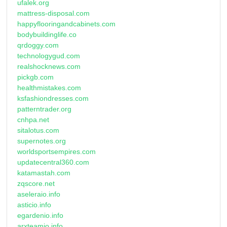
ufalek.org
mattress-disposal.com
happyflooringandcabinets.com
bodybuildinglife.co
qrdoggy.com
technologygud.com
realshocknews.com
pickgb.com
healthmistakes.com
ksfashiondresses.com
patterntrader.org
cnhpa.net
sitalotus.com
supernotes.org
worldsportsempires.com
updatecentral360.com
katamastah.com
zqscore.net
aseleraio.info
asticio.info
egardenio.info
arxteamio.info