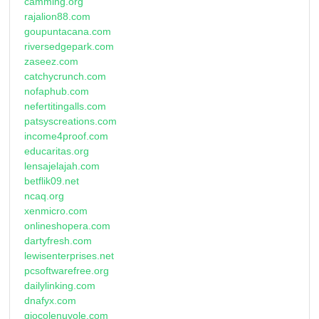
camming.org
rajalion88.com
goupuntacana.com
riversedgepark.com
zaseez.com
catchycrunch.com
nofaphub.com
nefertitingalls.com
patsyscreations.com
income4proof.com
educaritas.org
lensajelajah.com
betflik09.net
ncaq.org
xenmicro.com
onlineshopera.com
dartyfresh.com
lewisenterprises.net
pcsoftwarefree.org
dailylinking.com
dnafyx.com
giocolenuvole.com