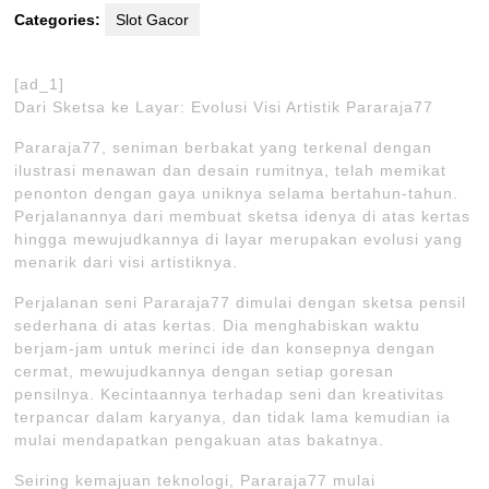
Categories:
Slot Gacor
[ad_1]
Dari Sketsa ke Layar: Evolusi Visi Artistik Pararaja77
Pararaja77, seniman berbakat yang terkenal dengan
ilustrasi menawan dan desain rumitnya, telah memikat
penonton dengan gaya uniknya selama bertahun-tahun.
Perjalanannya dari membuat sketsa idenya di atas kertas
hingga mewujudkannya di layar merupakan evolusi yang
menarik dari visi artistiknya.
Perjalanan seni Pararaja77 dimulai dengan sketsa pensil
sederhana di atas kertas. Dia menghabiskan waktu
berjam-jam untuk merinci ide dan konsepnya dengan
cermat, mewujudkannya dengan setiap goresan
pensilnya. Kecintaannya terhadap seni dan kreativitas
terpancar dalam karyanya, dan tidak lama kemudian ia
mulai mendapatkan pengakuan atas bakatnya.
Seiring kemajuan teknologi, Pararaja77 mulai