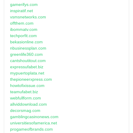
gamerifys.com
inspiratif.net
vsmsnetworks.com
offthem.com
ibommatv.com
techporfit.com
bekasionline.com
nbusinessplan.com
greenlife360.com
cantshoutitout.com
expressufabet.biz
mypuertoplata.net
thepioneerxpress.com
howtofixissue.com
teamufabet.biz
webfullform.com
allviddownload.com
decorsmag.com
gamblingcasinonews.com
universitiesofamerica.net
progameofbrands.com