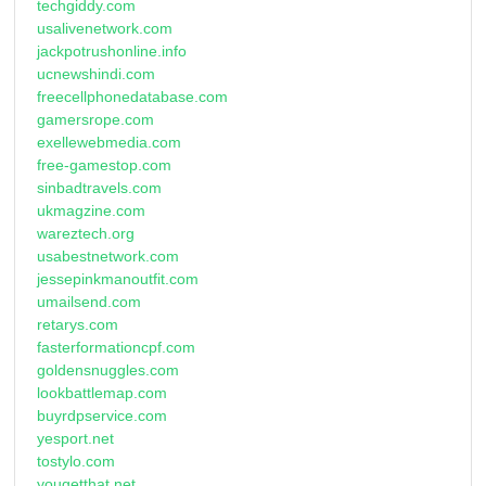
techgiddy.com
usalivenetwork.com
jackpotrushonline.info
ucnewshindi.com
freecellphonedatabase.com
gamersrope.com
exellewebmedia.com
free-gamestop.com
sinbadtravels.com
ukmagzine.com
wareztech.org
usabestnetwork.com
jessepinkmanoutfit.com
umailsend.com
retarys.com
fasterformationcpf.com
goldensnuggles.com
lookbattlemap.com
buyrdpservice.com
yesport.net
tostylo.com
yougetthat.net