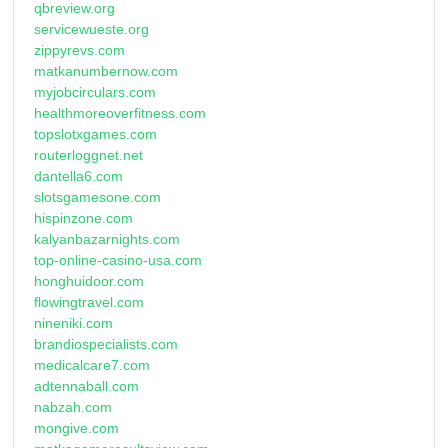
qbreview.org
servicewueste.org
zippyrevs.com
matkanumbernow.com
myjobcirculars.com
healthmoreoverfitness.com
topslotxgames.com
routerloggnet.net
dantella6.com
slotsgamesone.com
hispinzone.com
kalyanbazarnights.com
top-online-casino-usa.com
honghuidoor.com
flowingtravel.com
nineniki.com
brandiospecialists.com
medicalcare7.com
adtennaball.com
nabzah.com
mongive.com