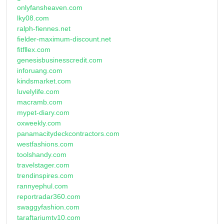
onlyfansheaven.com
lky08.com
ralph-fiennes.net
fielder-maximum-discount.net
fitfllex.com
genesisbusinesscredit.com
inforuang.com
kindsmarket.com
luvelylife.com
macramb.com
mypet-diary.com
oxweekly.com
panamacitydeckcontractors.com
westfashions.com
toolshandy.com
travelstager.com
trendinspires.com
rannyephul.com
reportradar360.com
swaggyfashion.com
taraftariumtv10.com