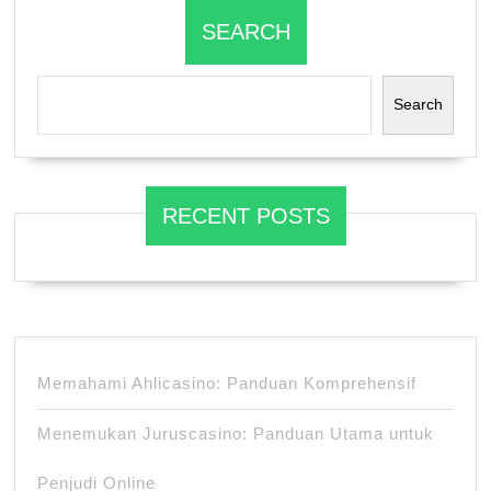
SEARCH
Search
RECENT POSTS
Memahami Ahlicasino: Panduan Komprehensif
Menemukan Juruscasino: Panduan Utama untuk
Penjudi Online