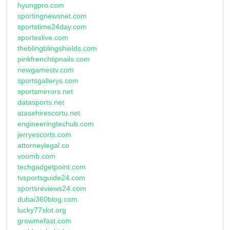
hyungpro.com
sportingnewsnet.com
sportstime24day.com
sporteslive.com
theblingblingshields.com
pinkfrenchtipnails.com
newgamestv.com
sportsgallerys.com
sportsmirrors.net
datasports.net
atasehirescortu.net
engineeringtechub.com
jerryescorts.com
attorneylegal.co
voomb.com
techgadgetpoint.com
tvsportsguide24.com
sportsreviews24.com
dubai360blog.com
lucky77slot.org
growmefast.com