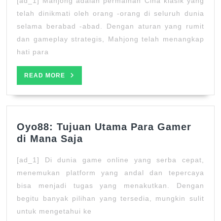
[ad_1] Mahjong adalah permainan Cina klasik yang
pikat
Mahjong69:
telah dinikmati oleh orang -orang di seluruh dunia
Panduan
selama berabad -abad. Dengan aturan yang rumit
Pemula
dan gameplay strategis, Mahjong telah menangkap
hati para
READ
READ MORE
MORE
Oyo88: Tujuan Utama Para Gamer
Oyo88:
di Mana Saja
Tujuan
[ad_1] Di dunia game online yang serba cepat,
Utama
Para
menemukan platform yang andal dan tepercaya
Gamer
bisa menjadi tugas yang menakutkan. Dengan
di
begitu banyak pilihan yang tersedia, mungkin sulit
Mana
untuk mengetahui ke
Saja