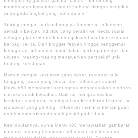
memposting gambar-gambar cantik – ini tentang
membangun komunitas dan terhubung dengan pengikut
Anda pada tingkat yang lebih dalam.”
Seiring dengan berkembangnya fenomena influencer,
semakin banyak individu yang beralih ke media sosial
sebagai platform untuk menunjukkan bakat mereka dan
berbagi cerita. Dari blogger fesyen hingga penggemar
kebugaran, influencer hadir dalam berbagai bentuk dan
ukuran, masing-masing menawarkan perspektif unik
tentang kehidupan.
Namun dengan kekuatan yang besar, terdapat pula
tanggung jawab yang besar, dan influencer seperti
Maxwin89 memahami pentingnya menggunakan platform
mereka untuk kebaikan. Baik itu mempromosikan
kegiatan amal atau meningkatkan kesadaran tentang isu-
isu sosial yang penting, influencer memiliki kemampuan
untuk memberikan dampak positif pada dunia.
Kesimpulannya, dunia Maxwin89 menawarkan gambaran
menarik tentang fenomena influencer dan kekuatan