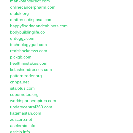
mahkotahokislot.com
onlinecancerpharm.com
ufalek.org
mattress-disposal.com
happyflooringandcabinets.com
bodybuildinglife.co
qrdoggy.com
technologygud.com
realshocknews.com
pickgb.com
healthmistakes.com
ksfashiondresses.com
patterntrader.org
cnhpa.net
sitalotus.com
supernotes.org
worldsportsempires.com
updatecentral360.com
katamastah.com
zqscore.net
aseleraio.info
asticio.info