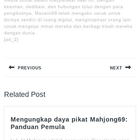
media sosial dalam masyarakat saat ini. Dengan
keaslian, dedikasi, dan hubungan tulus dengan para
pengikutnya, Maxwin89 telah mengukir ceruk untuk
dirinya sendiri di ruang digital, menginspirasi orang lain
untuk mengejar minat mereka dan berbagi kisah mereka
dengan dunia.
[ad_2]
Post
navigation
PREVIOUS
NEXT
Previous
Next
post:
post:
Related Post
Mengungkap daya pikat Mahjong69:
Mengungkap
Panduan Pemula
daya