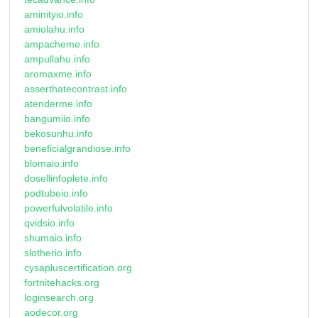
aminityio.info
amiolahu.info
ampacheme.info
ampullahu.info
aromaxme.info
asserthatecontrast.info
atenderme.info
bangumiio.info
bekosunhu.info
beneficialgrandiose.info
blomaio.info
dosellinfoplete.info
podtubeio.info
powerfulvolatile.info
qvidsio.info
shumaio.info
slotherio.info
cysapluscertification.org
fortnitehacks.org
loginsearch.org
aodecor.org