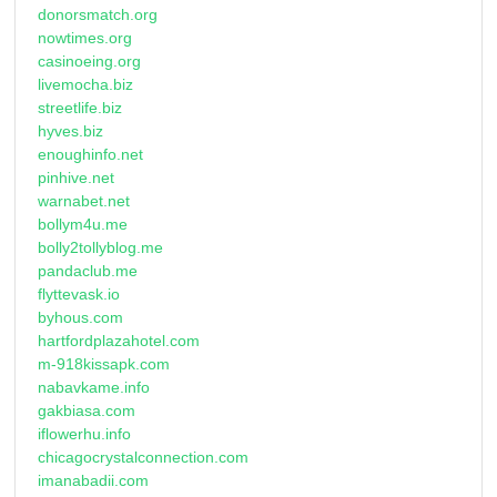
donorsmatch.org
nowtimes.org
casinoeing.org
livemocha.biz
streetlife.biz
hyves.biz
enoughinfo.net
pinhive.net
warnabet.net
bollym4u.me
bolly2tollyblog.me
pandaclub.me
flyttevask.io
byhous.com
hartfordplazahotel.com
m-918kissapk.com
nabavkame.info
gakbiasa.com
iflowerhu.info
chicagocrystalconnection.com
imanabadii.com