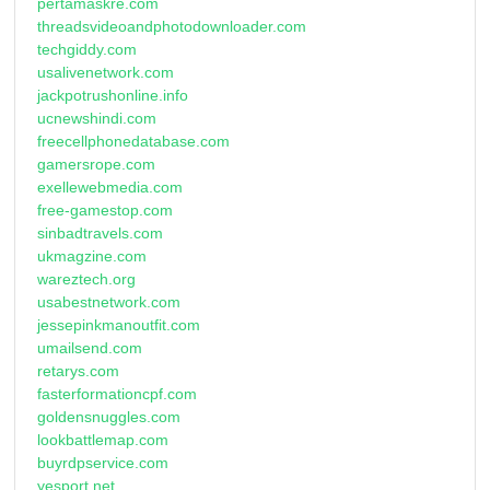
pertamaskre.com
threadsvideoandphotodownloader.com
techgiddy.com
usalivenetwork.com
jackpotrushonline.info
ucnewshindi.com
freecellphonedatabase.com
gamersrope.com
exellewebmedia.com
free-gamestop.com
sinbadtravels.com
ukmagzine.com
wareztech.org
usabestnetwork.com
jessepinkmanoutfit.com
umailsend.com
retarys.com
fasterformationcpf.com
goldensnuggles.com
lookbattlemap.com
buyrdpservice.com
yesport.net