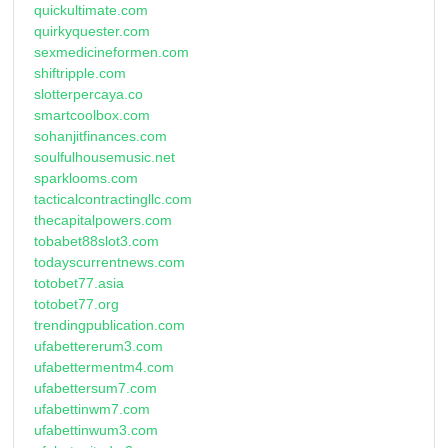
quickultimate.com
quirkyquester.com
sexmedicineformen.com
shiftripple.com
slotterpercaya.co
smartcoolbox.com
sohanjitfinances.com
soulfulhousemusic.net
sparklooms.com
tacticalcontractingllc.com
thecapitalpowers.com
tobabet88slot3.com
todayscurrentnews.com
totobet77.asia
totobet77.org
trendingpublication.com
ufabettererum3.com
ufabettermentm4.com
ufabettersum7.com
ufabettinwm7.com
ufabettinwum3.com