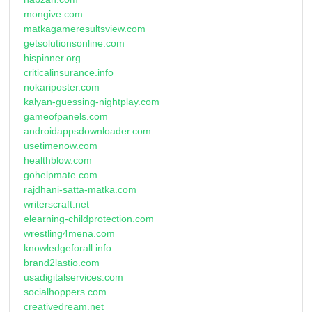
mongive.com
matkagameresultsview.com
getsolutionsonline.com
hispinner.org
criticalinsurance.info
nokariposter.com
kalyan-guessing-nightplay.com
gameofpanels.com
androidappsdownloader.com
usetimenow.com
healthblow.com
gohelpmate.com
rajdhani-satta-matka.com
writerscraft.net
elearning-childprotection.com
wrestling4mena.com
knowledgeforall.info
brand2lastio.com
usadigitalservices.com
socialhoppers.com
creativedream.net