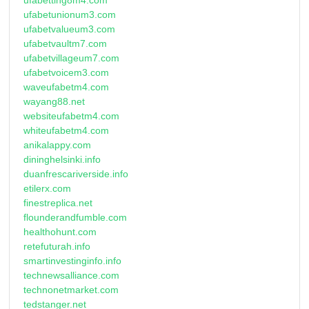
ufabetunionum3.com
ufabetvalueum3.com
ufabetvaultm7.com
ufabetvillageum7.com
ufabetvoicem3.com
waveufabetm4.com
wayang88.net
websiteufabetm4.com
whiteufabetm4.com
anikalappy.com
dininghelsinki.info
duanfrescariverside.info
etilerx.com
finestreplica.net
flounderandfumble.com
healthohunt.com
retefuturah.info
smartinvestinginfo.info
technewsalliance.com
technonetmarket.com
tedstanger.net