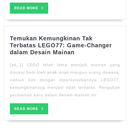
READ
READ MORE
MORE
Temukan Kemungkinan Tak
Terbatas LEGO77: Game-Changer
Temukan
dalam Desain Mainan
Kemungkinan
[ad_1] LEGO telah lama menjadi mainan yang
Tak
Terbatas
disukai baik oleh anak-anak maupun orang dewasa,
LEGO77:
namun kini dengan diperkenalkannya LEGO77,
Game-
kemungkinannya menjadi tidak terbatas. Pengubah
Changer
permainan baru dalam desain mainan ini
dalam
Desain
READ
READ MORE
Mainan
MORE