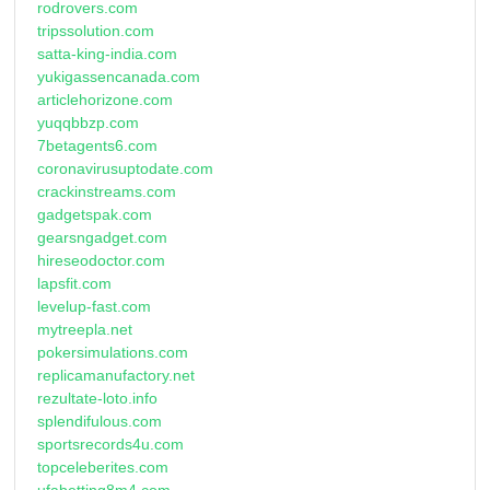
rodrovers.com
tripssolution.com
satta-king-india.com
yukigassencanada.com
articlehorizone.com
yuqqbbzp.com
7betagents6.com
coronavirusuptodate.com
crackinstreams.com
gadgetspak.com
gearsngadget.com
hireseodoctor.com
lapsfit.com
levelup-fast.com
mytreepla.net
pokersimulations.com
replicamanufactory.net
rezultate-loto.info
splendifulous.com
sportsrecords4u.com
topceleberites.com
ufabetting8m4.com