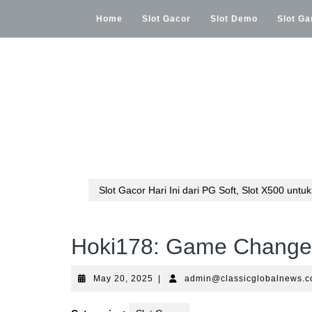
Skip
Home
Slot Gacor
Slot Demo
Slot G
to
content
Slot Gacor Hari Ini dari PG Soft, Slot X500 unt
Hoki178: Game Changer
May
May 20, 2025
|
admin@classicglobalnews.
20,
2025