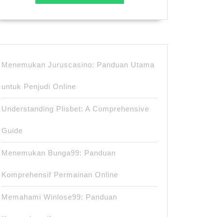
Menemukan Juruscasino: Panduan Utama
untuk Penjudi Online
Understanding Plisbet: A Comprehensive
Guide
Menemukan Bunga99: Panduan
Komprehensif Permainan Online
Memahami Winlose99: Panduan