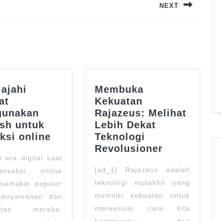
NEXT
Next
post:
ajahi
Membuka
at
Kekuatan
unakan
Rajazeus: Melihat
sh untuk
Lebih Dekat
Menjelajahi
ksi online
Teknologi
manfaat
Membuka
Revolusioner
i era digital saat
menggunakan
Kekuatan
[ad_1] Rajazeus adalah
Aoncash
Rajazeus:
ansaksi online
untuk
Melihat
teknologi mutakhir yang
 semakin populer
transaksi
Lebih
memiliki kekuatan untuk
kenyamanan dan
online
Dekat
merevolusi cara kita
ilitas mereka.
Teknologi
berinteraksi dan