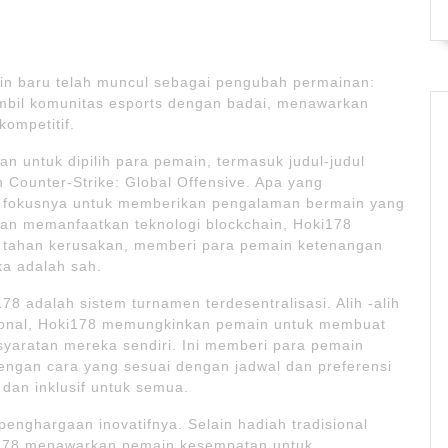
in baru telah muncul sebagai pengubah permainan:
ambil komunitas esports dengan badai, menawarkan
ompetitif.
untuk dipilih para pemain, termasuk judul-judul
 Counter-Strike: Global Offensive. Apa yang
h fokusnya untuk memberikan pengalaman bermain yang
an memanfaatkan teknologi blockchain, Hoki178
tahan kerusakan, memberi para pemain ketenangan
a adalah sah.
8 adalah sistem turnamen terdesentralisasi. Alih -alih
ional, Hoki178 memungkinkan pemain untuk membuat
syaratan mereka sendiri. Ini memberi para pemain
engan cara yang sesuai dengan jadwal dan preferensi
dan inklusif untuk semua.
penghargaan inovatifnya. Selain hadiah tradisional
i178 menawarkan pemain kesempatan untuk