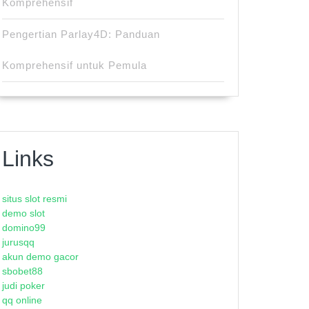
Komprehensif
Pengertian Parlay4D: Panduan
Komprehensif untuk Pemula
Links
situs slot resmi
demo slot
domino99
jurusqq
akun demo gacor
sbobet88
judi poker
qq online