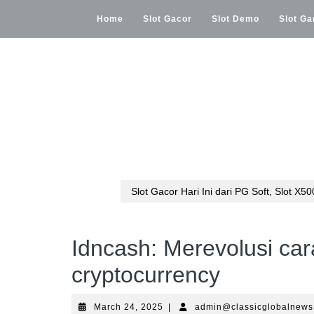
Skip
Home
Slot Gacor
Slot Demo
Slot G
to
content
Slot Gacor Hari Ini dari PG Soft, Slot X
Idncash: Merevolusi car
cryptocurrency
March
March 24, 2025
|
admin@classicglobalnews