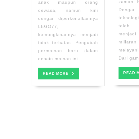
Game-
zaman P
anak maupun orang
Changer
Denga
dewasa, namun kini
dalam
teknolog
dengan diperkenalkannya
Desain
telah
LEGO77,
Mainan
menjadi
kemungkinannya menjadi
miliar
tidak terbatas. Pengubah
melayan
permainan baru dalam
Dari gam
desain mainan ini
READ 
READ
READ MORE
MORE