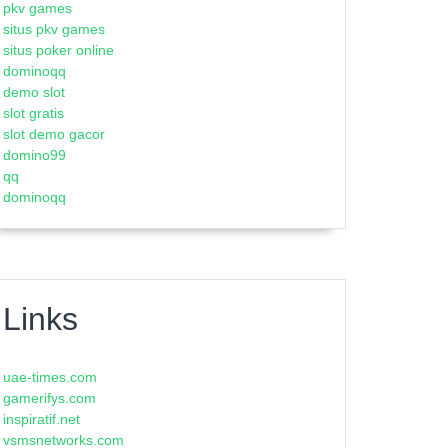
pkv games
situs pkv games
situs poker online
dominoqq
demo slot
slot gratis
slot demo gacor
domino99
qq
dominoqq
kan
n
Links
8:
uae-times.com
gamerifys.com
inspiratif.net
vsmsnetworks.com