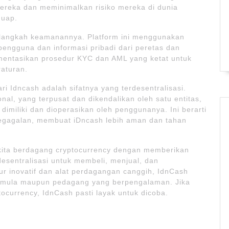
reka dan meminimalkan risiko mereka di dunia
guap.
 -langkah keamanannya. Platform ini menggunakan
pengguna dan informasi pribadi dari peretas dan
ementasikan prosedur KYC dan AML yang ketat untuk
aturan.
ri Idncash adalah sifatnya yang terdesentralisasi.
onal, yang terpusat dan dikendalikan oleh satu entitas,
dimiliki dan dioperasikan oleh penggunanya. Ini berarti
k kegagalan, membuat iDncash lebih aman dan tahan
 kita berdagang cryptocurrency dengan memberikan
esentralisasi untuk membeli, menjual, dan
ur inovatif dan alat perdagangan canggih, IdnCash
pemula maupun pedagang yang berpengalaman. Jika
ocurrency, IdnCash pasti layak untuk dicoba.