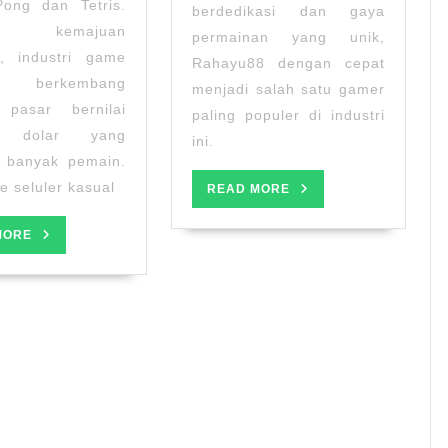
dengan
ong dan Tetris.
berdedikasi dan gaya
Dreamplay77:
n kemajuan
permainan yang unik,
Game-
i, industri game
Rahayu88 dengan cepat
Changer
 berkembang
menjadi salah satu gamer
dalam
 pasar bernilai
paling populer di industri
Hiburan
an dolar yang
ini.
Virtual
i banyak pemain.
e seluler kasual
READ
READ MORE
MORE
READ
MORE
MORE