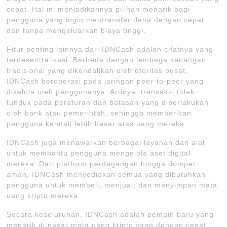
cepat. Hal ini menjadikannya pilihan menarik bagi
pengguna yang ingin mentransfer dana dengan cepat
dan tanpa mengeluarkan biaya tinggi.
Fitur penting lainnya dari IDNCash adalah sifatnya yang
terdesentralisasi. Berbeda dengan lembaga keuangan
tradisional yang dikendalikan oleh otoritas pusat,
IDNCash beroperasi pada jaringan peer-to-peer yang
dikelola oleh penggunanya. Artinya, transaksi tidak
tunduk pada peraturan dan batasan yang diberlakukan
oleh bank atau pemerintah, sehingga memberikan
pengguna kendali lebih besar atas uang mereka.
IDNCash juga menawarkan berbagai layanan dan alat
untuk membantu pengguna mengelola aset digital
mereka. Dari platform perdagangan hingga dompet
aman, IDNCash menyediakan semua yang dibutuhkan
pengguna untuk membeli, menjual, dan menyimpan mata
uang kripto mereka.
Secara keseluruhan, IDNCash adalah pemain baru yang
menarik di pasar mata uang kripto yang dengan cepat