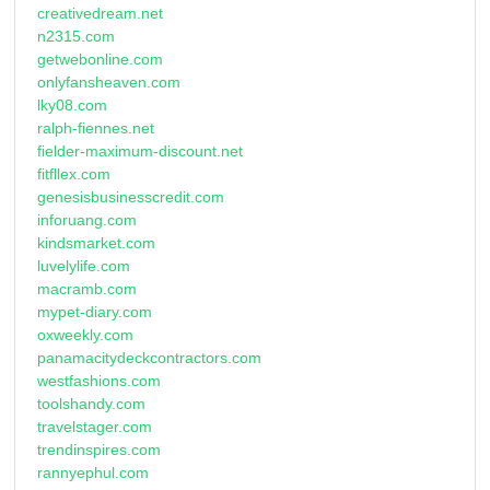
creativedream.net
n2315.com
getwebonline.com
onlyfansheaven.com
lky08.com
ralph-fiennes.net
fielder-maximum-discount.net
fitfllex.com
genesisbusinesscredit.com
inforuang.com
kindsmarket.com
luvelylife.com
macramb.com
mypet-diary.com
oxweekly.com
panamacitydeckcontractors.com
westfashions.com
toolshandy.com
travelstager.com
trendinspires.com
rannyephul.com