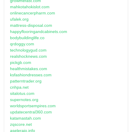
growmefast.com
mahkotahokislot.com
onlinecancerpharm.com
ufalek.org
mattress-disposal.com
happyflooringandcabinets.com
bodybuildinglife.co
qrdoggy.com
technologygud.com
realshocknews.com
pickgb.com
healthmistakes.com
ksfashiondresses.com
patterntrader.org
cnhpa.net
sitalotus.com
supernotes.org
worldsportsempires.com
updatecentral360.com
katamastah.com
zqscore.net
aseleraio.info