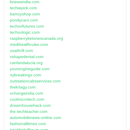
bnewsindia.com
techiepick.com
bamzyshop.com
pondycars.com
techonfutures.com
techoologic.com
raspberryketonescanada.org
medihealthrules.com
usathrill.com
vshapedental.com
canfandalucia.org
yourengineguide.com
nybreakings.com
outstationcabsservices.com
thekrtagy.com
xchangeindia.com
coolmicrotech.com
dreamhousehack.com
the-techteacher.com
automobilenews-online.com
fashionalltimes.com
totaldigitalforum.com