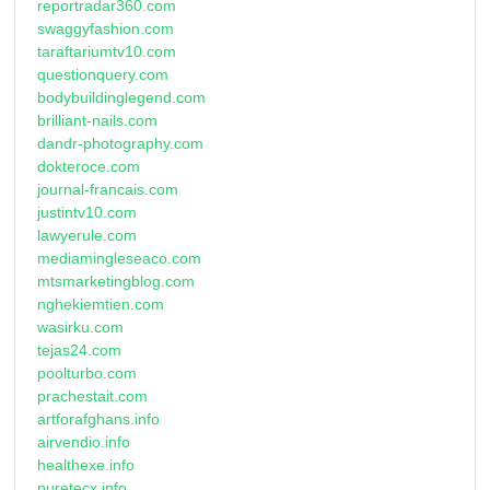
reportradar360.com
swaggyfashion.com
taraftariumtv10.com
questionquery.com
bodybuildinglegend.com
brilliant-nails.com
dandr-photography.com
dokteroce.com
journal-francais.com
justintv10.com
lawyerule.com
mediamingleseaco.com
mtsmarketingblog.com
nghekiemtien.com
wasirku.com
tejas24.com
poolturbo.com
prachestait.com
artforafghans.info
airvendio.info
healthexe.info
puretecx.info