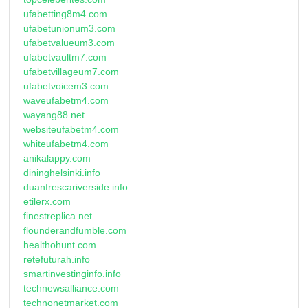
ufabetting8m4.com
ufabetunionum3.com
ufabetvalueum3.com
ufabetvaultm7.com
ufabetvillageum7.com
ufabetvoicem3.com
waveufabetm4.com
wayang88.net
websiteufabetm4.com
whiteufabetm4.com
anikalappy.com
dininghelsinki.info
duanfrescariverside.info
etilerx.com
finestreplica.net
flounderandfumble.com
healthohunt.com
retefuturah.info
smartinvestinginfo.info
technewsalliance.com
technonetmarket.com