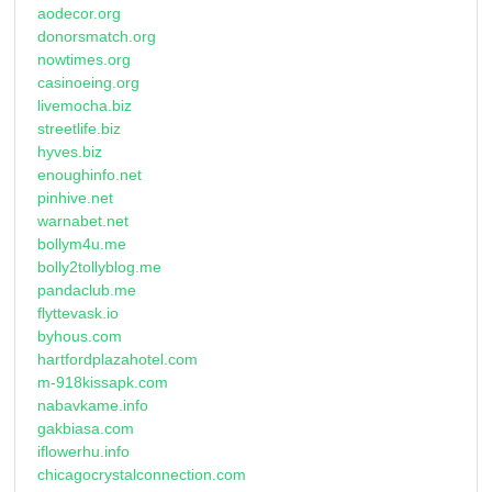
aodecor.org
donorsmatch.org
nowtimes.org
casinoeing.org
livemocha.biz
streetlife.biz
hyves.biz
enoughinfo.net
pinhive.net
warnabet.net
bollym4u.me
bolly2tollyblog.me
pandaclub.me
flyttevask.io
byhous.com
hartfordplazahotel.com
m-918kissapk.com
nabavkame.info
gakbiasa.com
iflowerhu.info
chicagocrystalconnection.com