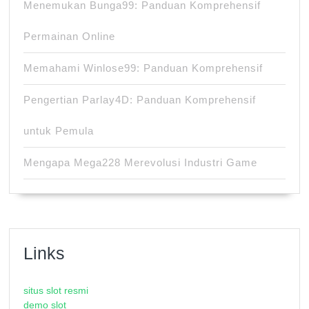
Menemukan Bunga99: Panduan Komprehensif
Permainan Online
Memahami Winlose99: Panduan Komprehensif
Pengertian Parlay4D: Panduan Komprehensif
untuk Pemula
Mengapa Mega228 Merevolusi Industri Game
Links
situs slot resmi
demo slot