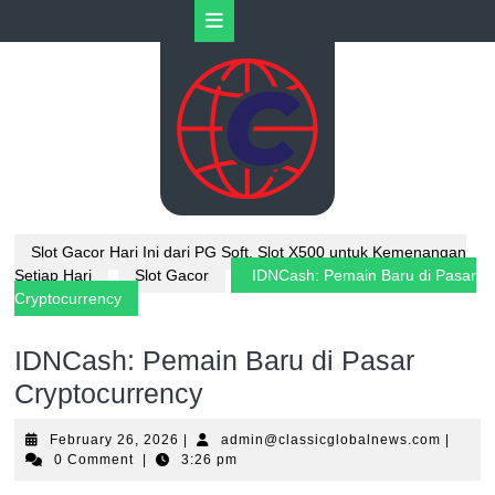
Skip
Open
to
content
Button
Slot Gacor Hari Ini dari PG Soft, Slot X500 untuk Kemenangan
Setiap Hari
Slot Gacor
IDNCash: Pemain Baru di Pasar
Cryptocurrency
IDNCash: Pemain Baru di Pasar
Cryptocurrency
February
admin@
February 26, 2026
|
admin@classicglobalnews.com
|
26,
0 Comment
|
3:26 pm
2026