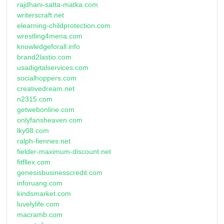
rajdhani-satta-matka.com
writerscraft.net
elearning-childprotection.com
wrestling4mena.com
knowledgeforall.info
brand2lastio.com
usadigitalservices.com
socialhoppers.com
creativedream.net
n2315.com
getwebonline.com
onlyfansheaven.com
lky08.com
ralph-fiennes.net
fielder-maximum-discount.net
fitfllex.com
genesisbusinesscredit.com
inforuang.com
kindsmarket.com
luvelylife.com
macramb.com