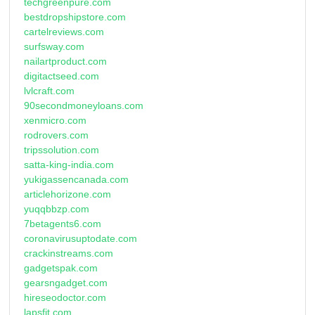
techgreenpure.com
bestdropshipstore.com
cartelreviews.com
surfsway.com
nailartproduct.com
digitactseed.com
lvlcraft.com
90secondmoneyloans.com
xenmicro.com
rodrovers.com
tripssolution.com
satta-king-india.com
yukigassencanada.com
articlehorizone.com
yuqqbbzp.com
7betagents6.com
coronavirusuptodate.com
crackinstreams.com
gadgetspak.com
gearsngadget.com
hireseodoctor.com
lapsfit.com