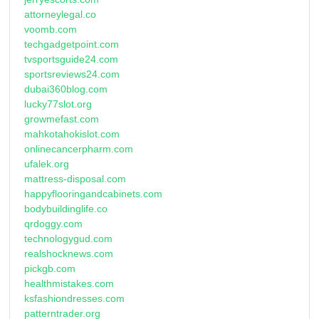
attorneylegal.co
voomb.com
techgadgetpoint.com
tvsportsguide24.com
sportsreviews24.com
dubai360blog.com
lucky77slot.org
growmefast.com
mahkotahokislot.com
onlinecancerpharm.com
ufalek.org
mattress-disposal.com
happyflooringandcabinets.com
bodybuildinglife.co
qrdoggy.com
technologygud.com
realshocknews.com
pickgb.com
healthmistakes.com
ksfashiondresses.com
patterntrader.org