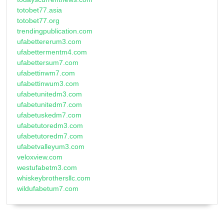
totobet77.asia
totobet77.org
trendingpublication.com
ufabettererum3.com
ufabettermentm4.com
ufabettersum7.com
ufabettinwm7.com
ufabettinwum3.com
ufabetunitedm3.com
ufabetunitedm7.com
ufabetuskedm7.com
ufabetutoredm3.com
ufabetutoredm7.com
ufabetvalleyum3.com
veloxview.com
westufabetm3.com
whiskeybrothersllc.com
wildufabetum7.com