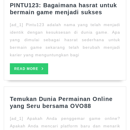
PINTU123: Bagaimana hasrat untuk
PINTU123
bermain game menjadi sukses
Bagaima
[ad_1] Pintu123 adalah nama yang telah menjadi
hasrat
untuk
identik dengan kesuksesan di dunia game. Apa
bermain
yang dimulai sebagai hasrat sederhana untuk
game
bermain game sekarang telah berubah menjadi
menjadi
karier yang menguntungkan bagi
sukses
READ
READ MORE
MORE
Temukan Dunia Permainan Online
Temukan
yang Seru bersama OVO88
Dunia
[ad_1] Apakah Anda penggemar game online?
Permainan
Online
Apakah Anda mencari platform baru dan menarik