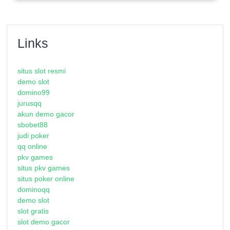
Links
situs slot resmi
demo slot
domino99
jurusqq
akun demo gacor
sbobet88
judi poker
qq online
pkv games
situs pkv games
situs poker online
dominoqq
demo slot
slot gratis
slot demo gacor