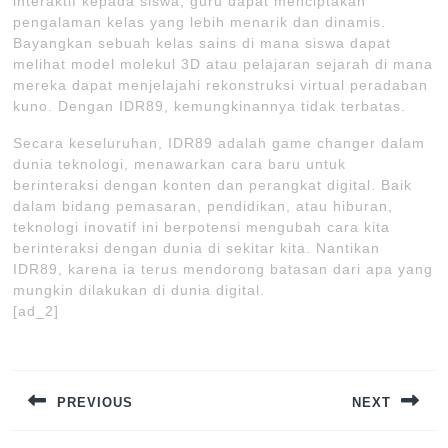
interaktif kepada siswa, guru dapat menciptakan
pengalaman kelas yang lebih menarik dan dinamis.
Bayangkan sebuah kelas sains di mana siswa dapat
melihat model molekul 3D atau pelajaran sejarah di mana
mereka dapat menjelajahi rekonstruksi virtual peradaban
kuno. Dengan IDR89, kemungkinannya tidak terbatas.
Secara keseluruhan, IDR89 adalah game changer dalam
dunia teknologi, menawarkan cara baru untuk
berinteraksi dengan konten dan perangkat digital. Baik
dalam bidang pemasaran, pendidikan, atau hiburan,
teknologi inovatif ini berpotensi mengubah cara kita
berinteraksi dengan dunia di sekitar kita. Nantikan
IDR89, karena ia terus mendorong batasan dari apa yang
mungkin dilakukan di dunia digital.
[ad_2]
Post
navigation
PREVIOUS
NEXT
Previous
Next