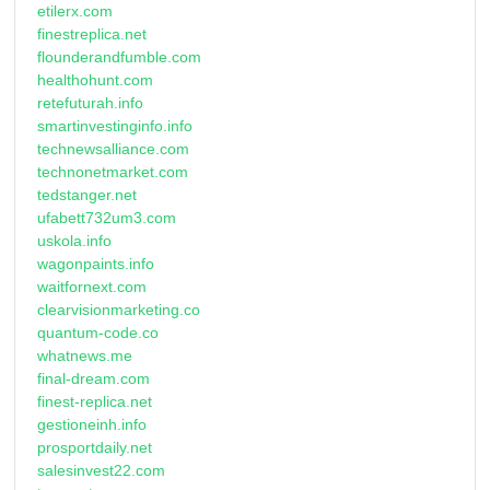
etilerx.com
finestreplica.net
flounderandfumble.com
healthohunt.com
retefuturah.info
smartinvestinginfo.info
technewsalliance.com
technonetmarket.com
tedstanger.net
ufabett732um3.com
uskola.info
wagonpaints.info
waitfornext.com
clearvisionmarketing.co
quantum-code.co
whatnews.me
final-dream.com
finest-replica.net
gestioneinh.info
prosportdaily.net
salesinvest22.com