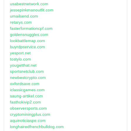
usabestnetwork.com
jessepinkmanoutfit.com
umailsend.com
retarys.com
fasterformationcpf.com
goldensnuggles.com
lookbattlemap.com
buyrdpservice.com
yesport.net
tostylo.com
yougetthat.net
sportsnetclub.com
newbestcrypto.com
oxfordsave.com
iclassicgames.com
saung-artikel.com
fasthokivip2.com
observersports.com
cryptominingplus.com
aquinoticiaspe.com
longhairedfrenchbulldog.com