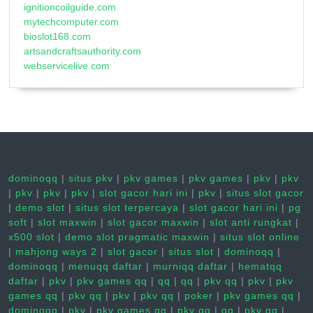
ignitioncoilguide.com
mytechcomputer.com
bioslot168.com
artsandcraftsauthority.com
webservicelive.com
dominoqq
|
situs pkv
|
pkv games
|
pkv games
|
pkv
|
pkv
|
pkv
|
pkv
|
pkv
|
slot gacor hari ini
|
pkv
|
situs slot gacor
|
demo slot
|
situs slot terpercaya
|
slot gacor hari ini
|
pg
soft
|
slot maxwin
|
slot gacor maxwin
|
slot anti rungkat
|
x500 slot
|
demo slot pragmatic maxwin
|
situs slot online
|
mahjong ways 2
|
slot gacor
|
situs slot
|
dominoqq
|
dominoqq
|
menuqq daftar
|
murniqq daftar
|
hematqq
daftar
|
pkv
|
pkv games qq
|
qq
|
qq
|
pkv qq
|
pkv
|
pkv
games qq
|
pkv qq
|
pkv
|
pkv qq
|
poker
|
pkv games qq
|
dominoqq
|
pkv
|
pkv games qq
|
pkv qq
|
qq
|
pkv qq
|