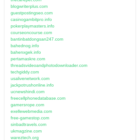
blogwriterplus.com
guestpostingseo.com
casinogambitpro.info
pokerplaymasters.info
courseoncourse.com
bantinbatdongsan247.com
bahednog.info
bahenxgek.info
pertamaskre.com
threadsvideoandphotodownloader.com
techgiddy.com
usalivenetwork.com
jackpotrushonline.info
ucnewshindi.com
freecellphonedatabase.com
gamersrope.com
exellewebmedia.com
free-gamestop.com
sinbadtravels.com
ukmagzine.com
wareztech.org