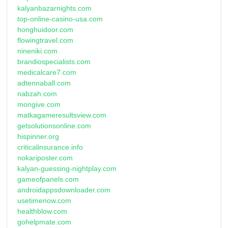
kalyanbazarnights.com
top-online-casino-usa.com
honghuidoor.com
flowingtravel.com
nineniki.com
brandiospecialists.com
medicalcare7.com
adtennaball.com
nabzah.com
mongive.com
matkagameresultsview.com
getsolutionsonline.com
hispinner.org
criticalinsurance.info
nokariposter.com
kalyan-guessing-nightplay.com
gameofpanels.com
androidappsdownloader.com
usetimenow.com
healthblow.com
gohelpmate.com