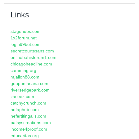
Links
stagehubs.com
1x2forum.net
login99bet.com
secretcourtesans.com
onlinebahisforum1.com
chicagoheadline.com
camming.org
rajalion88.com
goupuntacana.com
riversedgepark.com
zaseez.com
catchycrunch.com
nofaphub.com
nefertitingalls.com
patsyscreations.com
income4proof.com
educaritas.org