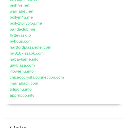
pinhive.net
warnabet.net
bollym4u.me
bolly2tollyblog.me
pandaclub.me
flyttevask.io
byhous.com
hartfordplazahotel.com
m-918kissapk.com
nabavkame.info
gakbiasa.com
iflowerhu.info
chicagocrystalconnection.com
imanabadii.com
trilipohu.info
appruptio.info