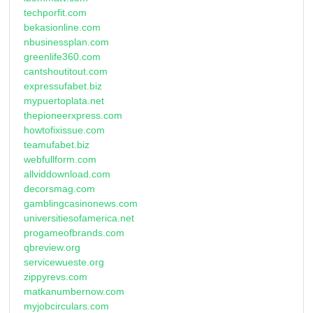
techporfit.com
bekasionline.com
nbusinessplan.com
greenlife360.com
cantshoutitout.com
expressufabet.biz
mypuertoplata.net
thepioneerxpress.com
howtofixissue.com
teamufabet.biz
webfullform.com
allviddownload.com
decorsmag.com
gamblingcasinonews.com
universitiesofamerica.net
progameofbrands.com
qbreview.org
servicewueste.org
zippyrevs.com
matkanumbernow.com
myjobcirculars.com