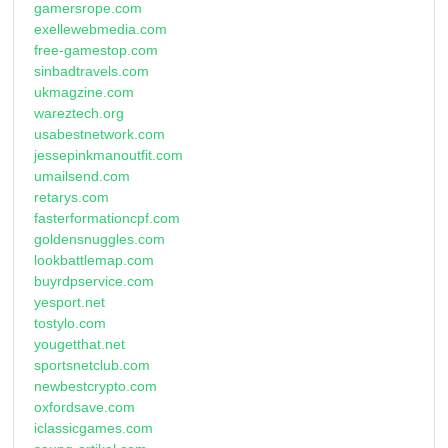
gamersrope.com
exellewebmedia.com
free-gamestop.com
sinbadtravels.com
ukmagzine.com
wareztech.org
usabestnetwork.com
jessepinkmanoutfit.com
umailsend.com
retarys.com
fasterformationcpf.com
goldensnuggles.com
lookbattlemap.com
buyrdpservice.com
yesport.net
tostylo.com
yougetthat.net
sportsnetclub.com
newbestcrypto.com
oxfordsave.com
iclassicgames.com