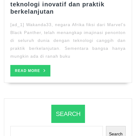
teknologi inovatif dan praktik
Inside
berkelanjutan
Wakanda33:
[ad_1] Wakanda33, negara Afrika fiksi dari Marvel’s
Melihat
teknologi
Black Panther, telah menangkap imajinasi penonton
inovatif
di seluruh dunia dengan teknologi canggih dan
dan
praktik berkelanjutan. Sementara bangsa hanya
praktik
mungkin ada di ranah buku
berkelanjutan
READ
READ MORE
MORE
SEARCH
Search