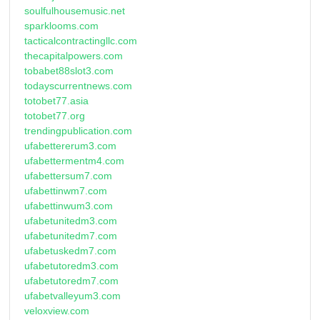
soulfulhousemusic.net
sparklooms.com
tacticalcontractingllc.com
thecapitalpowers.com
tobabet88slot3.com
todayscurrentnews.com
totobet77.asia
totobet77.org
trendingpublication.com
ufabettererum3.com
ufabettermentm4.com
ufabettersum7.com
ufabettinwm7.com
ufabettinwum3.com
ufabetunitedm3.com
ufabetunitedm7.com
ufabetuskedm7.com
ufabetutoredm3.com
ufabetutoredm7.com
ufabetvalleyum3.com
veloxview.com