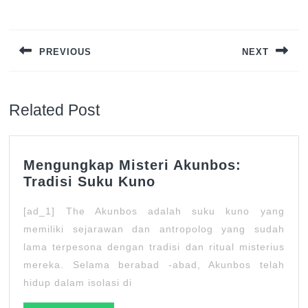
Post
navigation
PREVIOUS
NEXT
Previous
Next
post:
post:
Related Post
Mengungkap Misteri Akunbos:
Mengungkap
Tradisi Suku Kuno
Misteri
[ad_1] The Akunbos adalah suku kuno yang
Akunbos:
Tradisi
memiliki sejarawan dan antropolog yang sudah
Suku
lama terpesona dengan tradisi dan ritual misterius
Kuno
mereka. Selama berabad -abad, Akunbos telah
hidup dalam isolasi di