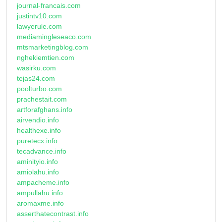
journal-francais.com
justintv10.com
lawyerule.com
mediamingleseaco.com
mtsmarketingblog.com
nghekiemtien.com
wasirku.com
tejas24.com
poolturbo.com
prachestait.com
artforafghans.info
airvendio.info
healthexe.info
puretecx.info
tecadvance.info
aminityio.info
amiolahu.info
ampacheme.info
ampullahu.info
aromaxme.info
asserthatecontrast.info