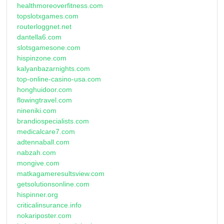
healthmoreoverfitness.com
topslotxgames.com
routerloggnet.net
dantella6.com
slotsgamesone.com
hispinzone.com
kalyanbazarnights.com
top-online-casino-usa.com
honghuidoor.com
flowingtravel.com
nineniki.com
brandiospecialists.com
medicalcare7.com
adtennaball.com
nabzah.com
mongive.com
matkagameresultsview.com
getsolutionsonline.com
hispinner.org
criticalinsurance.info
nokariposter.com