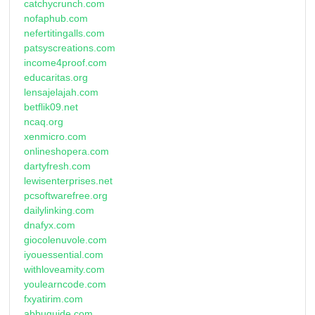
catchycrunch.com
nofaphub.com
nefertitingalls.com
patsyscreations.com
income4proof.com
educaritas.org
lensajelajah.com
betflik09.net
ncaq.org
xenmicro.com
onlineshopera.com
dartyfresh.com
lewisenterprises.net
pcsoftwarefree.org
dailylinking.com
dnafyx.com
giocolenuvole.com
iyouessential.com
withloveamity.com
youlearncode.com
fxyatirim.com
abbuguide.com