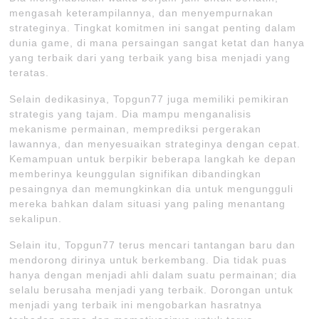
mengasah keterampilannya, dan menyempurnakan
strateginya. Tingkat komitmen ini sangat penting dalam
dunia game, di mana persaingan sangat ketat dan hanya
yang terbaik dari yang terbaik yang bisa menjadi yang
teratas.
Selain dedikasinya, Topgun77 juga memiliki pemikiran
strategis yang tajam. Dia mampu menganalisis
mekanisme permainan, memprediksi pergerakan
lawannya, dan menyesuaikan strateginya dengan cepat.
Kemampuan untuk berpikir beberapa langkah ke depan
memberinya keunggulan signifikan dibandingkan
pesaingnya dan memungkinkan dia untuk mengungguli
mereka bahkan dalam situasi yang paling menantang
sekalipun.
Selain itu, Topgun77 terus mencari tantangan baru dan
mendorong dirinya untuk berkembang. Dia tidak puas
hanya dengan menjadi ahli dalam suatu permainan; dia
selalu berusaha menjadi yang terbaik. Dorongan untuk
menjadi yang terbaik ini mengobarkan hasratnya