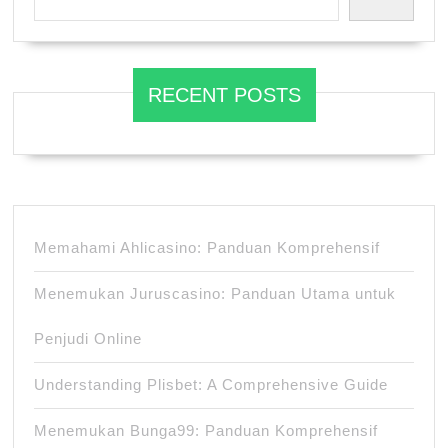
RECENT POSTS
Memahami Ahlicasino: Panduan Komprehensif
Menemukan Juruscasino: Panduan Utama untuk
Penjudi Online
Understanding Plisbet: A Comprehensive Guide
Menemukan Bunga99: Panduan Komprehensif