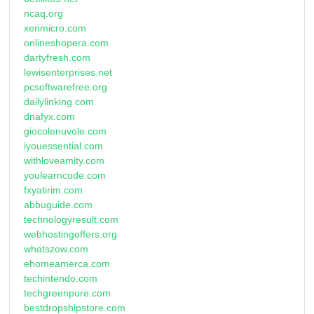
ncaq.org
xenmicro.com
onlineshopera.com
dartyfresh.com
lewisenterprises.net
pcsoftwarefree.org
dailylinking.com
dnafyx.com
giocolenuvole.com
iyouessential.com
withloveamity.com
youlearncode.com
fxyatirim.com
abbuguide.com
technologyresult.com
webhostingoffers.org
whatszow.com
ehomeamerca.com
techintendo.com
techgreenpure.com
bestdropshipstore.com