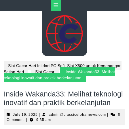
Skip
Open
to
content
Button
Slot Gacor Hari Ini dari PG Soft, Slot X500 untuk Kemenangan
Setiap Hari
Slot Gacor
Inside Wakanda33: Melihat
teknologi inovatif dan praktik berkelanjutan
Inside Wakanda33: Melihat teknologi
inovatif dan praktik berkelanjutan
July
admin@clas
July 19, 2025
|
admin@classicglobalnews.com
|
0
19,
Comment
|
9:35 am
2025