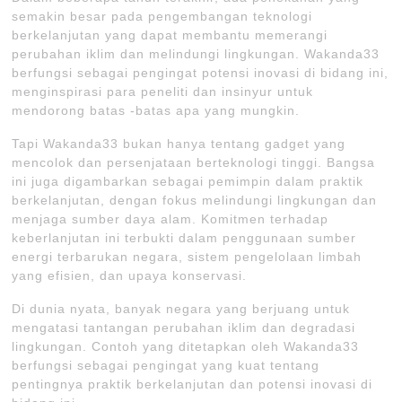
semakin besar pada pengembangan teknologi
berkelanjutan yang dapat membantu memerangi
perubahan iklim dan melindungi lingkungan. Wakanda33
berfungsi sebagai pengingat potensi inovasi di bidang ini,
menginspirasi para peneliti dan insinyur untuk
mendorong batas -batas apa yang mungkin.
Tapi Wakanda33 bukan hanya tentang gadget yang
mencolok dan persenjataan berteknologi tinggi. Bangsa
ini juga digambarkan sebagai pemimpin dalam praktik
berkelanjutan, dengan fokus melindungi lingkungan dan
menjaga sumber daya alam. Komitmen terhadap
keberlanjutan ini terbukti dalam penggunaan sumber
energi terbarukan negara, sistem pengelolaan limbah
yang efisien, dan upaya konservasi.
Di dunia nyata, banyak negara yang berjuang untuk
mengatasi tantangan perubahan iklim dan degradasi
lingkungan. Contoh yang ditetapkan oleh Wakanda33
berfungsi sebagai pengingat yang kuat tentang
pentingnya praktik berkelanjutan dan potensi inovasi di