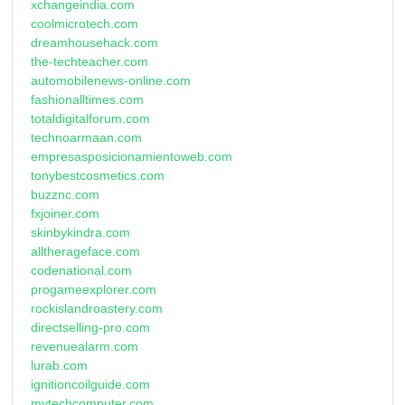
xchangeindia.com
coolmicrotech.com
dreamhousehack.com
the-techteacher.com
automobilenews-online.com
fashionalltimes.com
totaldigitalforum.com
technoarmaan.com
empresasposicionamientoweb.com
tonybestcosmetics.com
buzznc.com
fxjoiner.com
skinbykindra.com
alltherageface.com
codenational.com
progameexplorer.com
rockislandroastery.com
directselling-pro.com
revenuealarm.com
lurab.com
ignitioncoilguide.com
mytechcomputer.com