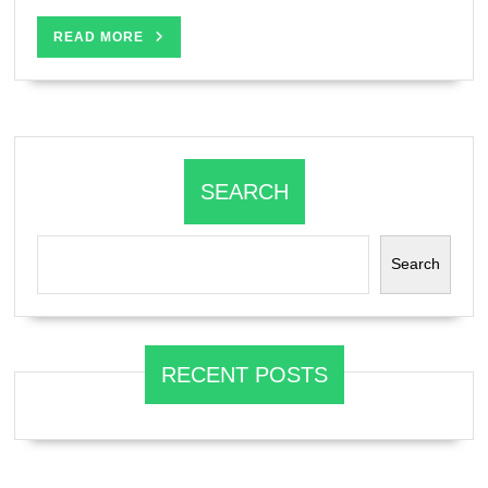
Tanpa
Akhir
READ
READ MORE
MORE
SEARCH
Search
RECENT POSTS