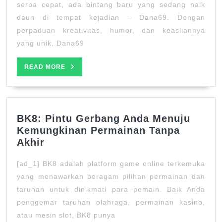
yang
serba cepat, ada bintang baru yang sedang naik
Meningkat
daun di tempat kejadian – Dana69. Dengan
di
perpaduan kreativitas, humor, dan keasliannya
Dunia
yang unik, Dana69
Pembuatan
Konten
READ
READ MORE
Online
MORE
BK8: Pintu Gerbang Anda Menuju
Kemungkinan Permainan Tanpa
BK8:
Akhir
Pintu
[ad_1] BK8 adalah platform game online terkemuka
Gerbang
Anda
yang menawarkan beragam pilihan permainan dan
Menuju
taruhan untuk dinikmati para pemain. Baik Anda
Kemungkinan
penggemar taruhan olahraga, permainan kasino,
Permainan
atau mesin slot, BK8 punya