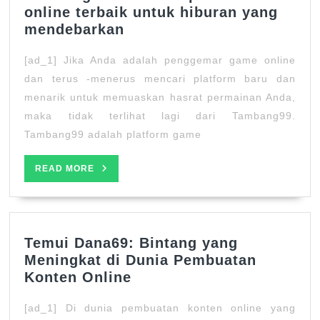
online terbaik untuk hiburan yang
Tambang99:
mendebarkan
Platform
[ad_1] Jika Anda adalah penggemar game online
permainan
online
dan terus -menerus mencari platform baru dan
terbaik
menarik untuk memuaskan hasrat permainan Anda,
untuk
maka tidak terlihat lagi dari Tambang99.
hiburan
Tambang99 adalah platform game
yang
mendebarkan
READ
READ MORE
MORE
Temui Dana69: Bintang yang
Meningkat di Dunia Pembuatan
Temui
Konten Online
Dana69:
[ad_1] Di dunia pembuatan konten online yang
Bintang