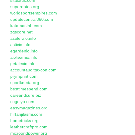
sitalotus.com
supernotes.org
worldsportsempires.com
updatecentral360.com
katamastah.com
zqscore.net
aseleraio.info
asticio.info
egardenio.info
arxteamio.info
getalexio.info
accountaudittaxcon.com
prymprint.com
sportkeeda.org
besttimespend.com
careandcure.biz
cogniyo.com
easymagazines.org
hirfanjilasmi.com
hometricks.org
leathercraftpro.com
microgridpower.org