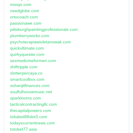
mixiqo.com
needglobe.com
ortocoach.com
passionawe.com
pittsburghpaintingprofessionals.com
plumberryworks.com
psychoterapiawioletanowak.com
quickultimate.com
quirkyquester.com
sexmedicineformen.com
shiftripple.com
slotterpercaya.co
smartcoolbox.com
sohanjitfinances.com
soulfulhousemusic.net
sparklooms.com
tacticalcontractingllc.com
thecapitalpowers.com
tobabet88slot3.com
todayscurrentnews.com
totobet77.asia