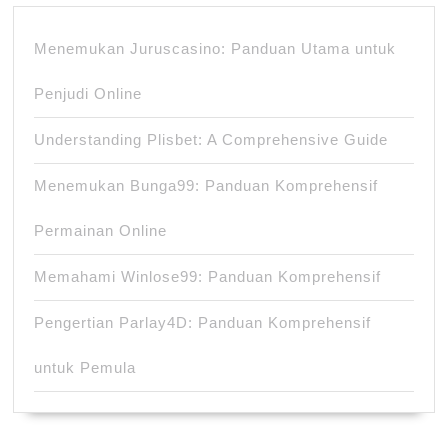
Menemukan Juruscasino: Panduan Utama untuk
Penjudi Online
Understanding Plisbet: A Comprehensive Guide
Menemukan Bunga99: Panduan Komprehensif
Permainan Online
Memahami Winlose99: Panduan Komprehensif
Pengertian Parlay4D: Panduan Komprehensif
untuk Pemula