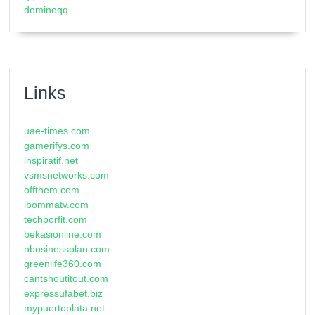
dominoqq
Links
uae-times.com
gamerifys.com
inspiratif.net
vsmsnetworks.com
offthem.com
ibommatv.com
techporfit.com
bekasionline.com
nbusinessplan.com
greenlife360.com
cantshoutitout.com
expressufabet.biz
mypuertoplata.net