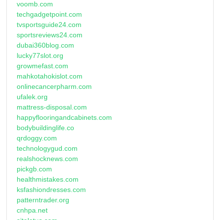
voomb.com
techgadgetpoint.com
tvsportsguide24.com
sportsreviews24.com
dubai360blog.com
lucky77slot.org
growmefast.com
mahkotahokislot.com
onlinecancerpharm.com
ufalek.org
mattress-disposal.com
happyflooringandcabinets.com
bodybuildinglife.co
qrdoggy.com
technologygud.com
realshocknews.com
pickgb.com
healthmistakes.com
ksfashiondresses.com
patterntrader.org
cnhpa.net