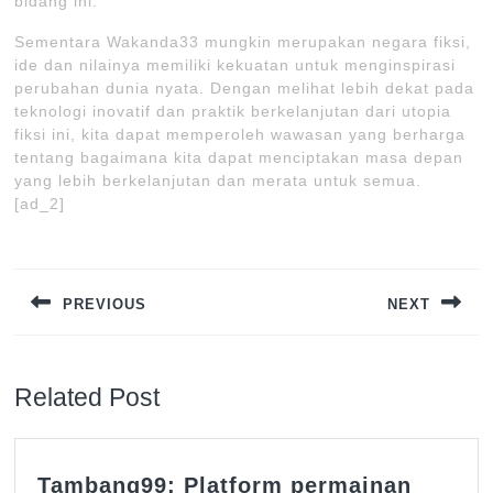
bidang ini.
Sementara Wakanda33 mungkin merupakan negara fiksi,
ide dan nilainya memiliki kekuatan untuk menginspirasi
perubahan dunia nyata. Dengan melihat lebih dekat pada
teknologi inovatif dan praktik berkelanjutan dari utopia
fiksi ini, kita dapat memperoleh wawasan yang berharga
tentang bagaimana kita dapat menciptakan masa depan
yang lebih berkelanjutan dan merata untuk semua.
[ad_2]
Post
navigation
PREVIOUS
NEXT
Previous
Next
post:
post:
Related Post
Tambang99: Platform permainan