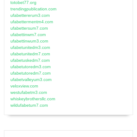
totobet77.org
trendingpublication.com
ufabettererum3.com
ufabettermentm4.com
ufabettersum7.com
ufabettinwm7.com
ufabettinwum3.com
ufabetunitedm3.com
ufabetunitedm7.com
ufabetuskedm7.com
ufabetutoredm3.com
ufabetutoredm7.com
ufabetvalleyum3.com
veloxview.com
westufabetm3.com
whiskeybrothersllc.com
wildufabetum7.com