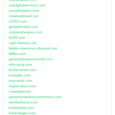
usadigitalservices.com
socialhoppers.com
creativedream.net
n2315.com
getwebonline.com
onlyfansheaven.com
lky08.com
ralph-fiennes.net
fielder-maximum-discount.net
fitfllex.com
genesisbusinesscredit.com
inforuang.com
kindsmarket.com
luvelylife.com
macramb.com
mypet-diary.com
oxweekly.com
panamacitydeckcontractors.com
westfashions.com
toolshandy.com
travelstager.com