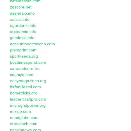
katamastah.com
zqscore.net
aseleraio.info
asticio.info
egardenio.info
arxteamio.info
getalexio.info
accountaudittaxcon.com
prymprint.com
sportkeeda.org
besttimespend.com
careandcure.biz
cogniyo.com
easymagazines.org
hirfanjilasmi.com
hometricks.org
leathercraftpro.com
microgridpower.org
mixiqo.com
needglobe.com
ortocoach.com
passionawe.com