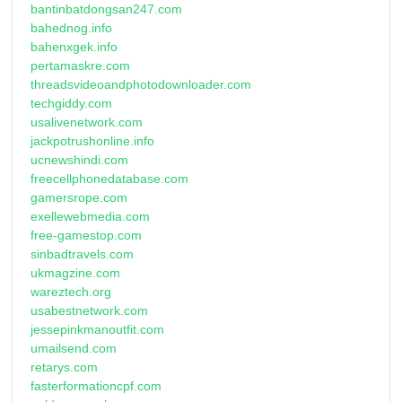
bantinbatdongsan247.com
bahednog.info
bahenxgek.info
pertamaskre.com
threadsvideoandphotodownloader.com
techgiddy.com
usalivenetwork.com
jackpotrushonline.info
ucnewshindi.com
freecellphonedatabase.com
gamersrope.com
exellewebmedia.com
free-gamestop.com
sinbadtravels.com
ukmagzine.com
wareztech.org
usabestnetwork.com
jessepinkmanoutfit.com
umailsend.com
retarys.com
fasterformationcpf.com