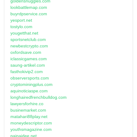
goldensnuggles.com
lookbattlemap.com
buyrdpservice.com
yesport.net
tostylo.com
yougetthat.net
sportsnetclub.com
newbestcrypto.com
oxfordsave.com
iclassicgames.com
saung-artikel.com
fasthokivip2.com
observersports.com
cryptominingplus.com
aquinoticiaspe.com
longhairedfrenchbulldog.com
lawyersforhire.co
businemarket.com
matahari88play.net
moneydescriptor.com
youthsmagazine.com
painaidee.net