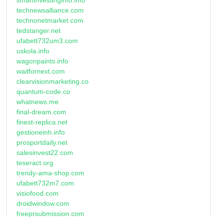
technewsalliance.com
technonetmarket.com
tedstanger.net
ufabett732um3.com
uskola.info
wagonpaints.info
waitfornext.com
clearvisionmarketing.co
quantum-code.co
whatnews.me
final-dream.com
finest-replica.net
gestioneinh.info
prosportdaily.net
salesinvest22.com
teseract.org
trendy-ama-shop.com
ufabett732m7.com
visiofood.com
droidwindow.com
freeprsubmission.com