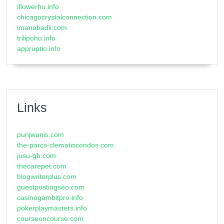
iflowerhu.info
chicagocrystalconnection.com
imanabadii.com
trilipohu.info
appruptio.info
Links
punjwanis.com
the-parcs-clematiscondos.com
jusu-gb.com
thecarepet.com
blogwriterplus.com
guestpostingseo.com
casinogambitpro.info
pokerplaymasters.info
courseoncourse.com