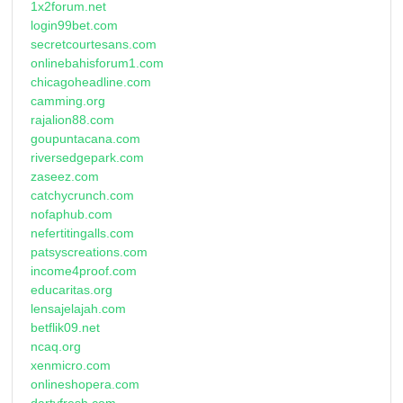
1x2forum.net
login99bet.com
secretcourtesans.com
onlinebahisforum1.com
chicagoheadline.com
camming.org
rajalion88.com
goupuntacana.com
riversedgepark.com
zaseez.com
catchycrunch.com
nofaphub.com
nefertitingalls.com
patsyscreations.com
income4proof.com
educaritas.org
lensajelajah.com
betflik09.net
ncaq.org
xenmicro.com
onlineshopera.com
dartyfresh.com