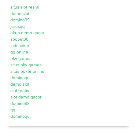
situs slot resmi
demo slot
domino99
jurusqq
akun demo gacor
sbobet88
judi poker
qq online
pkv games
situs pkv games
situs poker online
dominoqq
demo slot
slot gratis
slot demo gacor
domino99
qq
dominoqq