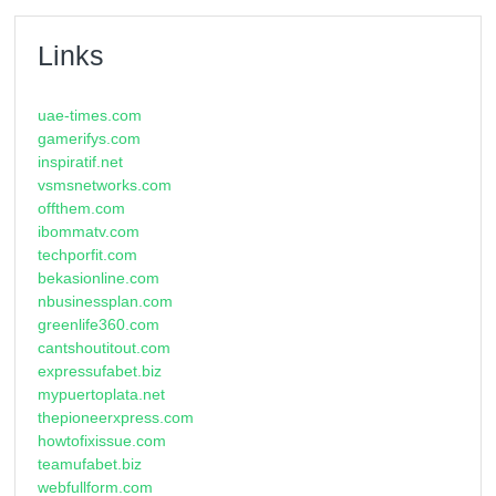
Links
uae-times.com
gamerifys.com
inspiratif.net
vsmsnetworks.com
offthem.com
ibommatv.com
techporfit.com
bekasionline.com
nbusinessplan.com
greenlife360.com
cantshoutitout.com
expressufabet.biz
mypuertoplata.net
thepioneerxpress.com
howtofixissue.com
teamufabet.biz
webfullform.com