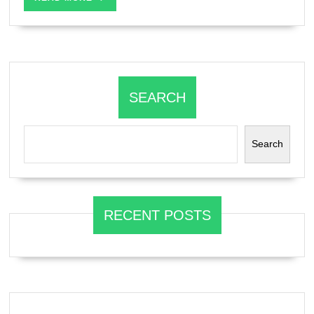
Jantung
MORE
SEARCH
Search
RECENT POSTS