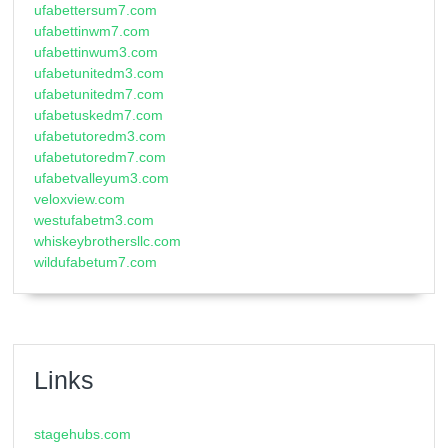
ufabettersum7.com
ufabettinwm7.com
ufabettinwum3.com
ufabetunitedm3.com
ufabetunitedm7.com
ufabetuskedm7.com
ufabetutoredm3.com
ufabetutoredm7.com
ufabetvalleyum3.com
veloxview.com
westufabetm3.com
whiskeybrothersllc.com
wildufabetum7.com
Links
stagehubs.com