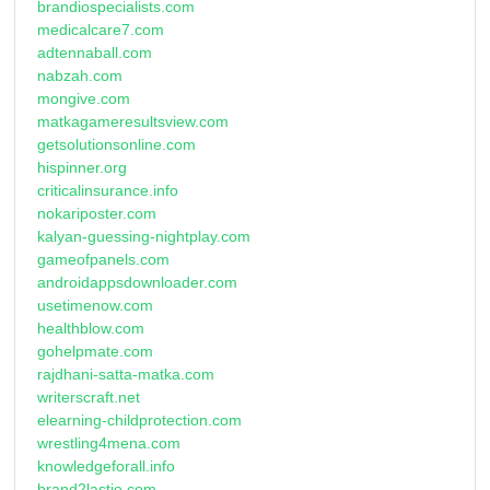
brandiospecialists.com
medicalcare7.com
adtennaball.com
nabzah.com
mongive.com
matkagameresultsview.com
getsolutionsonline.com
hispinner.org
criticalinsurance.info
nokariposter.com
kalyan-guessing-nightplay.com
gameofpanels.com
androidappsdownloader.com
usetimenow.com
healthblow.com
gohelpmate.com
rajdhani-satta-matka.com
writerscraft.net
elearning-childprotection.com
wrestling4mena.com
knowledgeforall.info
brand2lastio.com