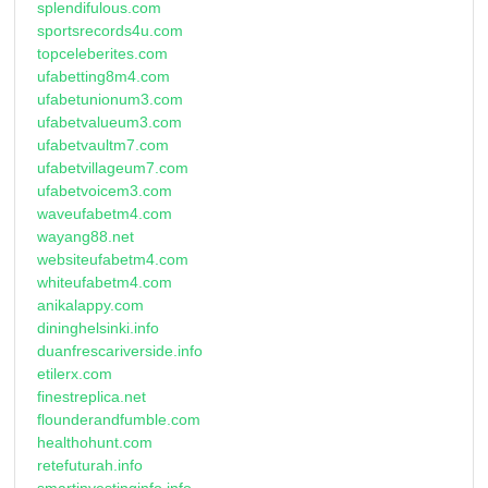
splendifulous.com
sportsrecords4u.com
topceleberites.com
ufabetting8m4.com
ufabetunionum3.com
ufabetvalueum3.com
ufabetvaultm7.com
ufabetvillageum7.com
ufabetvoicem3.com
waveufabetm4.com
wayang88.net
websiteufabetm4.com
whiteufabetm4.com
anikalappy.com
dininghelsinki.info
duanfrescariverside.info
etilerx.com
finestreplica.net
flounderandfumble.com
healthohunt.com
retefuturah.info
smartinvestinginfo.info