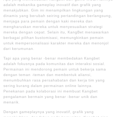
adalah mekanika gameplay inovatif dan grafik yang
menakjubkan. Gim ini menampilkan lingkungan yang
dinamis yang berubah seiring pertandingan berlangsung,
menjaga para pemain dengan kaki mereka dan
mengharuskan mereka untuk menyesuaikan strategi
mereka dengan cepat. Selain itu, KangBet menawarkan
berbagai pilihan kustomisasi, memungkinkan pemain
untuk mempersonalisasi karakter mereka dan menonjol
dari kerumunan.
Tapi apa yang benar -benar membedakan Kangbet
adalah fokusnya pada komunitas dan interaksi sosial.
Permainan ini mendorong pemain untuk bekerja sama
dengan teman -teman dan membentuk aliansi,
menumbuhkan rasa persahabatan dan kerja tim yang
sering kurang dalam permainan online lainnya.
Penekanan pada kolaborasi ini membuat Kangbet
pengalaman bermain yang benar -benar unik dan
menarik.
Dengan gameplaynya yang inovatif, grafik yang