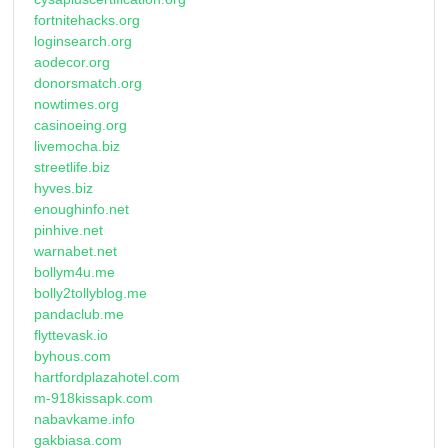
fortnitehacks.org
loginsearch.org
aodecor.org
donorsmatch.org
nowtimes.org
casinoeing.org
livemocha.biz
streetlife.biz
hyves.biz
enoughinfo.net
pinhive.net
warnabet.net
bollym4u.me
bolly2tollyblog.me
pandaclub.me
flyttevask.io
byhous.com
hartfordplazahotel.com
m-918kissapk.com
nabavkame.info
gakbiasa.com