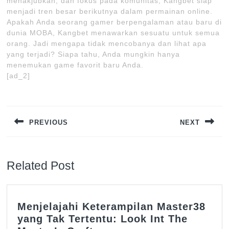
menakjubkan, dan fokus pada komunitas, Kangbet siap
menjadi tren besar berikutnya dalam permainan online.
Apakah Anda seorang gamer berpengalaman atau baru di
dunia MOBA, Kangbet menawarkan sesuatu untuk semua
orang. Jadi mengapa tidak mencobanya dan lihat apa
yang terjadi? Siapa tahu, Anda mungkin hanya
menemukan game favorit baru Anda.
[ad_2]
Post
navigation
PREVIOUS
NEXT
Previous
Next
post:
post:
Related Post
Menjelajahi Keterampilan Master38
yang Tak Tertentu: Look Int The