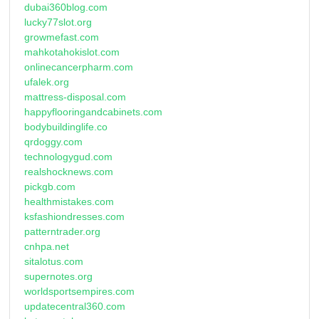
dubai360blog.com
lucky77slot.org
growmefast.com
mahkotahokislot.com
onlinecancerpharm.com
ufalek.org
mattress-disposal.com
happyflooringandcabinets.com
bodybuildinglife.co
qrdoggy.com
technologygud.com
realshocknews.com
pickgb.com
healthmistakes.com
ksfashiondresses.com
patterntrader.org
cnhpa.net
sitalotus.com
supernotes.org
worldsportsempires.com
updatecentral360.com