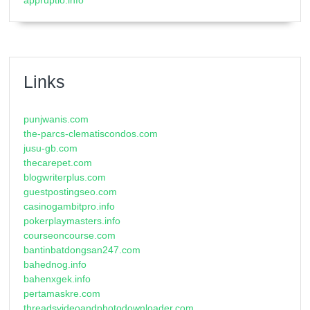
Links
punjwanis.com
the-parcs-clematiscondos.com
jusu-gb.com
thecarepet.com
blogwriterplus.com
guestpostingseo.com
casinogambitpro.info
pokerplaymasters.info
courseoncourse.com
bantinbatdongsan247.com
bahednog.info
bahenxgek.info
pertamaskre.com
threadsvideoandphotodownloader.com