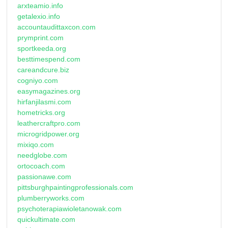
arxteamio.info
getalexio.info
accountaudittaxcon.com
prymprint.com
sportkeeda.org
besttimespend.com
careandcure.biz
cogniyo.com
easymagazines.org
hirfanjilasmi.com
hometricks.org
leathercraftpro.com
microgridpower.org
mixiqo.com
needglobe.com
ortocoach.com
passionawe.com
pittsburghpaintingprofessionals.com
plumberryworks.com
psychoterapiawioletanowak.com
quickultimate.com