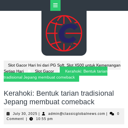
Skip
Open
to
content
Button
Slot Gacor Hari Ini dari PG Soft, Slot X500 untuk Kemenangan
Setiap Hari
Slot Gacor
Kerahoki: Bentuk tarian
tradisional Jepang membuat comeback
Kerahoki: Bentuk tarian tradisional
Jepang membuat comeback
July
admin@clas
July 30, 2025
|
admin@classicglobalnews.com
|
0
30,
Comment
|
10:55 pm
2025