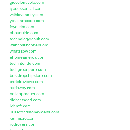
giocolenuvole.com
iyouessential.com
withloveamity.com
youlearncode.com
fxyatirim.com
abbuguide.com
technologyresult.com
webhostingoffers.org
whatszow.com
ehomeamerca.com
techintendo.com
techgreenpure.com
bestdropshipstore.com
cartelreviews.com
surfsway.com
nailartproduct.com
digitactseed.com
lvlcraft.com
90secondmoneyloans.com
xenmicro.com
rodrovers.com