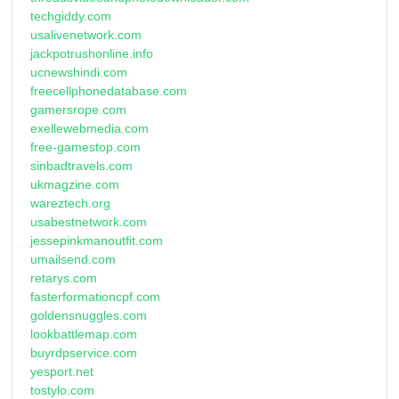
techgiddy.com
usalivenetwork.com
jackpotrushonline.info
ucnewshindi.com
freecellphonedatabase.com
gamersrope.com
exellewebmedia.com
free-gamestop.com
sinbadtravels.com
ukmagzine.com
wareztech.org
usabestnetwork.com
jessepinkmanoutfit.com
umailsend.com
retarys.com
fasterformationcpf.com
goldensnuggles.com
lookbattlemap.com
buyrdpservice.com
yesport.net
tostylo.com