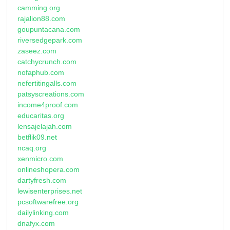
camming.org
rajalion88.com
goupuntacana.com
riversedgepark.com
zaseez.com
catchycrunch.com
nofaphub.com
nefertitingalls.com
patsyscreations.com
income4proof.com
educaritas.org
lensajelajah.com
betflik09.net
ncaq.org
xenmicro.com
onlineshopera.com
dartyfresh.com
lewisenterprises.net
pcsoftwarefree.org
dailylinking.com
dnafyx.com