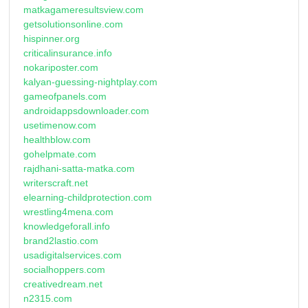
matkagameresultsview.com
getsolutionsonline.com
hispinner.org
criticalinsurance.info
nokariposter.com
kalyan-guessing-nightplay.com
gameofpanels.com
androidappsdownloader.com
usetimenow.com
healthblow.com
gohelpmate.com
rajdhani-satta-matka.com
writerscraft.net
elearning-childprotection.com
wrestling4mena.com
knowledgeforall.info
brand2lastio.com
usadigitalservices.com
socialhoppers.com
creativedream.net
n2315.com