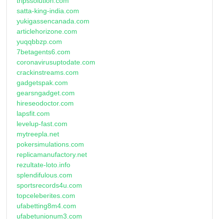
tripssolution.com
satta-king-india.com
yukigassencanada.com
articlehorizone.com
yuqqbbzp.com
7betagents6.com
coronavirusuptodate.com
crackinstreams.com
gadgetspak.com
gearsngadget.com
hireseodoctor.com
lapsfit.com
levelup-fast.com
mytreepla.net
pokersimulations.com
replicamanufactory.net
rezultate-loto.info
splendifulous.com
sportsrecords4u.com
topceleberites.com
ufabetting8m4.com
ufabetunionum3.com