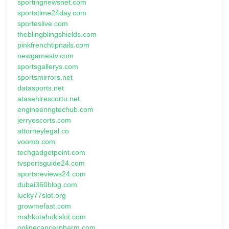
sportingnewsnet.com
sportstime24day.com
sporteslive.com
theblingblingshields.com
pinkfrenchtipnails.com
newgamestv.com
sportsgallerys.com
sportsmirrors.net
datasports.net
atasehirescortu.net
engineeringtechub.com
jerryescorts.com
attorneylegal.co
voomb.com
techgadgetpoint.com
tvsportsguide24.com
sportsreviews24.com
dubai360blog.com
lucky77slot.org
growmefast.com
mahkotahokislot.com
onlinecancerpharm.com