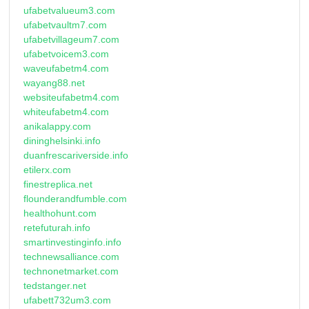
ufabetvalueum3.com
ufabetvaultm7.com
ufabetvillageum7.com
ufabetvoicem3.com
waveufabetm4.com
wayang88.net
websiteufabetm4.com
whiteufabetm4.com
anikalappy.com
dininghelsinki.info
duanfrescariverside.info
etilerx.com
finestreplica.net
flounderandfumble.com
healthohunt.com
retefuturah.info
smartinvestinginfo.info
technewsalliance.com
technonetmarket.com
tedstanger.net
ufabett732um3.com