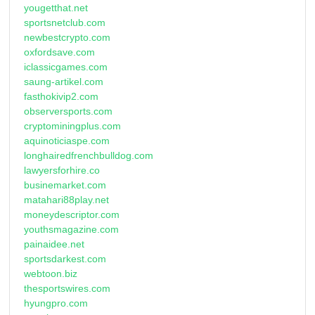
yougetthat.net
sportsnetclub.com
newbestcrypto.com
oxfordsave.com
iclassicgames.com
saung-artikel.com
fasthokivip2.com
observersports.com
cryptominingplus.com
aquinoticiaspe.com
longhairedfrenchbulldog.com
lawyersforhire.co
businemarket.com
matahari88play.net
moneydescriptor.com
youthsmagazine.com
painaidee.net
sportsdarkest.com
webtoon.biz
thesportswires.com
hyungpro.com