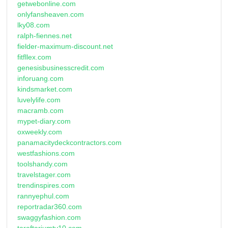
getwebonline.com
onlyfansheaven.com
lky08.com
ralph-fiennes.net
fielder-maximum-discount.net
fitfllex.com
genesisbusinesscredit.com
inforuang.com
kindsmarket.com
luvelylife.com
macramb.com
mypet-diary.com
oxweekly.com
panamacitydeckcontractors.com
westfashions.com
toolshandy.com
travelstager.com
trendinspires.com
rannyephul.com
reportradar360.com
swaggyfashion.com
taraftariumtv10.com