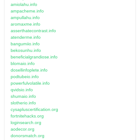
amiolahu.info
ampacheme.info
ampullahu.info
aromaxme.info
asserthatecontrast.info
atenderme.info
bangumiio.info
bekosunhu.info
beneficialgrandiose.info
blomaio.info
dosellinfoplete.info
podtubeio.info
powerfulvolatile.info
qvidsio.info
shumaio.info
slotherio.info
cysapluscertification.org
fortnitehacks.org
loginsearch.org
aodecor.org
donorsmatch.org