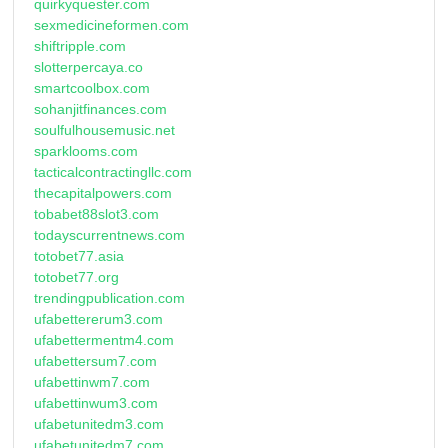
quirkyquester.com
sexmedicineformen.com
shiftripple.com
slotterpercaya.co
smartcoolbox.com
sohanjitfinances.com
soulfulhousemusic.net
sparklooms.com
tacticalcontractingllc.com
thecapitalpowers.com
tobabet88slot3.com
todayscurrentnews.com
totobet77.asia
totobet77.org
trendingpublication.com
ufabettererum3.com
ufabettermentm4.com
ufabettersum7.com
ufabettinwm7.com
ufabettinwum3.com
ufabetunitedm3.com
ufabetunitedm7.com