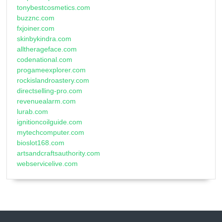
tonybestcosmetics.com
buzznc.com
fxjoiner.com
skinbykindra.com
alltherageface.com
codenational.com
progameexplorer.com
rockislandroastery.com
directselling-pro.com
revenuealarm.com
lurab.com
ignitioncoilguide.com
mytechcomputer.com
bioslot168.com
artsandcraftsauthority.com
webservicelive.com