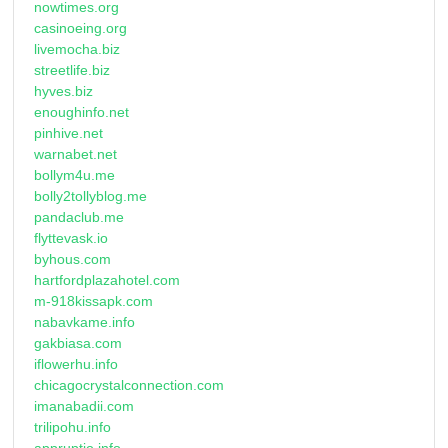
nowtimes.org
casinoeing.org
livemocha.biz
streetlife.biz
hyves.biz
enoughinfo.net
pinhive.net
warnabet.net
bollym4u.me
bolly2tollyblog.me
pandaclub.me
flyttevask.io
byhous.com
hartfordplazahotel.com
m-918kissapk.com
nabavkame.info
gakbiasa.com
iflowerhu.info
chicagocrystalconnection.com
imanabadii.com
trilipohu.info
appruptio.info