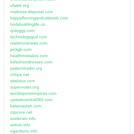
ufalek.org
mattress-disposal.com
happyflooringandcabinets.com
bodybuildinglife.co
qrdoggy.com
technologygud.com
realshocknews.com
pickgb.com
healthmistakes.com
ksfashiondresses.com
patterntrader.org
cnhpa.net
sitalotus.com
supernotes.org
worldsportsempires.com
updatecentral360.com
katamastah.com
zqscore.net
aseleraio.info
asticio.info
egardenio.info