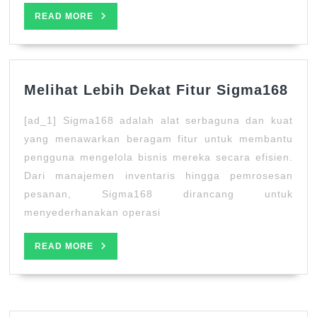
READ
READ MORE
MORE
Mel
Melihat Lebih Dekat Fitur Sigma168
Leb
[ad_1] Sigma168 adalah alat serbaguna dan kuat
Dek
Fitu
yang menawarkan beragam fitur untuk membantu
Sig
pengguna mengelola bisnis mereka secara efisien.
Dari manajemen inventaris hingga pemrosesan
pesanan, Sigma168 dirancang untuk
menyederhanakan operasi
READ
READ MORE
MORE