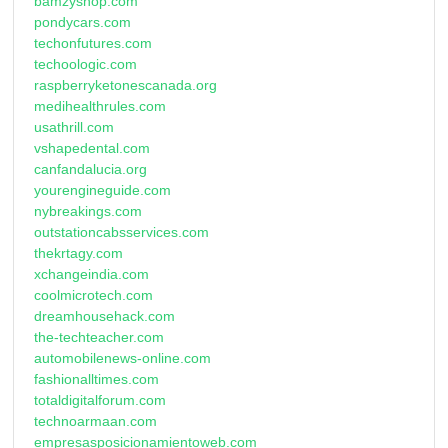
bamzyshop.com
pondycars.com
techonfutures.com
techoologic.com
raspberryketonescanada.org
medihealthrules.com
usathrill.com
vshapedental.com
canfandalucia.org
yourengineguide.com
nybreakings.com
outstationcabsservices.com
thekrtagy.com
xchangeindia.com
coolmicrotech.com
dreamhousehack.com
the-techteacher.com
automobilenews-online.com
fashionalltimes.com
totaldigitalforum.com
technoarmaan.com
empresasposicionamientoweb.com