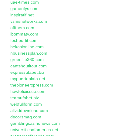
uae-times.com
gamerifys.com
inspiratif.net
vsmsnetworks.com
offthem.com
ibommatv.com
techporfit.com
bekasionline.com
nbusinessplan.com
greenlife360.com
cantshoutitout.com
expressufabet.biz
mypuertoplata.net
thepioneerxpress.com
howtofixissue.com
teamufabet.biz
webfullform.com
allviddownload.com
decorsmag.com
gamblingcasinonews.com
universitiesofamerica.net
progameofbrands.com