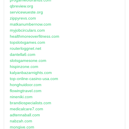
qbreview.org
servicewueste.org
zippyrevs.com
matkanumbernow.com
myjobcirculars.com
healthmoreoverfitness.com
topslotxgames.com
routerloggnet.net
dantella6.com
slotsgamesone.com
hispinzone.com
kalyanbazarnights.com
top-online-casino-usa.com
honghuidoor.com
flowingtravel.com
nineniki.com
brandiospecialists.com
medicalcare7.com
adtennaball.com
nabzah.com
mongive.com