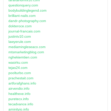
questionquery.com
bodybuildinglegend.com
brilliant-nails.com
dandr-photography.com
dokteroce.com
journal-francais.com
justintv10.com
lawyerule.com
mediamingleseaco.com
mtsmarketingblog.com
nghekiemtien.com
wasirku.com
tejas24.com
poolturbo.com
prachestait.com
artforafghans.info
airvendio.info
healthexe.info
puretecx.info
tecadvance.info
aminityio.info