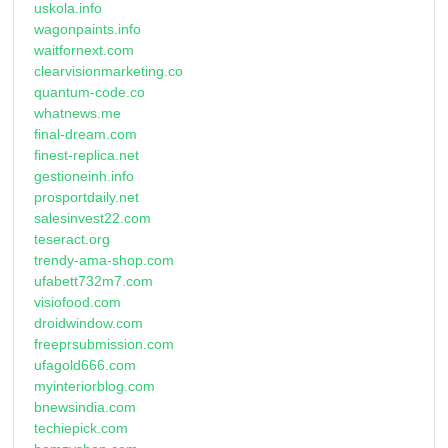
uskola.info
wagonpaints.info
waitfornext.com
clearvisionmarketing.co
quantum-code.co
whatnews.me
final-dream.com
finest-replica.net
gestioneinh.info
prosportdaily.net
salesinvest22.com
teseract.org
trendy-ama-shop.com
ufabett732m7.com
visiofood.com
droidwindow.com
freeprsubmission.com
ufagold666.com
myinteriorblog.com
bnewsindia.com
techiepick.com