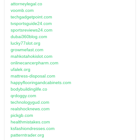
attorneylegal.co
voomb.com
techgadgetpoint.com
tvsportsguide24.com
sportsreviews24.com
dubai360blog.com
lucky77slot.org
growmefast.com
mahkotahokislot.com
onlinecancerpharm.com
ufalek.org
mattress-disposal.com
happyflooringandcabinets.com
bodybuildinglife.co
qrdoggy.com
technologygud.com
realshocknews.com
pickgb.com
healthmistakes.com
ksfashiondresses.com
patterntrader.org