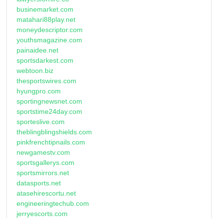
businemarket.com
matahari88play.net
moneydescriptor.com
youthsmagazine.com
painaidee.net
sportsdarkest.com
webtoon.biz
thesportswires.com
hyungpro.com
sportingnewsnet.com
sportstime24day.com
sporteslive.com
theblingblingshields.com
pinkfrenchtipnails.com
newgamestv.com
sportsgallerys.com
sportsmirrors.net
datasports.net
atasehirescortu.net
engineeringtechub.com
jerryescorts.com