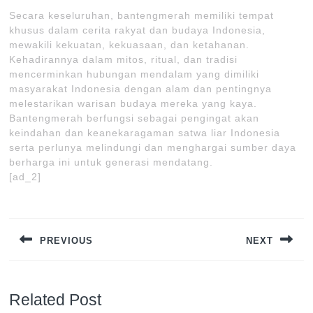
Secara keseluruhan, bantengmerah memiliki tempat
khusus dalam cerita rakyat dan budaya Indonesia,
mewakili kekuatan, kekuasaan, dan ketahanan.
Kehadirannya dalam mitos, ritual, dan tradisi
mencerminkan hubungan mendalam yang dimiliki
masyarakat Indonesia dengan alam dan pentingnya
melestarikan warisan budaya mereka yang kaya.
Bantengmerah berfungsi sebagai pengingat akan
keindahan dan keanekaragaman satwa liar Indonesia
serta perlunya melindungi dan menghargai sumber daya
berharga ini untuk generasi mendatang.
[ad_2]
Post
navigation
PREVIOUS
NEXT
Previous
Next
post:
post:
Related Post