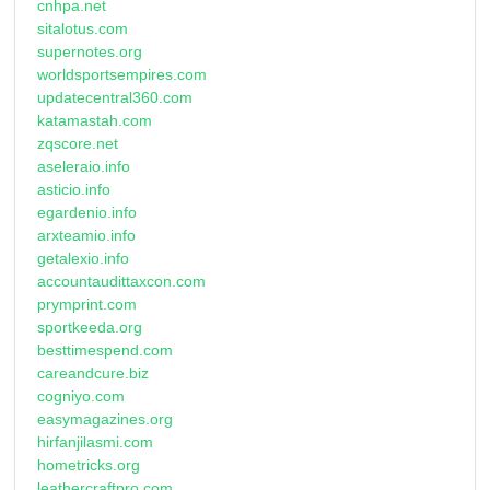
cnhpa.net
sitalotus.com
supernotes.org
worldsportsempires.com
updatecentral360.com
katamastah.com
zqscore.net
aseleraio.info
asticio.info
egardenio.info
arxteamio.info
getalexio.info
accountaudittaxcon.com
prymprint.com
sportkeeda.org
besttimespend.com
careandcure.biz
cogniyo.com
easymagazines.org
hirfanjilasmi.com
hometricks.org
leathercraftpro.com