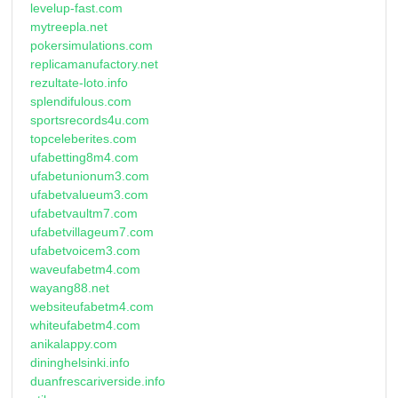
levelup-fast.com
mytreepla.net
pokersimulations.com
replicamanufactory.net
rezultate-loto.info
splendifulous.com
sportsrecords4u.com
topceleberites.com
ufabetting8m4.com
ufabetunionum3.com
ufabetvalueum3.com
ufabetvaultm7.com
ufabetvillageum7.com
ufabetvoicem3.com
waveufabetm4.com
wayang88.net
websiteufabetm4.com
whiteufabetm4.com
anikalappy.com
dininghelsinki.info
duanfrescariverside.info