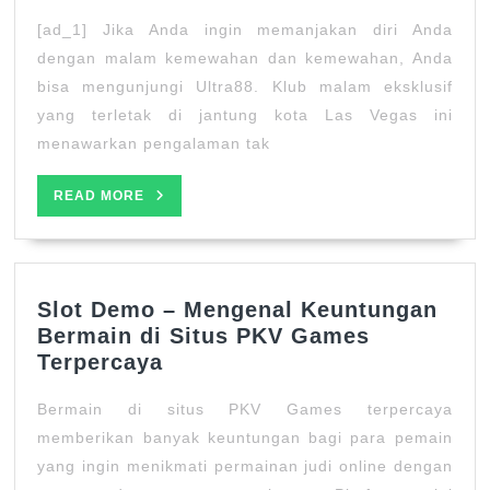
Kemewahan:
[ad_1] Jika Anda ingin memanjakan diri Anda
Pengalaman
Ultra88
dengan malam kemewahan dan kemewahan, Anda
bisa mengunjungi Ultra88. Klub malam eksklusif
yang terletak di jantung kota Las Vegas ini
menawarkan pengalaman tak
READ
READ MORE
MORE
Slot Demo – Mengenal Keuntungan
Bermain di Situs PKV Games
Slot
Terpercaya
Demo
Bermain di situs PKV Games terpercaya
–
Mengenal
memberikan banyak keuntungan bagi para pemain
Keuntungan
yang ingin menikmati permainan judi online dengan