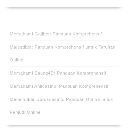
Memahami Gajibet: Panduan Komprehensif
Majestibet: Panduan Komprehensif untuk Taruhan
Online
Memahami Saung4D: Panduan Komprehensif
Memahami Ahlicasino: Panduan Komprehensif
Menemukan Juruscasino: Panduan Utama untuk
Penjudi Online