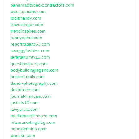
panamacitydeckcontractors.com
westfashions.com
toolshandy.com
travelstager.com
trendinspires.com
rannyephul.com
reportradar360.com
swaggyfashion.com
taraftariumtv10.com
questionquery.com
bodybuildinglegend.com
brilliant-nails.com
dandr-photography.com
dokteroce.com
journal-francais.com
justintv10.com
lawyerule.com
mediamingleseaco.com
mtsmarketingblog.com
nghekiemtien.com
wasirku.com