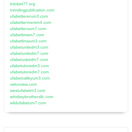
totobet77.org
trendingpublication.com
ufabettererum3.com
ufabettermentm4.com
ufabettersum7.com
ufabettinwm7.com
ufabettinwum3.com
ufabetunitedm3.com
ufabetunitedm7.com
ufabetuskedm7.com
ufabetutoredm3.com
ufabetutoredm7.com
ufabetvalleyum3.com
veloxview.com
westufabetm3.com
whiskeybrothersllc.com
wildufabetum7.com