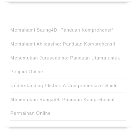
Memahami Saung4D: Panduan Komprehensif
Memahami Ahlicasino: Panduan Komprehensif
Menemukan Juruscasino: Panduan Utama untuk
Penjudi Online
Understanding Plisbet: A Comprehensive Guide
Menemukan Bunga99: Panduan Komprehensif
Permainan Online