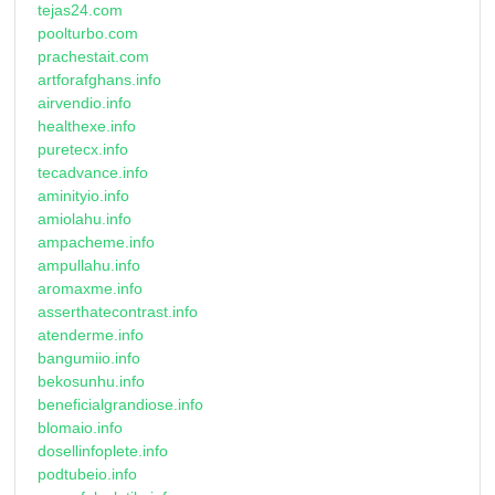
tejas24.com
poolturbo.com
prachestait.com
artforafghans.info
airvendio.info
healthexe.info
puretecx.info
tecadvance.info
aminityio.info
amiolahu.info
ampacheme.info
ampullahu.info
aromaxme.info
asserthatecontrast.info
atenderme.info
bangumiio.info
bekosunhu.info
beneficialgrandiose.info
blomaio.info
dosellinfoplete.info
podtubeio.info