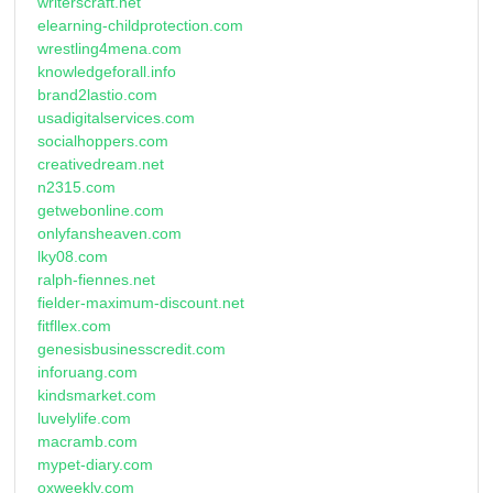
writerscraft.net
elearning-childprotection.com
wrestling4mena.com
knowledgeforall.info
brand2lastio.com
usadigitalservices.com
socialhoppers.com
creativedream.net
n2315.com
getwebonline.com
onlyfansheaven.com
lky08.com
ralph-fiennes.net
fielder-maximum-discount.net
fitfllex.com
genesisbusinesscredit.com
inforuang.com
kindsmarket.com
luvelylife.com
macramb.com
mypet-diary.com
oxweekly.com