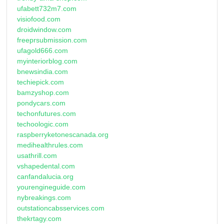
ufabett732m7.com
visiofood.com
droidwindow.com
freeprsubmission.com
ufagold666.com
myinteriorblog.com
bnewsindia.com
techiepick.com
bamzyshop.com
pondycars.com
techonfutures.com
techoologic.com
raspberryketonescanada.org
medihealthrules.com
usathrill.com
vshapedental.com
canfandalucia.org
yourengineguide.com
nybreakings.com
outstationcabsservices.com
thekrtagy.com