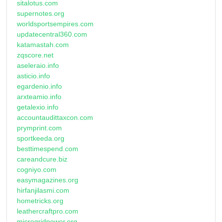
sitalotus.com
supernotes.org
worldsportsempires.com
updatecentral360.com
katamastah.com
zqscore.net
aseleraio.info
asticio.info
egardenio.info
arxteamio.info
getalexio.info
accountaudittaxcon.com
prymprint.com
sportkeeda.org
besttimespend.com
careandcure.biz
cogniyo.com
easymagazines.org
hirfanjilasmi.com
hometricks.org
leathercraftpro.com
microgridpower.org