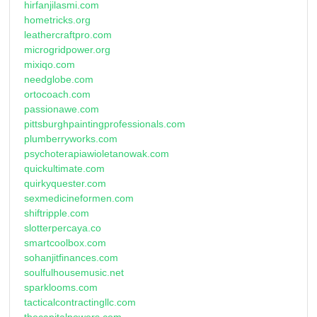
hirfanjilasmi.com
hometricks.org
leathercraftpro.com
microgridpower.org
mixiqo.com
needglobe.com
ortocoach.com
passionawe.com
pittsburghpaintingprofessionals.com
plumberryworks.com
psychoterapiawioletanowak.com
quickultimate.com
quirkyquester.com
sexmedicineformen.com
shiftripple.com
slotterpercaya.co
smartcoolbox.com
sohanjitfinances.com
soulfulhousemusic.net
sparklooms.com
tacticalcontractingllc.com
thecapitalpowers.com