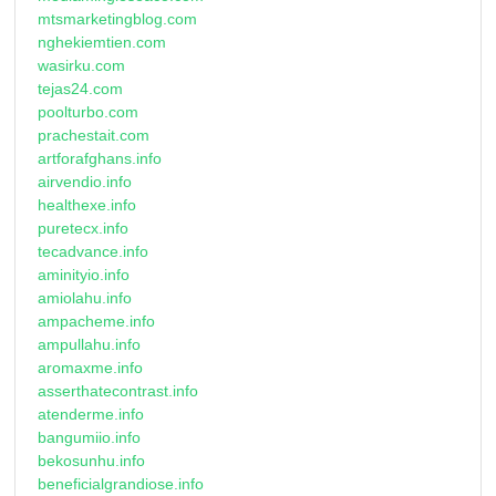
mtsmarketingblog.com
nghekiemtien.com
wasirku.com
tejas24.com
poolturbo.com
prachestait.com
artforafghans.info
airvendio.info
healthexe.info
puretecx.info
tecadvance.info
aminityio.info
amiolahu.info
ampacheme.info
ampullahu.info
aromaxme.info
asserthatecontrast.info
atenderme.info
bangumiio.info
bekosunhu.info
beneficialgrandiose.info