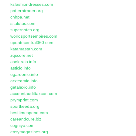
ksfashiondresses.com
patterntrader.org
cnhpa.net
sitalotus.com
supernotes.org
worldsportsempires.com
updatecentral360.com
katamastah.com
zqscore.net
aseleraio.info
asticio.info
egardenio.info
arxteamio.info
getalexio.info
accountaudittaxcon.com
prymprint.com
sportkeeda.org
besttimespend.com
careandcure.biz
cogniyo.com
easymagazines.org