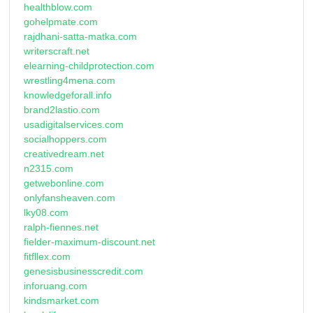
healthblow.com
gohelpmate.com
rajdhani-satta-matka.com
writerscraft.net
elearning-childprotection.com
wrestling4mena.com
knowledgeforall.info
brand2lastio.com
usadigitalservices.com
socialhoppers.com
creativedream.net
n2315.com
getwebonline.com
onlyfansheaven.com
lky08.com
ralph-fiennes.net
fielder-maximum-discount.net
fitfllex.com
genesisbusinesscredit.com
inforuang.com
kindsmarket.com