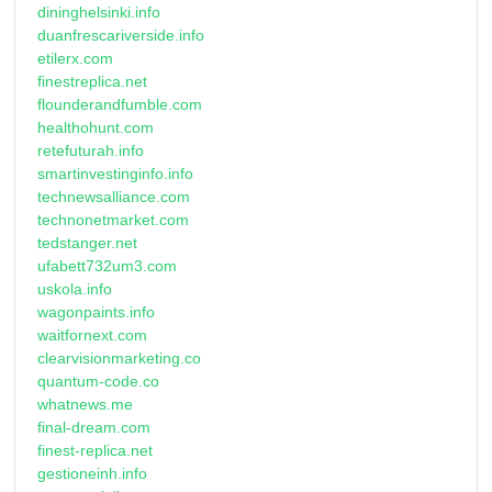
dininghelsinki.info
duanfrescariverside.info
etilerx.com
finestreplica.net
flounderandfumble.com
healthohunt.com
retefuturah.info
smartinvestinginfo.info
technewsalliance.com
technonetmarket.com
tedstanger.net
ufabett732um3.com
uskola.info
wagonpaints.info
waitfornext.com
clearvisionmarketing.co
quantum-code.co
whatnews.me
final-dream.com
finest-replica.net
gestioneinh.info