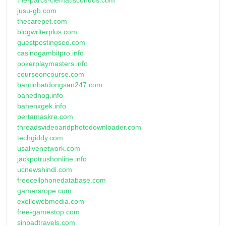
jusu-gb.com
thecarepet.com
blogwriterplus.com
guestpostingseo.com
casinogambitpro.info
pokerplaymasters.info
courseoncourse.com
bantinbatdongsan247.com
bahednog.info
bahenxgek.info
pertamaskre.com
threadsvideoandphotodownloader.com
techgiddy.com
usalivenetwork.com
jackpotrushonline.info
ucnewshindi.com
freecellphonedatabase.com
gamersrope.com
exellewebmedia.com
free-gamestop.com
sinbadtravels.com