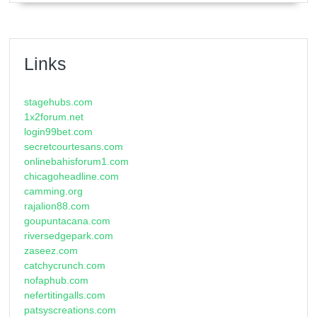
Links
stagehubs.com
1x2forum.net
login99bet.com
secretcourtesans.com
onlinebahisforum1.com
chicagoheadline.com
camming.org
rajalion88.com
goupuntacana.com
riversedgepark.com
zaseez.com
catchycrunch.com
nofaphub.com
nefertitingalls.com
patsyscreations.com