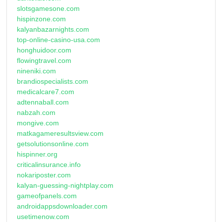
slotsgamesone.com
hispinzone.com
kalyanbazarnights.com
top-online-casino-usa.com
honghuidoor.com
flowingtravel.com
nineniki.com
brandiospecialists.com
medicalcare7.com
adtennaball.com
nabzah.com
mongive.com
matkagameresultsview.com
getsolutionsonline.com
hispinner.org
criticalinsurance.info
nokariposter.com
kalyan-guessing-nightplay.com
gameofpanels.com
androidappsdownloader.com
usetimenow.com