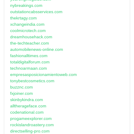
nybreakings.com
outstationcabsservices.com
thekrtagy.com
xchangeindia.com
coolmicrotech.com
dreamhousehack.com
the-techteacher.com
automobilenews-online.com
fashionalltimes.com
totaldigitalforum.com
technoarmaan.com
empresasposicionamientoweb.com
tonybestcosmetics.com
buzznc.com
fxjoiner.com
skinbykindra.com
alltherageface.com
codenational.com
progameexplorer.com
rockislandroastery.com
directselling-pro.com