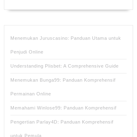
Menemukan Juruscasino: Panduan Utama untuk
Penjudi Online
Understanding Plisbet: A Comprehensive Guide
Menemukan Bunga99: Panduan Komprehensif
Permainan Online
Memahami Winlose99: Panduan Komprehensif
Pengertian Parlay4D: Panduan Komprehensif
untuk Pemula