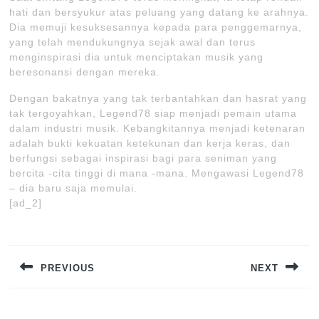
hati dan bersyukur atas peluang yang datang ke arahnya.
Dia memuji kesuksesannya kepada para penggemarnya,
yang telah mendukungnya sejak awal dan terus
menginspirasi dia untuk menciptakan musik yang
beresonansi dengan mereka.
Dengan bakatnya yang tak terbantahkan dan hasrat yang
tak tergoyahkan, Legend78 siap menjadi pemain utama
dalam industri musik. Kebangkitannya menjadi ketenaran
adalah bukti kekuatan ketekunan dan kerja keras, dan
berfungsi sebagai inspirasi bagi para seniman yang
bercita -cita tinggi di mana -mana. Mengawasi Legend78
– dia baru saja memulai.
[ad_2]
Post
navigation
PREVIOUS
NEXT
Previous
Next
post:
post: