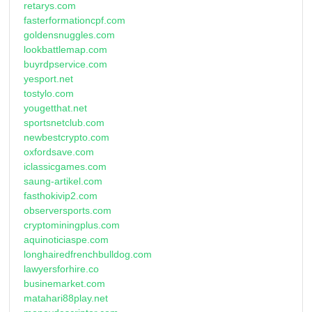
retarys.com
fasterformationcpf.com
goldensnuggles.com
lookbattlemap.com
buyrdpservice.com
yesport.net
tostylo.com
yougetthat.net
sportsnetclub.com
newbestcrypto.com
oxfordsave.com
iclassicgames.com
saung-artikel.com
fasthokivip2.com
observersports.com
cryptominingplus.com
aquinoticiaspe.com
longhairedfrenchbulldog.com
lawyersforhire.co
businemarket.com
matahari88play.net