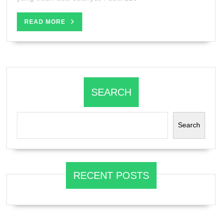
Online
Terbaik
READ
READ MORE
Anda
MORE
SEARCH
Search
RECENT POSTS