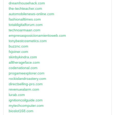
dreamhousehack.com
the-techteacher.com
automobilenews-online.com
fashionalltimes.com
totaldigitalforum.com
technoarmaan.com
empresasposicionamientoweb.com
tonybestcosmetics.com
buzznc.com
fxjoiner.com
skinbykindra.com
alltherageface.com
codenational.com
progameexplorer.com
rockislandroastery.com
directselling-pro.com
revenuealarm.com
lurab.com
ignitioncoilguide.com
mytechcomputer.com
bioslot168.com