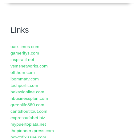
Links
uae-times.com
gamerifys.com
inspiratif.net
vsmsnetworks.com
offthem.com
ibommatv.com
techporfit.com
bekasionline.com
nbusinessplan.com
greenlife360.com
cantshoutitout.com
expressufabet.biz
mypuertoplata.net
thepioneerxpress.com
howtofixissue.com