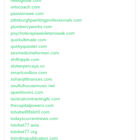
needglobe.com
ortocoach.com
passionawe.com
pittsburghpaintingprofessionals.com
plumberryworks.com
psychoterapiawioletanowak.com
quickultimate.com
quirkyquester.com
sexmedicineformen.com
shiftripple.com
slotterpercaya.co
smartcoolbox.com
sohanjitfinances.com
soulfulhousemusic.net
sparklooms.com
tacticalcontractingllc.com
thecapitalpowers.com
tobabet88slot3.com
todayscurrentnews.com
totobet77.asia
totobet77.org
trendingpublication.com