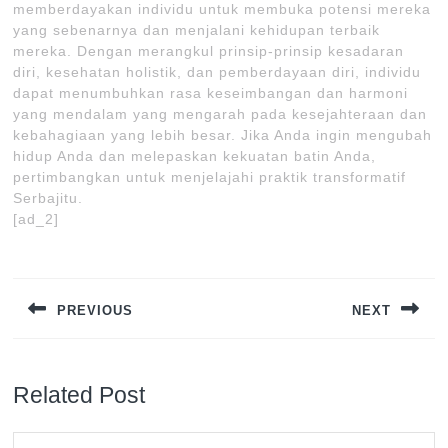
memberdayakan individu untuk membuka potensi mereka
yang sebenarnya dan menjalani kehidupan terbaik
mereka. Dengan merangkul prinsip-prinsip kesadaran
diri, kesehatan holistik, dan pemberdayaan diri, individu
dapat menumbuhkan rasa keseimbangan dan harmoni
yang mendalam yang mengarah pada kesejahteraan dan
kebahagiaan yang lebih besar. Jika Anda ingin mengubah
hidup Anda dan melepaskan kekuatan batin Anda,
pertimbangkan untuk menjelajahi praktik transformatif
Serbajitu.
[ad_2]
Post
navigation
PREVIOUS
NEXT
Previous
Next
post:
post:
Related Post