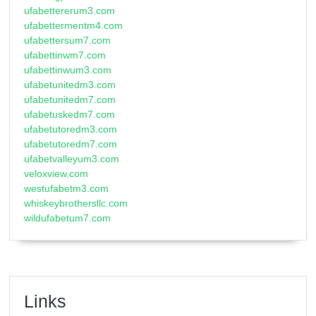
ufabettererum3.com
ufabettermentm4.com
ufabettersum7.com
ufabettinwm7.com
ufabettinwum3.com
ufabetunitedm3.com
ufabetunitedm7.com
ufabetuskedm7.com
ufabetutoredm3.com
ufabetutoredm7.com
ufabetvalleyum3.com
veloxview.com
westufabetm3.com
whiskeybrothersllc.com
wildufabetum7.com
Links