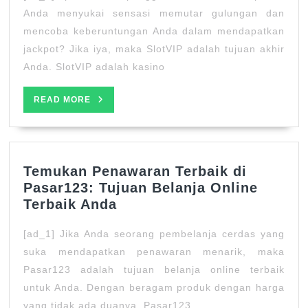
Penggemar
Anda menyukai sensasi memutar gulungan dan
Slot
mencoba keberuntungan Anda dalam mendapatkan
Online
jackpot? Jika iya, maka SlotVIP adalah tujuan akhir
Anda. SlotVIP adalah kasino
READ
READ MORE
MORE
Temukan Penawaran Terbaik di
Pasar123: Tujuan Belanja Online
Temukan
Terbaik Anda
Penawaran
[ad_1] Jika Anda seorang pembelanja cerdas yang
Terbaik
di
suka mendapatkan penawaran menarik, maka
Pasar123:
Pasar123 adalah tujuan belanja online terbaik
Tujuan
untuk Anda. Dengan beragam produk dengan harga
Belanja
yang tidak ada duanya, Pasar123