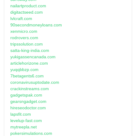
nailartproduct.com
digitactseed.com
lvlcraft.com
90secondmoneyloans.com
xenmicro.com
rodrovers.com
tripssolution.com
satta-king-india.com
yukigassencanada.com
articlehorizone.com
yuqqbbzp.com
7betagents6.com
coronavirusuptodate.com
crackinstreams.com
gadgetspak.com
gearsngadget.com
hireseodoctor.com
lapsfit.com
levelup-fast.com
mytreepla.net
pokersimulations.com