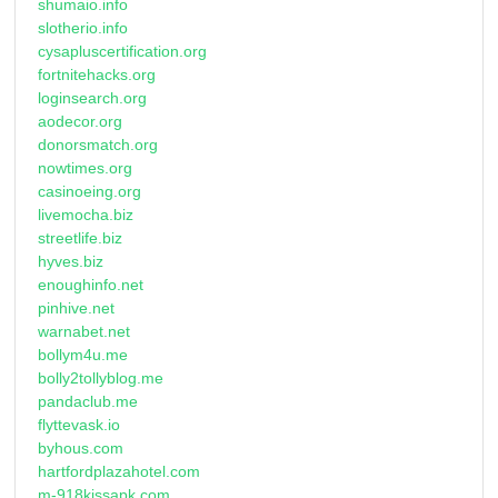
shumaio.info
slotherio.info
cysapluscertification.org
fortnitehacks.org
loginsearch.org
aodecor.org
donorsmatch.org
nowtimes.org
casinoeing.org
livemocha.biz
streetlife.biz
hyves.biz
enoughinfo.net
pinhive.net
warnabet.net
bollym4u.me
bolly2tollyblog.me
pandaclub.me
flyttevask.io
byhous.com
hartfordplazahotel.com
m-918kissapk.com