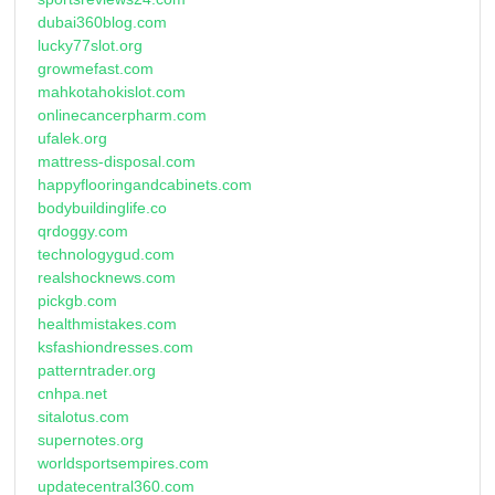
dubai360blog.com
lucky77slot.org
growmefast.com
mahkotahokislot.com
onlinecancerpharm.com
ufalek.org
mattress-disposal.com
happyflooringandcabinets.com
bodybuildinglife.co
qrdoggy.com
technologygud.com
realshocknews.com
pickgb.com
healthmistakes.com
ksfashiondresses.com
patterntrader.org
cnhpa.net
sitalotus.com
supernotes.org
worldsportsempires.com
updatecentral360.com