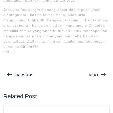
Anda aman dan terlindungi setiap saat.
Jadi, jika Anda ingin menang besar dalam permainan
olahraga atau kasino favorit Anda, Anda bisa
mengunjungi Citibet88. Dengan beragam pilihan taruhan,
promosi murah hati, dan platform yang aman, Citibet88
memiliki semua yang Anda butuhkan untuk mendapatkan
pengalaman taruhan online yang mendebarkan dan
bermanfaat. Daftar hari ini dan mulailah menang besar
bersama Citibet88!
[ad_2]
Post
navigation
PREVIOUS
NEXT
Previous
Next
post:
post:
Related Post