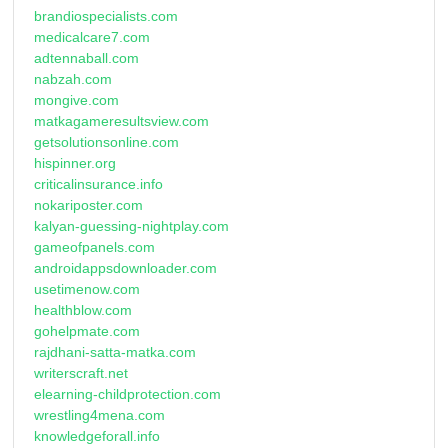
brandiospecialists.com
medicalcare7.com
adtennaball.com
nabzah.com
mongive.com
matkagameresultsview.com
getsolutionsonline.com
hispinner.org
criticalinsurance.info
nokariposter.com
kalyan-guessing-nightplay.com
gameofpanels.com
androidappsdownloader.com
usetimenow.com
healthblow.com
gohelpmate.com
rajdhani-satta-matka.com
writerscraft.net
elearning-childprotection.com
wrestling4mena.com
knowledgeforall.info