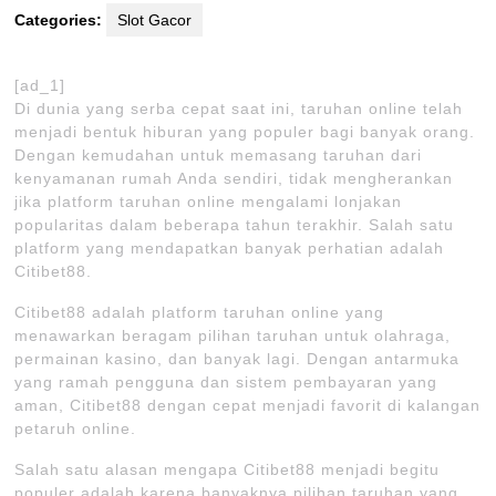
Categories:
Slot Gacor
[ad_1]
Di dunia yang serba cepat saat ini, taruhan online telah
menjadi bentuk hiburan yang populer bagi banyak orang.
Dengan kemudahan untuk memasang taruhan dari
kenyamanan rumah Anda sendiri, tidak mengherankan
jika platform taruhan online mengalami lonjakan
popularitas dalam beberapa tahun terakhir. Salah satu
platform yang mendapatkan banyak perhatian adalah
Citibet88.
Citibet88 adalah platform taruhan online yang
menawarkan beragam pilihan taruhan untuk olahraga,
permainan kasino, dan banyak lagi. Dengan antarmuka
yang ramah pengguna dan sistem pembayaran yang
aman, Citibet88 dengan cepat menjadi favorit di kalangan
petaruh online.
Salah satu alasan mengapa Citibet88 menjadi begitu
populer adalah karena banyaknya pilihan taruhan yang