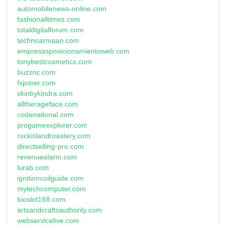
automobilenews-online.com
fashionalltimes.com
totaldigitalforum.com
technoarmaan.com
empresasposicionamientoweb.com
tonybestcosmetics.com
buzznc.com
fxjoiner.com
skinbykindra.com
alltherageface.com
codenational.com
progameexplorer.com
rockislandroastery.com
directselling-pro.com
revenuealarm.com
lurab.com
ignitioncoilguide.com
mytechcomputer.com
bioslot168.com
artsandcraftsauthority.com
webservicelive.com