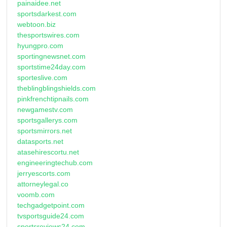
painaidee.net
sportsdarkest.com
webtoon.biz
thesportswires.com
hyungpro.com
sportingnewsnet.com
sportstime24day.com
sporteslive.com
theblingblingshields.com
pinkfrenchtipnails.com
newgamestv.com
sportsgallerys.com
sportsmirrors.net
datasports.net
atasehirescortu.net
engineeringtechub.com
jerryescorts.com
attorneylegal.co
voomb.com
techgadgetpoint.com
tvsportsguide24.com
sportsreviews24.com