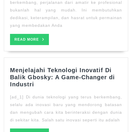
Pro:
berkembang, perjalanan dari amatir ke profesional
Perjalanan
bukanlah hal yang mudah. Ini membutuhkan
Sarang188
dedikasi, keterampilan, dan hasrat untuk permainan
di
yang membedakan Anda
Dunia
Esports
READ
READ MORE
MORE
Menjelajahi Teknologi Inovatif Di
Balik Gbosky: A Game-Changer di
Menjelajahi
Industri
Teknologi
[ad_1] Di dunia teknologi yang terus berkembang,
Inovatif
Di
selalu ada inovasi baru yang mendorong batasan
Balik
dan mengubah cara kita berinteraksi dengan dunia
Gbosky:
di sekitar kita. Salah satu inovasi seperti itu adalah
A