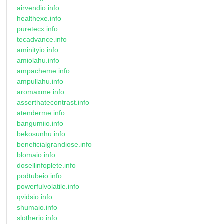
airvendio.info
healthexe.info
puretecx.info
tecadvance.info
aminityio.info
amiolahu.info
ampacheme.info
ampullahu.info
aromaxme.info
asserthatecontrast.info
atenderme.info
bangumiio.info
bekosunhu.info
beneficialgrandiose.info
blomaio.info
dosellinfoplete.info
podtubeio.info
powerfulvolatile.info
qvidsio.info
shumaio.info
slotherio.info