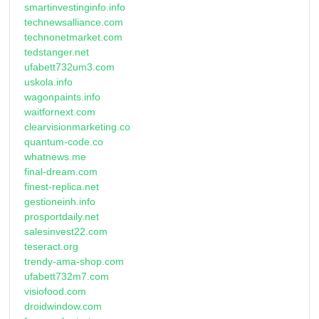
smartinvestinginfo.info
technewsalliance.com
technonetmarket.com
tedstanger.net
ufabett732um3.com
uskola.info
wagonpaints.info
waitfornext.com
clearvisionmarketing.co
quantum-code.co
whatnews.me
final-dream.com
finest-replica.net
gestioneinh.info
prosportdaily.net
salesinvest22.com
teseract.org
trendy-ama-shop.com
ufabett732m7.com
visiofood.com
droidwindow.com