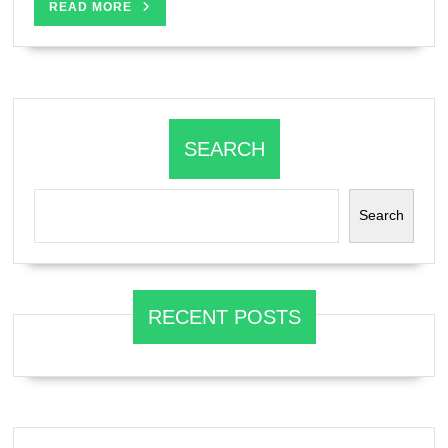
Game-
READ
READ MORE
MORE
Changer
di
Industri
SEARCH
Search
RECENT POSTS