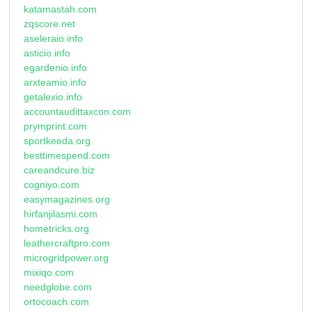
katamastah.com
zqscore.net
aseleraio.info
asticio.info
egardenio.info
arxteamio.info
getalexio.info
accountaudittaxcon.com
prymprint.com
sportkeeda.org
besttimespend.com
careandcure.biz
cogniyo.com
easymagazines.org
hirfanjilasmi.com
hometricks.org
leathercraftpro.com
microgridpower.org
mixiqo.com
needglobe.com
ortocoach.com