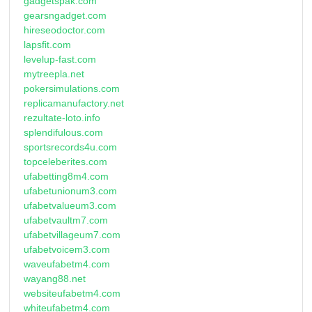
gadgetspak.com
gearsngadget.com
hireseodoctor.com
lapsfit.com
levelup-fast.com
mytreepla.net
pokersimulations.com
replicamanufactory.net
rezultate-loto.info
splendifulous.com
sportsrecords4u.com
topceleberites.com
ufabetting8m4.com
ufabetunionum3.com
ufabetvalueum3.com
ufabetvaultm7.com
ufabetvillageum7.com
ufabetvoicem3.com
waveufabetm4.com
wayang88.net
websiteufabetm4.com
whiteufabetm4.com