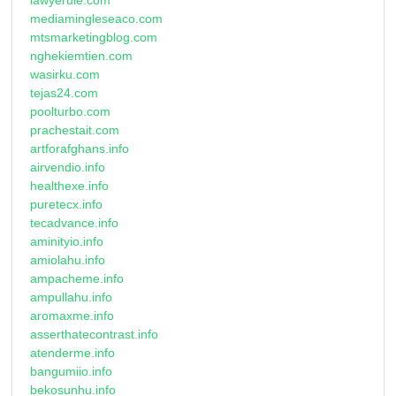
mediamingleseaco.com
mtsmarketingblog.com
nghekiemtien.com
wasirku.com
tejas24.com
poolturbo.com
prachestait.com
artforafghans.info
airvendio.info
healthexe.info
puretecx.info
tecadvance.info
aminityio.info
amiolahu.info
ampacheme.info
ampullahu.info
aromaxme.info
asserthatecontrast.info
atenderme.info
bangumiio.info
bekosunhu.info