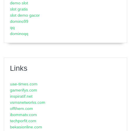
demo slot
slot gratis
slot demo gacor
domino99
qq
dominoqq
Links
uae-times.com
gamerifys.com
inspiratif.net
vsmsnetworks.com
offthem.com
ibommatv.com
techporfit.com
bekasionline.com