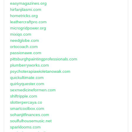
easymagazines.org
hirfanjilasmi.com
hometricks.org
leathercraftpro.com
microgridpower.org
mixiqo.com
needglobe.com
ortocoach.com
passionawe.com
pittsburghpaintingprofessionals.com
plumberryworks.com
psychoterapiawioletanowak.com
quickultimate.com
quirkyquester.com
sexmedicineformen.com
shiftripple.com
slotterpercaya.co
smartcoolbox.com
sohanjitfinances.com
soulfulhousemusic.net
sparklooms.com