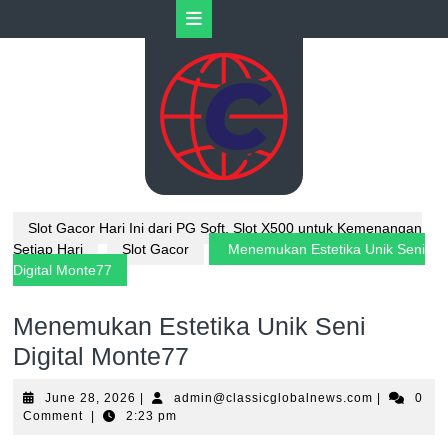
Skip
Open
to
content
Button
Slot Gacor Hari Ini dari PG Soft, Slot X500 untuk Kemenangan
Setiap Hari
Slot Gacor
Menemukan Estetika Unik Seni
Digital Monte77
Menemukan Estetika Unik Seni
Digital Monte77
June
admin@clas
June 28, 2026
|
admin@classicglobalnews.com
|
0
28,
Comment
|
2:23 pm
2026