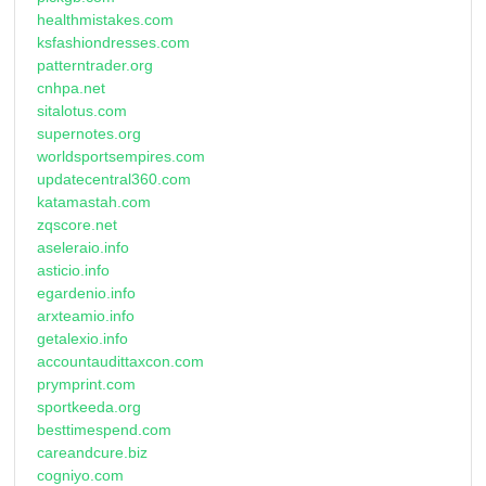
healthmistakes.com
ksfashiondresses.com
patterntrader.org
cnhpa.net
sitalotus.com
supernotes.org
worldsportsempires.com
updatecentral360.com
katamastah.com
zqscore.net
aseleraio.info
asticio.info
egardenio.info
arxteamio.info
getalexio.info
accountaudittaxcon.com
prymprint.com
sportkeeda.org
besttimespend.com
careandcure.biz
cogniyo.com