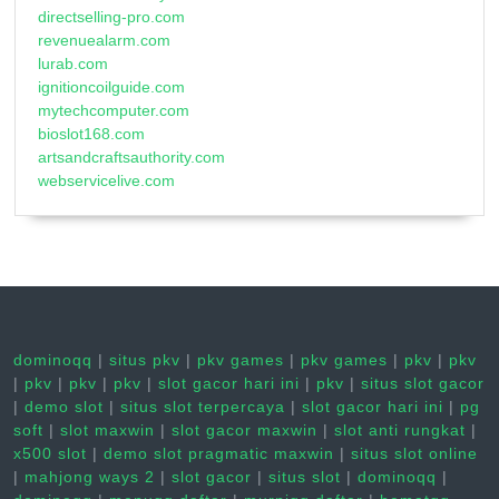
directselling-pro.com
revenuealarm.com
lurab.com
ignitioncoilguide.com
mytechcomputer.com
bioslot168.com
artsandcraftsauthority.com
webservicelive.com
dominoqq
|
situs pkv
|
pkv games
|
pkv games
|
pkv
|
pkv
|
pkv
|
pkv
|
pkv
|
slot gacor hari ini
|
pkv
|
situs slot gacor
|
demo slot
|
situs slot terpercaya
|
slot gacor hari ini
|
pg
soft
|
slot maxwin
|
slot gacor maxwin
|
slot anti rungkat
|
x500 slot
|
demo slot pragmatic maxwin
|
situs slot online
|
mahjong ways 2
|
slot gacor
|
situs slot
|
dominoqq
|