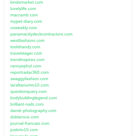
kindsmarket.com
luvelylife.com
macramb.com
mypet-diary.com
oxweekly.com
panamacitydeckcontractors.com
westfashions.com
toolshandy.com
travelstager.com
trendinspires.com
rannyephul.com
reportradar360.com
swaggyfashion.com
taraftariumtv10.com
questionquery.com
bodybuildinglegend.com
brilliant-nails.com
dandr-photography.com
dokteroce.com
journal-francais.com
justintv10.com
lawyerule.com