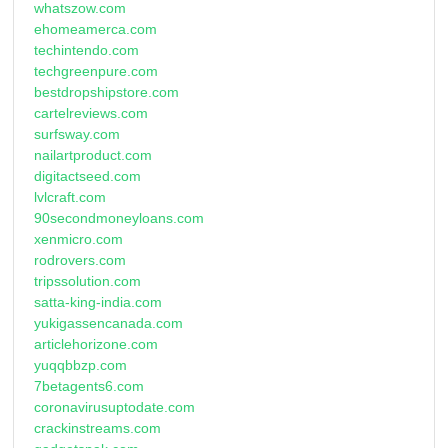
whatszow.com
ehomeamerca.com
techintendo.com
techgreenpure.com
bestdropshipstore.com
cartelreviews.com
surfsway.com
nailartproduct.com
digitactseed.com
lvlcraft.com
90secondmoneyloans.com
xenmicro.com
rodrovers.com
tripssolution.com
satta-king-india.com
yukigassencanada.com
articlehorizone.com
yuqqbbzp.com
7betagents6.com
coronavirusuptodate.com
crackinstreams.com