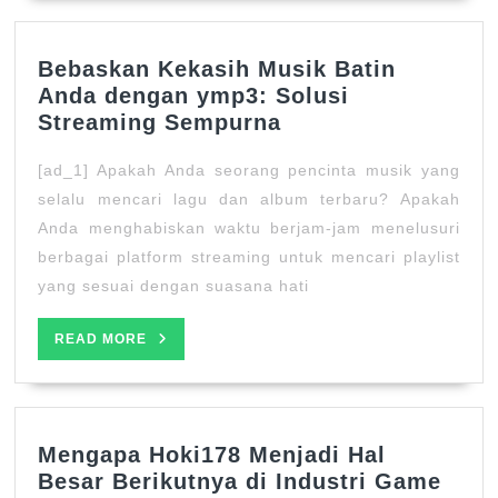
Bebaskan Kekasih Musik Batin
Anda dengan ymp3: Solusi
Bebaskan
Streaming Sempurna
Kekasih
[ad_1] Apakah Anda seorang pencinta musik yang
Musik
Batin
selalu mencari lagu dan album terbaru? Apakah
Anda
Anda menghabiskan waktu berjam-jam menelusuri
dengan
berbagai platform streaming untuk mencari playlist
ymp3:
yang sesuai dengan suasana hati
Solusi
Streaming
READ
READ MORE
Sempurna
MORE
Mengapa Hoki178 Menjadi Hal
Men
Besar Berikutnya di Industri Game