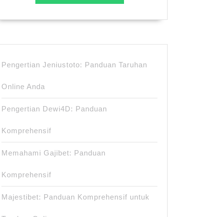
Pengertian Jeniustoto: Panduan Taruhan
Online Anda
Pengertian Dewi4D: Panduan
Komprehensif
Memahami Gajibet: Panduan
Komprehensif
Majestibet: Panduan Komprehensif untuk