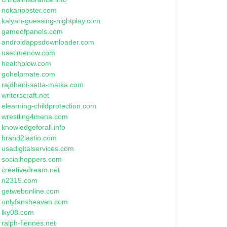
nokariposter.com
kalyan-guessing-nightplay.com
gameofpanels.com
androidappsdownloader.com
usetimenow.com
healthblow.com
gohelpmate.com
rajdhani-satta-matka.com
writerscraft.net
elearning-childprotection.com
wrestling4mena.com
knowledgeforall.info
brand2lastio.com
usadigitalservices.com
socialhoppers.com
creativedream.net
n2315.com
getwebonline.com
onlyfansheaven.com
lky08.com
ralph-fiennes.net