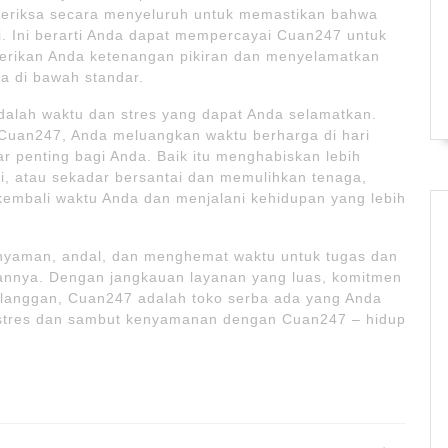
diperiksa secara menyeluruh untuk memastikan bahwa
. Ini berarti Anda dapat mempercayai Cuan247 untuk
berikan Anda ketenangan pikiran dan menyelamatkan
a di bawah standar.
alah waktu dan stres yang dapat Anda selamatkan.
Cuan247, Anda meluangkan waktu berharga di hari
r penting bagi Anda. Baik itu menghabiskan lebih
, atau sekadar bersantai dan memulihkan tenaga,
mbali waktu Anda dan menjalani kehidupan yang lebih
 nyaman, andal, dan menghemat waktu untuk tugas dan
bannya. Dengan jangkauan layanan yang luas, komitmen
elanggan, Cuan247 adalah toko serba ada yang Anda
 stres dan sambut kenyamanan dengan Cuan247 – hidup