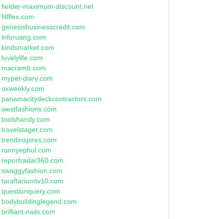
fielder-maximum-discount.net
fitfllex.com
genesisbusinesscredit.com
inforuang.com
kindsmarket.com
luvelylife.com
macramb.com
mypet-diary.com
oxweekly.com
panamacitydeckcontractors.com
westfashions.com
toolshandy.com
travelstager.com
trendinspires.com
rannyephul.com
reportradar360.com
swaggyfashion.com
taraftariumtv10.com
questionquery.com
bodybuildinglegend.com
brilliant-nails.com