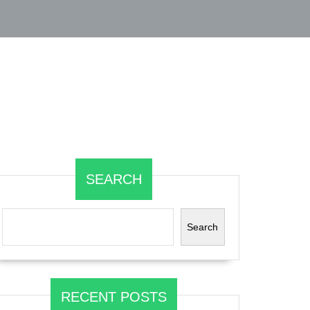
SEARCH
Search
RECENT POSTS