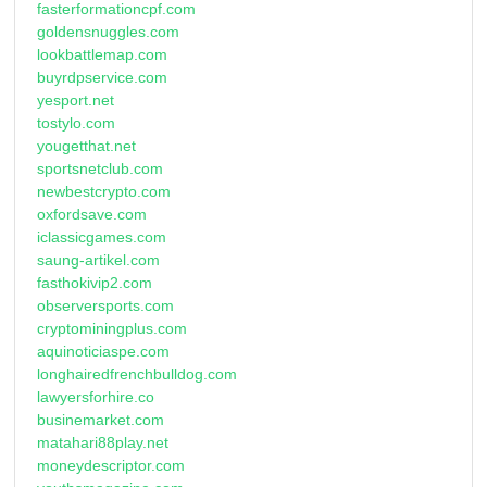
fasterformationcpf.com
goldensnuggles.com
lookbattlemap.com
buyrdpservice.com
yesport.net
tostylo.com
yougetthat.net
sportsnetclub.com
newbestcrypto.com
oxfordsave.com
iclassicgames.com
saung-artikel.com
fasthokivip2.com
observersports.com
cryptominingplus.com
aquinoticiaspe.com
longhairedfrenchbulldog.com
lawyersforhire.co
businemarket.com
matahari88play.net
moneydescriptor.com