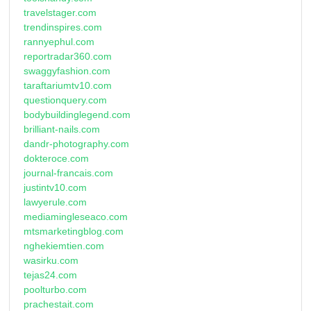
travelstager.com
trendinspires.com
rannyephul.com
reportradar360.com
swaggyfashion.com
taraftariumtv10.com
questionquery.com
bodybuildinglegend.com
brilliant-nails.com
dandr-photography.com
dokteroce.com
journal-francais.com
justintv10.com
lawyerule.com
mediamingleseaco.com
mtsmarketingblog.com
nghekiemtien.com
wasirku.com
tejas24.com
poolturbo.com
prachestait.com