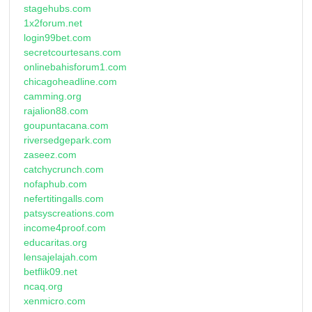
stagehubs.com
1x2forum.net
login99bet.com
secretcourtesans.com
onlinebahisforum1.com
chicagoheadline.com
camming.org
rajalion88.com
goupuntacana.com
riversedgepark.com
zaseez.com
catchycrunch.com
nofaphub.com
nefertitingalls.com
patsyscreations.com
income4proof.com
educaritas.org
lensajelajah.com
betflik09.net
ncaq.org
xenmicro.com