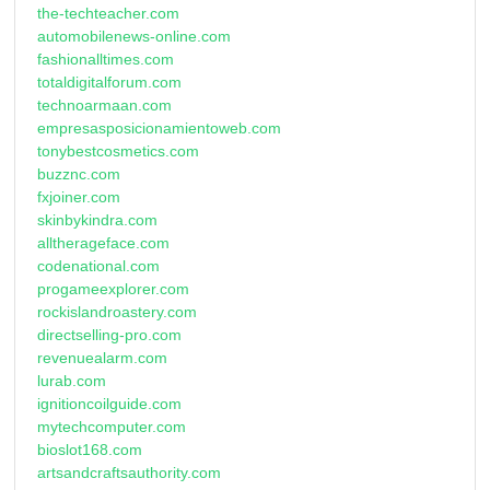
the-techteacher.com
automobilenews-online.com
fashionalltimes.com
totaldigitalforum.com
technoarmaan.com
empresasposicionamientoweb.com
tonybestcosmetics.com
buzznc.com
fxjoiner.com
skinbykindra.com
alltherageface.com
codenational.com
progameexplorer.com
rockislandroastery.com
directselling-pro.com
revenuealarm.com
lurab.com
ignitioncoilguide.com
mytechcomputer.com
bioslot168.com
artsandcraftsauthority.com