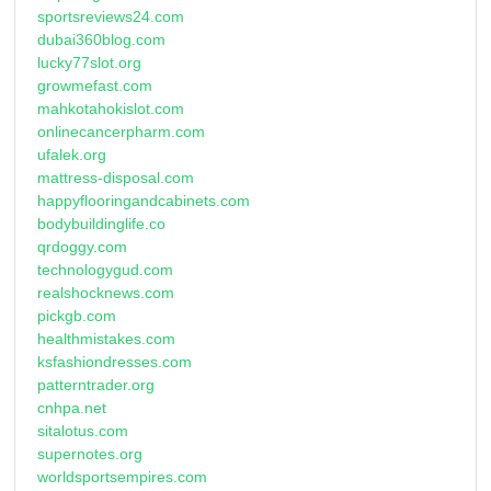
sportsreviews24.com
dubai360blog.com
lucky77slot.org
growmefast.com
mahkotahokislot.com
onlinecancerpharm.com
ufalek.org
mattress-disposal.com
happyflooringandcabinets.com
bodybuildinglife.co
qrdoggy.com
technologygud.com
realshocknews.com
pickgb.com
healthmistakes.com
ksfashiondresses.com
patterntrader.org
cnhpa.net
sitalotus.com
supernotes.org
worldsportsempires.com