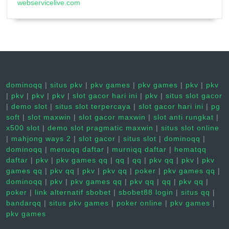
webservicelive.com
dominoqq
|
situs pkv
|
pkv games
|
pkv games
|
pkv
|
pkv
|
pkv
|
pkv
|
pkv
|
slot gacor hari ini
|
pkv
|
situs slot gacor
|
demo slot
|
situs slot terpercaya
|
slot gacor hari ini
|
pg
soft
|
slot maxwin
|
slot gacor maxwin
|
slot anti rungkat
|
x500 slot
|
demo slot pragmatic maxwin
|
situs slot online
|
mahjong ways 2
|
slot gacor
|
situs slot
|
dominoqq
|
dominoqq
|
menuqq daftar
|
murniqq daftar
|
hematqq
daftar
|
pkv
|
pkv games qq
|
qq
|
qq
|
pkv qq
|
pkv
|
pkv
games qq
|
pkv qq
|
pkv
|
pkv qq
|
poker
|
pkv games qq
|
dominoqq
|
pkv
|
pkv games qq
|
pkv qq
|
qq
|
pkv qq
|
poker
|
link alternatif sbobet
|
sbobet88 login
|
situs qq
|
bandarqq
|
situs pkv games
|
poker online
|
pkv games
|
pkv games