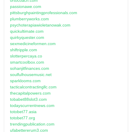
ortocoach.com
passionawe.com
pittsburghpaintingprofessionals.com
plumberryworks.com
psychoterapiawioletanowak.com
quickultimate.com
quirkyquester.com
sexmedicineformen.com
shiftripple.com
slotterpercaya.co
smartcoolbox.com
sohanjitfinances.com
soulfulhousemusic.net
sparklooms.com
tacticalcontractingllc.com
thecapitalpowers.com
tobabet88slot3.com
todayscurrentnews.com
totobet77.asia
totobet77.org
trendingpublication.com
ufabettererum3.com