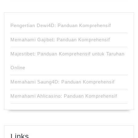
Pengertian Dewi4D: Panduan Komprehensif
Memahami Gajibet: Panduan Komprehensif
Majestibet: Panduan Komprehensif untuk Taruhan
Online
Memahami Saung4D: Panduan Komprehensif
Memahami Ahlicasino: Panduan Komprehensif
Links