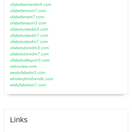
ufabettermentm4.com
ufabettersum7.com
ufabettinwm7.com
ufabettinwum3.com
ufabetunitedm3.com
ufabetunitedm7.com
ufabetuskedm7.com
ufabetutoredm3.com
ufabetutoredm7.com
ufabetvalleyum3.com
veloxview.com
westufabetm3.com
whiskeybrothersllc.com
wildufabetum7.com
Links