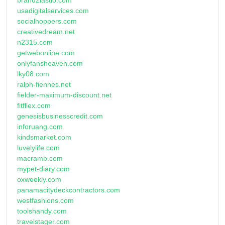
usadigitalservices.com
socialhoppers.com
creativedream.net
n2315.com
getwebonline.com
onlyfansheaven.com
lky08.com
ralph-fiennes.net
fielder-maximum-discount.net
fitfllex.com
genesisbusinesscredit.com
inforuang.com
kindsmarket.com
luvelylife.com
macramb.com
mypet-diary.com
oxweekly.com
panamacitydeckcontractors.com
westfashions.com
toolshandy.com
travelstager.com