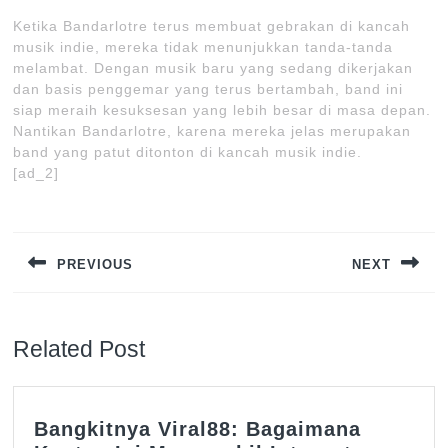
Ketika Bandarlotre terus membuat gebrakan di kancah
musik indie, mereka tidak menunjukkan tanda-tanda
melambat. Dengan musik baru yang sedang dikerjakan
dan basis penggemar yang terus bertambah, band ini
siap meraih kesuksesan yang lebih besar di masa depan.
Nantikan Bandarlotre, karena mereka jelas merupakan
band yang patut ditonton di kancah musik indie.
[ad_2]
Post
navigation
PREVIOUS
NEXT
Previous
Next
post:
post:
Related Post
Bangkitnya Viral88: Bagaimana