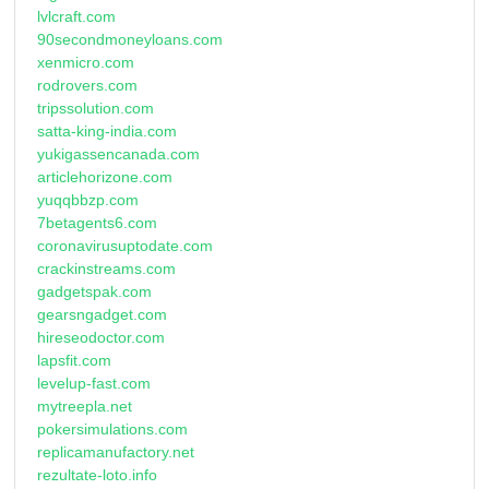
lvlcraft.com
90secondmoneyloans.com
xenmicro.com
rodrovers.com
tripssolution.com
satta-king-india.com
yukigassencanada.com
articlehorizone.com
yuqqbbzp.com
7betagents6.com
coronavirusuptodate.com
crackinstreams.com
gadgetspak.com
gearsngadget.com
hireseodoctor.com
lapsfit.com
levelup-fast.com
mytreepla.net
pokersimulations.com
replicamanufactory.net
rezultate-loto.info