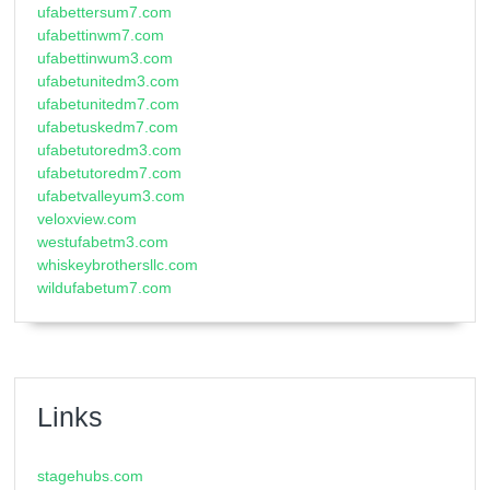
ufabettersum7.com
ufabettinwm7.com
ufabettinwum3.com
ufabetunitedm3.com
ufabetunitedm7.com
ufabetuskedm7.com
ufabetutoredm3.com
ufabetutoredm7.com
ufabetvalleyum3.com
veloxview.com
westufabetm3.com
whiskeybrothersllc.com
wildufabetum7.com
Links
stagehubs.com