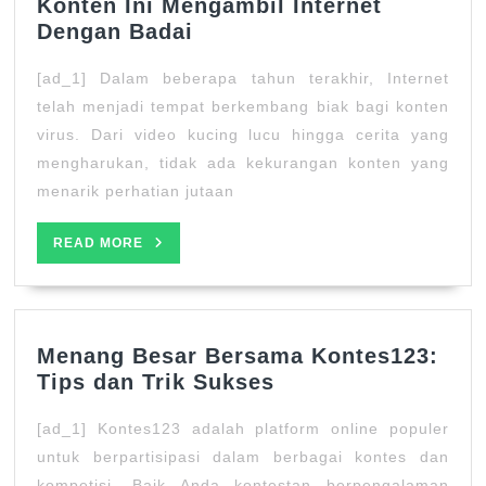
Konten Ini Mengambil Internet
Bangkitnya
Dengan Badai
Viral88:
[ad_1] Dalam beberapa tahun terakhir, Internet
Bagaimana
Konten
telah menjadi tempat berkembang biak bagi konten
Ini
virus. Dari video kucing lucu hingga cerita yang
Mengambil
mengharukan, tidak ada kekurangan konten yang
Internet
menarik perhatian jutaan
Dengan
Badai
READ
READ MORE
MORE
Menang Besar Bersama Kontes123:
Menang
Tips dan Trik Sukses
Besar
[ad_1] Kontes123 adalah platform online populer
Bersama
Kontes123:
untuk berpartisipasi dalam berbagai kontes dan
Tips
kompetisi. Baik Anda kontestan berpengalaman