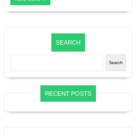
MORE
SEARCH
Search
RECENT POSTS