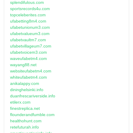
splendifulous.com
sportsrecords4u.com
topceleberites.com
ufabetting8m4.com
ufabetunionum3.com
ufabetvalueum3.com
ufabetvaultm7.com
ufabetvillageum7.com
ufabetvoicem3.com
waveufabetm4.com
wayang88.net
websiteufabetm4.com
whiteufabetm4.com
anikalappy.com
dininghelsinki.info
duanfrescariverside.info
etilerx.com
finestreplica.net
flounderandfumble.com
healthohunt.com
retefuturah.info