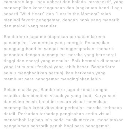
campuran lagu-lagu upbeat dan balada introspektif, yang
menampilkan keserbagunaan dan jangkauan band. Lagu
seperti “Wild Heart” dan “Lost in the Moment” telah
menjadi favorit penggemar, dengan hook yang menarik
dan melodi yang menular.
Bandarlotre juga mendapatkan perhatian karena
penampilan live mereka yang energik. Penampilan
panggung band ini sangat menggemparkan, menarik
penonton dengan penampilan mereka yang berenergi
tinggi dan energi yang menular. Baik bermain di tempat
yang intim atau festival yang lebih besar, Bandarlotre
selalu menghadirkan pertunjukan berkesan yang
membuat para penggemar menginginkan lebih.
Selain musiknya, Bandarlotre juga dikenal dengan
estetika dan identitas visualnya yang kuat. Karya seni
dan video musik band ini secara visual memukau,
menampilkan kreativitas dan perhatian mereka terhadap
detail. Perhatian terhadap pengisahan cerita visual
menambah lapisan lain pada musik mereka, menciptakan
pengalaman sensorik penuh bagi para penggemar.