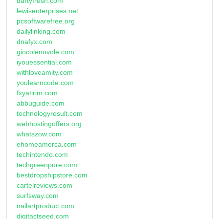
dartyfresh.com
lewisenterprises.net
pcsoftwarefree.org
dailylinking.com
dnafyx.com
giocolenuvole.com
iyouessential.com
withloveamity.com
youlearncode.com
fxyatirim.com
abbuguide.com
technologyresult.com
webhostingoffers.org
whatszow.com
ehomeamerca.com
techintendo.com
techgreenpure.com
bestdropshipstore.com
cartelreviews.com
surfsway.com
nailartproduct.com
digitactseed.com