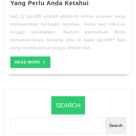
Ilmu
Yang Perlu Anda Ketahui
Pengetahuan
[ad_1] lgo188 adalah platform online populer yang
di
Balik
menawarkan berbagai layanan, mulai dari hiburan
lgo188:
hingga pendidikan. Namun pernahkah Anda
Yang
bertanya-tanya tentang ilmu di balik lgo188? Apa
Perlu
yang membuatnya begitu efektif dan
Anda
Ketahui
READ
READ MORE
MORE
SEARCH
Search