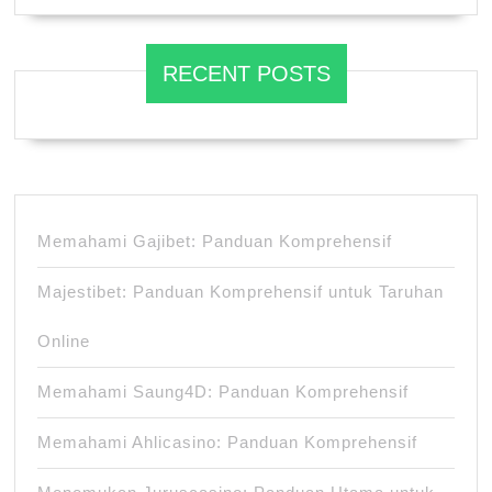
RECENT POSTS
Memahami Gajibet: Panduan Komprehensif
Majestibet: Panduan Komprehensif untuk Taruhan
Online
Memahami Saung4D: Panduan Komprehensif
Memahami Ahlicasino: Panduan Komprehensif