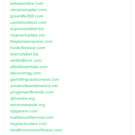
bekasionline.com
nbusinessplan.com
greenlife360.com
cantshoutitout.com
expressufabet.biz
mypuertoplata.net
thepioneerxpress.com
howtofixissue.com
teamufabet.biz
webfullform.com
allviddownload.com
decorsmag.com
gamblingcasinonews.com
universitiesofamerica.net
progameofbrands.com
qbreview.org
servicewueste.org
zippyrevs.com
matkanumbernow.com
myjobcirculars.com
healthmoreoverfitness.com