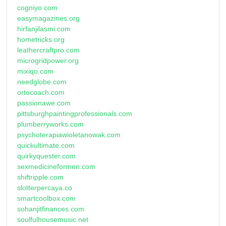
cogniyo.com
easymagazines.org
hirfanjilasmi.com
hometricks.org
leathercraftpro.com
microgridpower.org
mixiqo.com
needglobe.com
ortocoach.com
passionawe.com
pittsburghpaintingprofessionals.com
plumberryworks.com
psychoterapiawioletanowak.com
quickultimate.com
quirkyquester.com
sexmedicineformen.com
shiftripple.com
slotterpercaya.co
smartcoolbox.com
sohanjitfinances.com
soulfulhousemusic.net