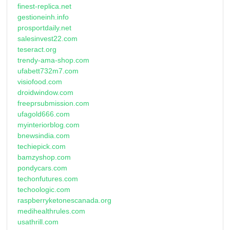
finest-replica.net
gestioneinh.info
prosportdaily.net
salesinvest22.com
teseract.org
trendy-ama-shop.com
ufabett732m7.com
visiofood.com
droidwindow.com
freeprsubmission.com
ufagold666.com
myinteriorblog.com
bnewsindia.com
techiepick.com
bamzyshop.com
pondycars.com
techonfutures.com
techoologic.com
raspberryketonescanada.org
medihealthrules.com
usathrill.com