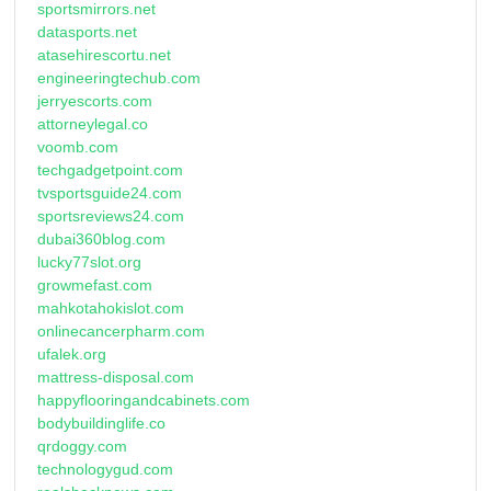
sportsmirrors.net
datasports.net
atasehirescortu.net
engineeringtechub.com
jerryescorts.com
attorneylegal.co
voomb.com
techgadgetpoint.com
tvsportsguide24.com
sportsreviews24.com
dubai360blog.com
lucky77slot.org
growmefast.com
mahkotahokislot.com
onlinecancerpharm.com
ufalek.org
mattress-disposal.com
happyflooringandcabinets.com
bodybuildinglife.co
qrdoggy.com
technologygud.com