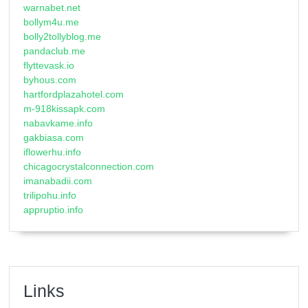
warnabet.net
bollym4u.me
bolly2tollyblog.me
pandaclub.me
flyttevask.io
byhous.com
hartfordplazahotel.com
m-918kissapk.com
nabavkame.info
gakbiasa.com
iflowerhu.info
chicagocrystalconnection.com
imanabadii.com
trilipohu.info
appruptio.info
Links