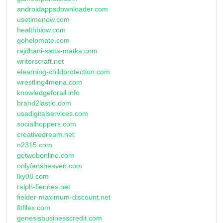
androidappsdownloader.com
usetimenow.com
healthblow.com
gohelpmate.com
rajdhani-satta-matka.com
writerscraft.net
elearning-childprotection.com
wrestling4mena.com
knowledgeforall.info
brand2lastio.com
usadigitalservices.com
socialhoppers.com
creativedream.net
n2315.com
getwebonline.com
onlyfansheaven.com
lky08.com
ralph-fiennes.net
fielder-maximum-discount.net
fitfllex.com
genesisbusinesscredit.com