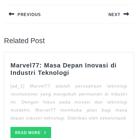
navigation
PREVIOUS
NEXT
Previous
Next
post:
post:
Related Post
Marvel77: Masa Depan Inovasi di
Marvel77:
Industri Teknologi
Masa
[ad_1] Marvel77 adalah perusahaan teknologi
Depan
Inovasi
revolusioner yang mengubah permainan di industri
di
ini. Dengan fokus pada inovasi dan teknologi
Industri
mutakhir, Marvel77 membuka jalan bagi masa
Teknologi
depan industri teknologi. Didirikan oleh sekelompok
READ
READ MORE
MORE