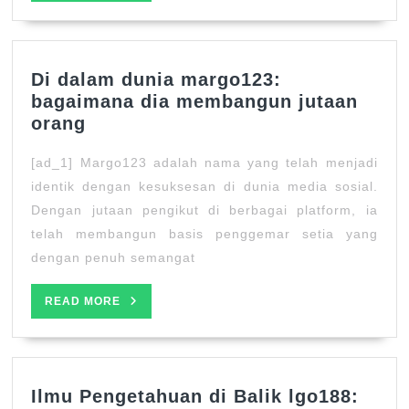
Di dalam dunia margo123:
bagaimana dia membangun jutaan
Di
orang
dalam
[ad_1] Margo123 adalah nama yang telah menjadi
dunia
margo123:
identik dengan kesuksesan di dunia media sosial.
bagaimana
Dengan jutaan pengikut di berbagai platform, ia
dia
telah membangun basis penggemar setia yang
membangun
dengan penuh semangat
jutaan
orang
READ
READ MORE
MORE
Ilmu Pengetahuan di Balik lgo188: