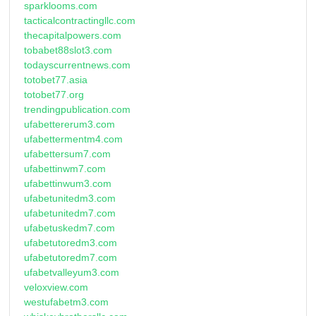
sparklooms.com
tacticalcontractingllc.com
thecapitalpowers.com
tobabet88slot3.com
todayscurrentnews.com
totobet77.asia
totobet77.org
trendingpublication.com
ufabettererum3.com
ufabettermentm4.com
ufabettersum7.com
ufabettinwm7.com
ufabettinwum3.com
ufabetunitedm3.com
ufabetunitedm7.com
ufabetuskedm7.com
ufabetutoredm3.com
ufabetutoredm7.com
ufabetvalleyum3.com
veloxview.com
westufabetm3.com