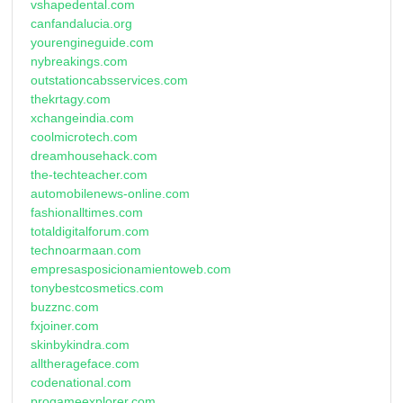
vshapedental.com
canfandalucia.org
yourengineguide.com
nybreakings.com
outstationcabsservices.com
thekrtagy.com
xchangeindia.com
coolmicrotech.com
dreamhousehack.com
the-techteacher.com
automobilenews-online.com
fashionalltimes.com
totaldigitalforum.com
technoarmaan.com
empresasposicionamientoweb.com
tonybestcosmetics.com
buzznc.com
fxjoiner.com
skinbykindra.com
alltherageface.com
codenational.com
progameexplorer.com