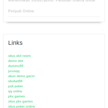
Menemukan Juruscasino: Panduan Utama untuk
Penjudi Online
Links
situs slot resmi
demo slot
domino99
jurusqq
akun demo gacor
sbobet88
judi poker
qq online
pkv games
situs pkv games
situs poker online