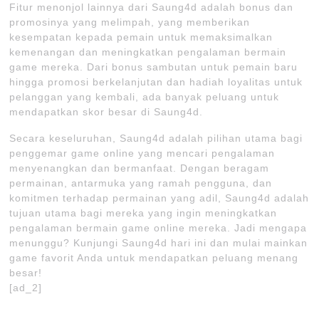
Fitur menonjol lainnya dari Saung4d adalah bonus dan
promosinya yang melimpah, yang memberikan
kesempatan kepada pemain untuk memaksimalkan
kemenangan dan meningkatkan pengalaman bermain
game mereka. Dari bonus sambutan untuk pemain baru
hingga promosi berkelanjutan dan hadiah loyalitas untuk
pelanggan yang kembali, ada banyak peluang untuk
mendapatkan skor besar di Saung4d.
Secara keseluruhan, Saung4d adalah pilihan utama bagi
penggemar game online yang mencari pengalaman
menyenangkan dan bermanfaat. Dengan beragam
permainan, antarmuka yang ramah pengguna, dan
komitmen terhadap permainan yang adil, Saung4d adalah
tujuan utama bagi mereka yang ingin meningkatkan
pengalaman bermain game online mereka. Jadi mengapa
menunggu? Kunjungi Saung4d hari ini dan mulai mainkan
game favorit Anda untuk mendapatkan peluang menang
besar!
[ad_2]
Post