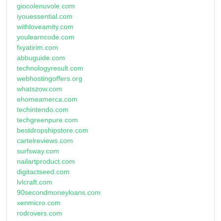
giocolenuvole.com
iyouessential.com
withloveamity.com
youlearncode.com
fxyatirim.com
abbuguide.com
technologyresult.com
webhostingoffers.org
whatszow.com
ehomeamerca.com
techintendo.com
techgreenpure.com
bestdropshipstore.com
cartelreviews.com
surfsway.com
nailartproduct.com
digitactseed.com
lvlcraft.com
90secondmoneyloans.com
xenmicro.com
rodrovers.com