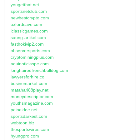
yougetthat.net
sportsnetclub.com
newbestcrypto.com
oxfordsave.com
iclassicgames.com
saung-artikel.com
fasthokivip2.com
observersports.com
cryptominingplus.com
aquinoticiaspe.com
longhairedfrenchbulldog.com
lawyersforhire.co
businemarket.com
matahari88play.net
moneydescriptor.com
youthsmagazine.com
painaidee.net
sportsdarkest.com
webtoon.biz
thesportswires.com
hyungpro.com