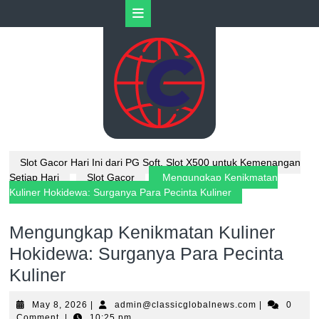
Skip
Open
to
content
Button
Slot Gacor Hari Ini dari PG Soft, Slot X500 untuk Kemenangan
Setiap Hari
Slot Gacor
Mengungkap Kenikmatan
Kuliner Hokidewa: Surganya Para Pecinta Kuliner
Mengungkap Kenikmatan Kuliner
Hokidewa: Surganya Para Pecinta
Kuliner
May
admin@classi
May 8, 2026
|
admin@classicglobalnews.com
|
0
8,
Comment
|
10:25 pm