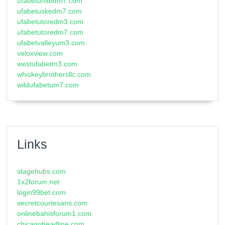
ufabetunitedm7.com
ufabetuskedm7.com
ufabetutoredm3.com
ufabetutoredm7.com
ufabetvalleyum3.com
veloxview.com
westufabetm3.com
whiskeybrothersllc.com
wildufabetum7.com
Links
stagehubs.com
1x2forum.net
login99bet.com
secretcourtesans.com
onlinebahisforum1.com
chicagoheadline.com