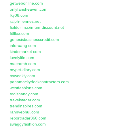
getwebonline.com
onlyfansheaven.com
lky08.com
ralph-fiennes.net
fielder-maximum-discount.net
fitfllex.com
genesisbusinesscredit.com
inforuang.com
kindsmarket.com
luvelylife.com
macramb.com
mypet-diary.com
oxweekly.com
panamacitydeckcontractors.com
westfashions.com
toolshandy.com
travelstager.com
trendinspires.com
rannyephul.com
reportradar360.com
swaggyfashion.com