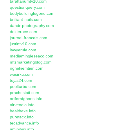
taraftariumtv10.com
questionquery.com
bodybuildinglegend.com
brilliant-nails.com
dandr-photography.com
dokteroce.com
journal-francais.com
justintv10.com
lawyerule.com
mediamingleseaco.com
mtsmarketingblog.com
nghekiemtien.com
wasirku.com
tejas24.com
poolturbo.com
prachestait.com
artforafghans.info
airvendio.info
healthexe.info
puretecx.info
tecadvance.info
aminityio.info