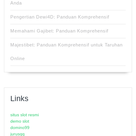
Anda
Pengertian Dewi4D: Panduan Komprehensif
Memahami Gajibet: Panduan Komprehensif
Majestibet: Panduan Komprehensif untuk Taruhan
Online
Links
situs slot resmi
demo slot
domino99
jurusqq