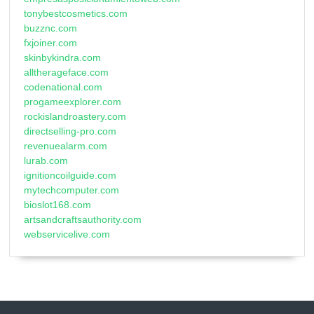
tonybestcosmetics.com
buzznc.com
fxjoiner.com
skinbykindra.com
alltherageface.com
codenational.com
progameexplorer.com
rockislandroastery.com
directselling-pro.com
revenuealarm.com
lurab.com
ignitioncoilguide.com
mytechcomputer.com
bioslot168.com
artsandcraftsauthority.com
webservicelive.com