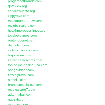
progameofbrands.com
qbreview.org
servicewueste.org
zippyrevs.com
matkanumbernow.com
myjobcirculars.com
healthmoreoverfitness.com
topslotxgames.com
routerloggnet.net
dantella6.com
slotsgamesone.com
hispinzone.com
kalyanbazarnights.com
top-online-casino-usa.com
honghuidoor.com
flowingtravel.com
nineniki.com
brandiospecialists.com
medicalcare7.com
adtennaball.com
nabzah.com
mongive.com