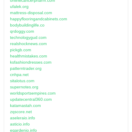
onlinecancerpharm.com
ufalek.org
mattress-disposal.com
happyflooringandcabinets.com
bodybuildinglife.co
qrdoggy.com
technologygud.com
realshocknews.com
pickgb.com
healthmistakes.com
ksfashiondresses.com
patterntrader.org
cnhpa.net
sitalotus.com
supernotes.org
worldsportsempires.com
updatecentral360.com
katamastah.com
zqscore.net
aseleraio.info
asticio.info
egardenio.info