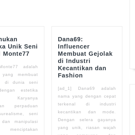
post:
mukan
Dana69:
ka Unik Seni
Influencer
Menemukan
l Monte77
Membuat Gejolak
kan
Estetika
di Industri
Monte77 adalah
Unik
Kecantikan dan
Seni
Dana69:
n yang membuat
Fashion
Digital
Influencer
n di dunia seni
[ad_1] Dana69 adalah
Monte77
Membuat
 dengan estetika
Gejolak
nama yang dengan cepat
ya. Karyanya
di
terkenal di industri
kan perpaduan
Industri
kecantikan dan mode.
surealisme, seni
Kecantikan
Dengan selera gayanya
, dan manipulasi
dan
yang unik, riasan wajah
l, menciptakan
Fashion