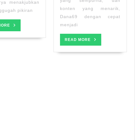
yang sempurna, dan
arya menakjubkan
konten yang menarik,
gugah pikiran
Dana69 dengan cepat
menjadi
READ
MORE
MORE
READ
READ MORE
MORE