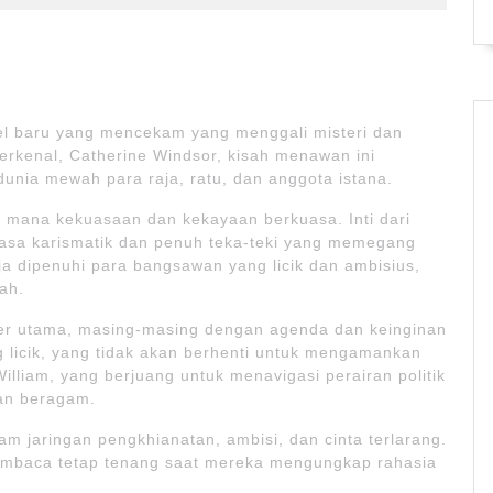
el baru yang mencekam yang menggali misteri dan
is terkenal, Catherine Windsor, kisah menawan ini
nia mewah para raja, ratu, dan anggota istana.
 di mana kekuasaan dan kekayaan berkuasa. Inti dari
sa karismatik dan penuh teka-teki yang memegang
ja dipenuhi para bangsawan yang licik dan ambisius,
ah.
ter utama, masing-masing dengan agenda dan keinginan
g licik, yang tidak akan berhenti untuk mengamankan
 William, yang berjuang untuk menavigasi perairan politik
dan beragam.
lam jaringan pengkhianatan, ambisi, dan cinta terlarang.
pembaca tetap tenang saat mereka mengungkap rahasia