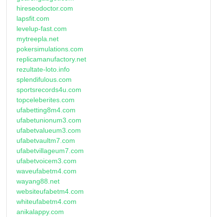
hireseodoctor.com
lapsfit.com
levelup-fast.com
mytreepla.net
pokersimulations.com
replicamanufactory.net
rezultate-loto.info
splendifulous.com
sportsrecords4u.com
topceleberites.com
ufabetting8m4.com
ufabetunionum3.com
ufabetvalueum3.com
ufabetvaultm7.com
ufabetvillageum7.com
ufabetvoicem3.com
waveufabetm4.com
wayang88.net
websiteufabetm4.com
whiteufabetm4.com
anikalappy.com