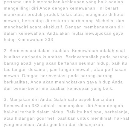
pertama untuk merasakan kehidupan yang baik adalah
mengelilingi diri Anda dengan kemewahan. Ini berarti
menikmati produk-produk kelas atas, menginap di hotel
mewah, bersantap di restoran berbintang Michelin, dan
menghadiri acara eksklusif. Dengan membenamkan diri
dalam kemewahan, Anda akan mulai mewujudkan gaya
hidup Kemewahan 333.
2. Berinvestasi dalam kualitas: Kemewahan adalah soal
kualitas daripada kuantitas. Berinvestasilah pada barang-
barang abadi yang akan bertahan seumur hidup, baik itu
tas tangan desainer, jam tangan mewah, atau perhiasan
mewah. Dengan berinvestasi pada barang-barang
berkualitas, Anda akan meningkatkan gaya hidup Anda
dan benar-benar merasakan kehidupan yang baik.
3. Manjakan diri Anda: Salah satu aspek kunci dari
Kemewahan 333 adalah memanjakan diri Anda dengan
hal-hal terbaik dalam hidup. Baik itu hari spa, berbelanja,
atau hidangan gourmet, pastikan untuk menikmati hal-hal
yang membuat Anda gembira dan dimanjakan.