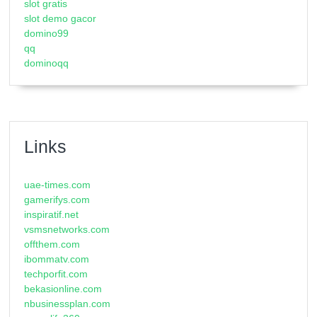
slot gratis
slot demo gacor
domino99
qq
dominoqq
Links
uae-times.com
gamerifys.com
inspiratif.net
vsmsnetworks.com
offthem.com
ibommatv.com
techporfit.com
bekasionline.com
nbusinessplan.com