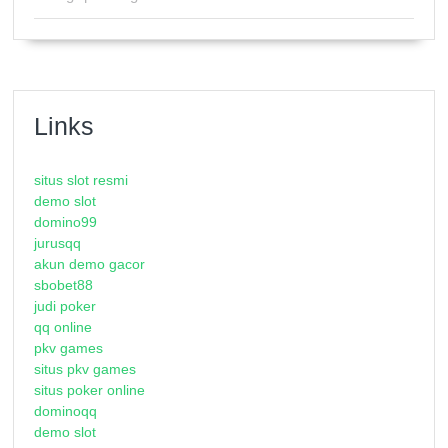
Links
situs slot resmi
demo slot
domino99
jurusqq
akun demo gacor
sbobet88
judi poker
qq online
pkv games
situs pkv games
situs poker online
dominoqq
demo slot