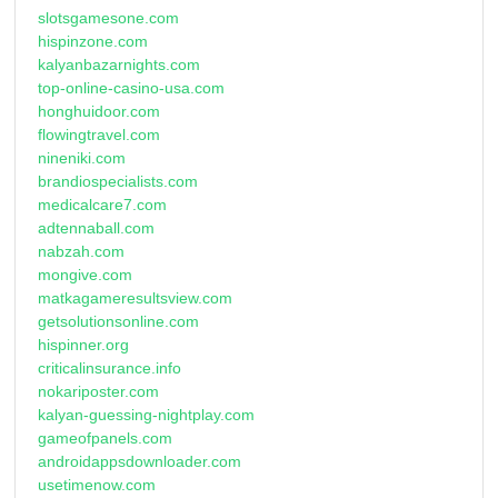
slotsgamesone.com
hispinzone.com
kalyanbazarnights.com
top-online-casino-usa.com
honghuidoor.com
flowingtravel.com
nineniki.com
brandiospecialists.com
medicalcare7.com
adtennaball.com
nabzah.com
mongive.com
matkagameresultsview.com
getsolutionsonline.com
hispinner.org
criticalinsurance.info
nokariposter.com
kalyan-guessing-nightplay.com
gameofpanels.com
androidappsdownloader.com
usetimenow.com