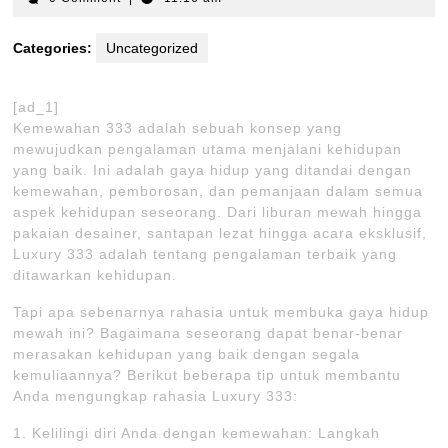
2025
Categories:
Uncategorized
[ad_1]
Kemewahan 333 adalah sebuah konsep yang
mewujudkan pengalaman utama menjalani kehidupan
yang baik. Ini adalah gaya hidup yang ditandai dengan
kemewahan, pemborosan, dan pemanjaan dalam semua
aspek kehidupan seseorang. Dari liburan mewah hingga
pakaian desainer, santapan lezat hingga acara eksklusif,
Luxury 333 adalah tentang pengalaman terbaik yang
ditawarkan kehidupan.
Tapi apa sebenarnya rahasia untuk membuka gaya hidup
mewah ini? Bagaimana seseorang dapat benar-benar
merasakan kehidupan yang baik dengan segala
kemuliaannya? Berikut beberapa tip untuk membantu
Anda mengungkap rahasia Luxury 333:
1. Kelilingi diri Anda dengan kemewahan: Langkah