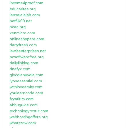
income4proof.com
educaritas.org
lensajelajah.com
betflik09.net
ncaq.org
xenmicro.com
onlineshopera.com
dartyfresh.com
lewisenterprises.net
pcsoftwarefree.org
dailylinking.com
dnafyx.com
giocolenuvole.com
iyouessential.com
withloveamity.com
youlearncode.com
fxyatirim.com
abbuguide.com
technologyresult.com
webhostingoffers.org
whatszow.com