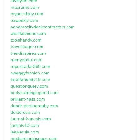
luvelylife.com
macramb.com
mypet-diary.com
oxweekly.com
panamacitydeckcontractors.com
westfashions.com
toolshandy.com
travelstager.com
trendinspires.com
rannyephul.com
reportradar360.com
swaggyfashion.com
taraftariumtv10.com
questionquery.com
bodybuildinglegend.com
brilliant-nails.com
dandr-photography.com
dokteroce.com
journal-francais.com
justintv10.com
lawyerule.com
mediamingleseaco.com