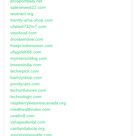
prosportdaily.net
salesinvest22.com
teseract.org
trendy-ama-shop.com
ufabett732m7.com
visiofood.com
droidwindow.com
freeprsubmission.com
ufagold666.com
myinteriorblog.com
bnewsindia.com
techiepick.com
bamzyshop.com
pondycars.com
techonfutures.com
techoologic.com
raspberryketonescanada.org
medihealthrules.com
usathrill.com
vshapedental.com
canfandalucia.org
yourengineguide.com