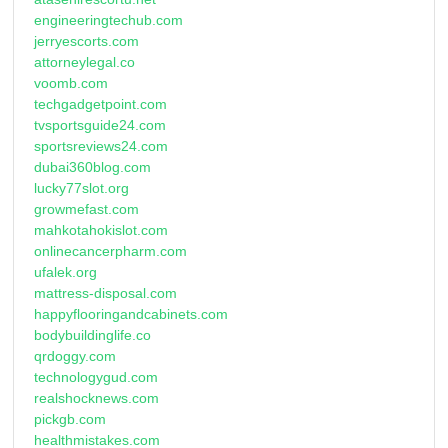
engineeringtechub.com
jerryescorts.com
attorneylegal.co
voomb.com
techgadgetpoint.com
tvsportsguide24.com
sportsreviews24.com
dubai360blog.com
lucky77slot.org
growmefast.com
mahkotahokislot.com
onlinecancerpharm.com
ufalek.org
mattress-disposal.com
happyflooringandcabinets.com
bodybuildinglife.co
qrdoggy.com
technologygud.com
realshocknews.com
pickgb.com
healthmistakes.com