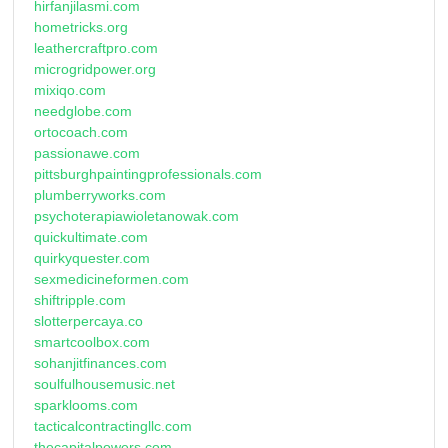
hirfanjilasmi.com
hometricks.org
leathercraftpro.com
microgridpower.org
mixiqo.com
needglobe.com
ortocoach.com
passionawe.com
pittsburghpaintingprofessionals.com
plumberryworks.com
psychoterapiawioletanowak.com
quickultimate.com
quirkyquester.com
sexmedicineformen.com
shiftripple.com
slotterpercaya.co
smartcoolbox.com
sohanjitfinances.com
soulfulhousemusic.net
sparklooms.com
tacticalcontractingllc.com
thecapitalpowers.com