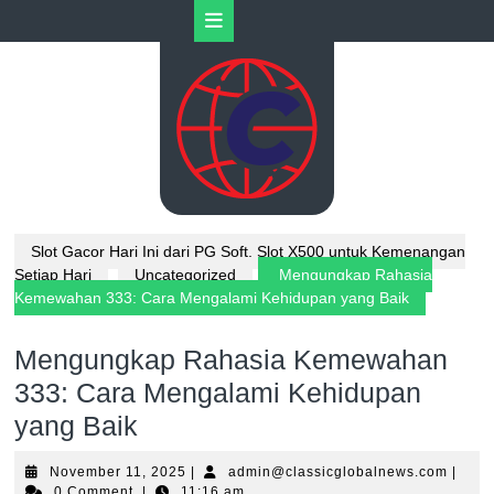
Skip
Open
to
content
Button
Slot Gacor Hari Ini dari PG Soft, Slot X500 untuk Kemenangan
Setiap Hari
Uncategorized
Mengungkap Rahasia
Kemewahan 333: Cara Mengalami Kehidupan yang Baik
Mengungkap Rahasia Kemewahan
333: Cara Mengalami Kehidupan
yang Baik
November
admin
November 11, 2025
|
admin@classicglobalnews.com
|
11,
0 Comment
|
11:16 am