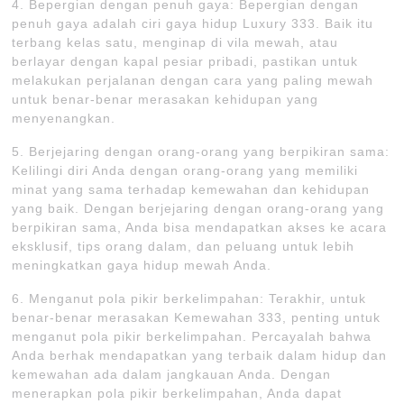
4. Bepergian dengan penuh gaya: Bepergian dengan
penuh gaya adalah ciri gaya hidup Luxury 333. Baik itu
terbang kelas satu, menginap di vila mewah, atau
berlayar dengan kapal pesiar pribadi, pastikan untuk
melakukan perjalanan dengan cara yang paling mewah
untuk benar-benar merasakan kehidupan yang
menyenangkan.
5. Berjejaring dengan orang-orang yang berpikiran sama:
Kelilingi diri Anda dengan orang-orang yang memiliki
minat yang sama terhadap kemewahan dan kehidupan
yang baik. Dengan berjejaring dengan orang-orang yang
berpikiran sama, Anda bisa mendapatkan akses ke acara
eksklusif, tips orang dalam, dan peluang untuk lebih
meningkatkan gaya hidup mewah Anda.
6. Menganut pola pikir berkelimpahan: Terakhir, untuk
benar-benar merasakan Kemewahan 333, penting untuk
menganut pola pikir berkelimpahan. Percayalah bahwa
Anda berhak mendapatkan yang terbaik dalam hidup dan
kemewahan ada dalam jangkauan Anda. Dengan
menerapkan pola pikir berkelimpahan, Anda dapat