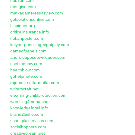
nabzah.com
mongive.com
matkagameresultsview.com
getsolutionsonline.com
hispinner.org
criticalinsurance.info
nokariposter.com
kalyan-guessing-nightplay.com
gameofpanels.com
androidappsdownloader.com
usetimenow.com
healthblow.com
gohelpmate.com
rajdhani-satta-matka.com
writerscraft.net
elearning-childprotection.com
wrestling4mena.com
knowledgeforall.info
brand2lastio.com
usadigitalservices.com
socialhoppers.com
creativedream.net