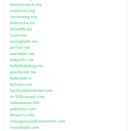
donorsmatch.org
nowtimes.org
casinoeing.org
livemocha.biz
streetlife.biz
hyves.biz
enoughinfo.net
pinhive.net
warnabet.net
bollym4u.me
bolly2tollyblog.me
pandaclub.me
flyttevask.io
byhous.com
hartfordplazahotel.com
m-918kissapk.com
nabavkame.info
gakbiasa.com
iflowerhu.info
chicagocrystalconnection.com
imanabadii.com