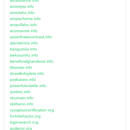
tecadvance.info
aminityio.info
amiolahu.info
ampacheme.info
ampullahu.info
aromaxme.info
asserthatecontrast.info
atenderme.info
bangumiio.info
bekosunhu.info
beneficialgrandiose.info
blomaio.info
dosellinfoplete.info
podtubeio.info
powerfulvolatile.info
qvidsio.info
shumaio.info
slotherio.info
cysapluscertification.org
fortnitehacks.org
loginsearch.org
aodecor.org