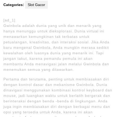
Categories:
Slot Gacor
[ad_1]
Gwinbola adalah dunia yang unik dan menarik yang
hanya menunggu untuk dieksplorasi. Dunia virtual ini
menawarkan kemungkinan tak terbatas untuk
petualangan, kreativitas, dan interaksi sosial. Jika Anda
baru mengenal Gwinbola, Anda mungkin merasa sedikit
kewalahan oleh luasnya dunia yang menarik ini. Tapi
jangan takut, karena pemandu pemula ini akan
membantu Anda menavigasi jalan melalui Gwinbola dan
menemukan semua yang ditawarkan.
Pertama dan terutama, penting untuk membiasakan diri
dengan kontrol dasar dan mekanisme Gwinbola. Dunia
dinavigasi menggunakan kombinasi kontrol keyboard dan
mouse, jadi luangkan waktu untuk berlatih bergerak dan
berinteraksi dengan benda -benda di lingkungan. Anda
juga ingin membiasakan diri dengan berbagai menu dan
opsi yang tersedia untuk Anda, karena ini akan