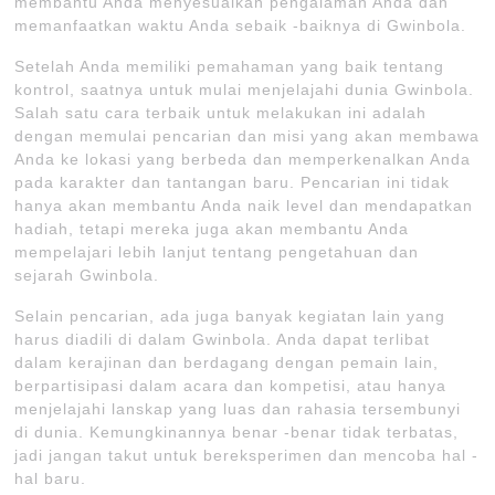
membantu Anda menyesuaikan pengalaman Anda dan
memanfaatkan waktu Anda sebaik -baiknya di Gwinbola.
Setelah Anda memiliki pemahaman yang baik tentang
kontrol, saatnya untuk mulai menjelajahi dunia Gwinbola.
Salah satu cara terbaik untuk melakukan ini adalah
dengan memulai pencarian dan misi yang akan membawa
Anda ke lokasi yang berbeda dan memperkenalkan Anda
pada karakter dan tantangan baru. Pencarian ini tidak
hanya akan membantu Anda naik level dan mendapatkan
hadiah, tetapi mereka juga akan membantu Anda
mempelajari lebih lanjut tentang pengetahuan dan
sejarah Gwinbola.
Selain pencarian, ada juga banyak kegiatan lain yang
harus diadili di dalam Gwinbola. Anda dapat terlibat
dalam kerajinan dan berdagang dengan pemain lain,
berpartisipasi dalam acara dan kompetisi, atau hanya
menjelajahi lanskap yang luas dan rahasia tersembunyi
di dunia. Kemungkinannya benar -benar tidak terbatas,
jadi jangan takut untuk bereksperimen dan mencoba hal -
hal baru.