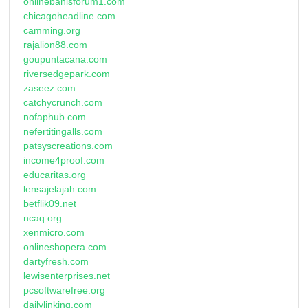
onlinebahisforum1.com
chicagoheadline.com
camming.org
rajalion88.com
goupuntacana.com
riversedgepark.com
zaseez.com
catchycrunch.com
nofaphub.com
nefertitingalls.com
patsyscreations.com
income4proof.com
educaritas.org
lensajelajah.com
betflik09.net
ncaq.org
xenmicro.com
onlineshopera.com
dartyfresh.com
lewisenterprises.net
pcsoftwarefree.org
dailylinking.com