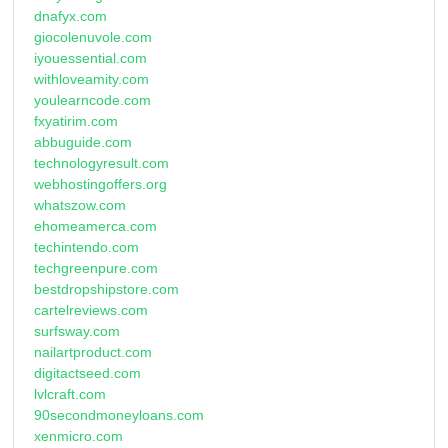
dnafyx.com
giocolenuvole.com
iyouessential.com
withloveamity.com
youlearncode.com
fxyatirim.com
abbuguide.com
technologyresult.com
webhostingoffers.org
whatszow.com
ehomeamerca.com
techintendo.com
techgreenpure.com
bestdropshipstore.com
cartelreviews.com
surfsway.com
nailartproduct.com
digitactseed.com
lvlcraft.com
90secondmoneyloans.com
xenmicro.com