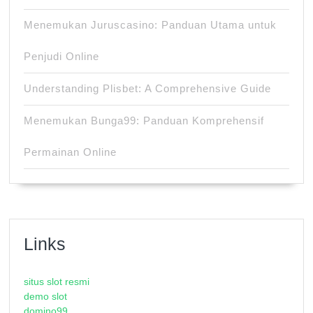
Menemukan Juruscasino: Panduan Utama untuk
Penjudi Online
Understanding Plisbet: A Comprehensive Guide
Menemukan Bunga99: Panduan Komprehensif
Permainan Online
Links
situs slot resmi
demo slot
domino99