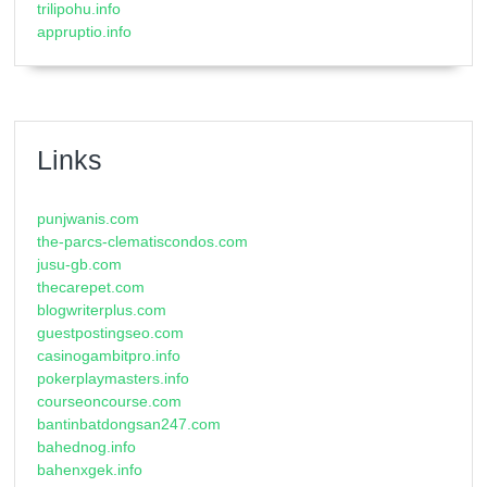
trilipohu.info
appruptio.info
Links
punjwanis.com
the-parcs-clematiscondos.com
jusu-gb.com
thecarepet.com
blogwriterplus.com
guestpostingseo.com
casinogambitpro.info
pokerplaymasters.info
courseoncourse.com
bantinbatdongsan247.com
bahednog.info
bahenxgek.info