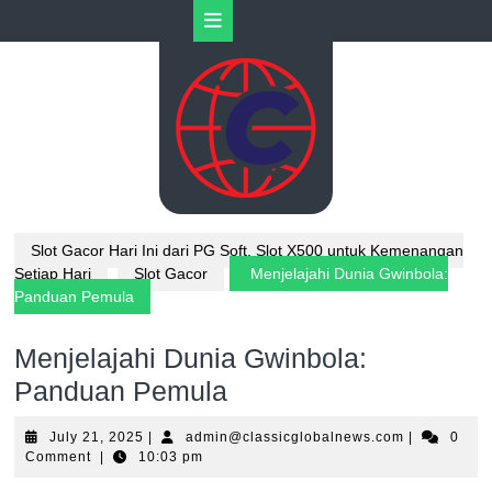
Skip
Open
to
content
Button
Slot Gacor Hari Ini dari PG Soft, Slot X500 untuk Kemenangan
Setiap Hari
Slot Gacor
Menjelajahi Dunia Gwinbola:
Panduan Pemula
Menjelajahi Dunia Gwinbola:
Panduan Pemula
July
admin@clas
July 21, 2025
|
admin@classicglobalnews.com
|
0
21,
Comment
|
10:03 pm
2025