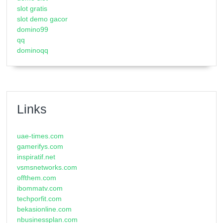
slot gratis
slot demo gacor
domino99
qq
dominoqq
Links
uae-times.com
gamerifys.com
inspiratif.net
vsmsnetworks.com
offthem.com
ibommatv.com
techporfit.com
bekasionline.com
nbusinessplan.com