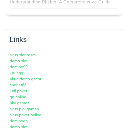
Understanding Plisbet: A Comprehensive Guide
Links
situs slot resmi
demo slot
domino99
jurusqq
akun demo gacor
sbobet88
judi poker
qq online
pkv games
situs pkv games
situs poker online
dominoqq
demo slot