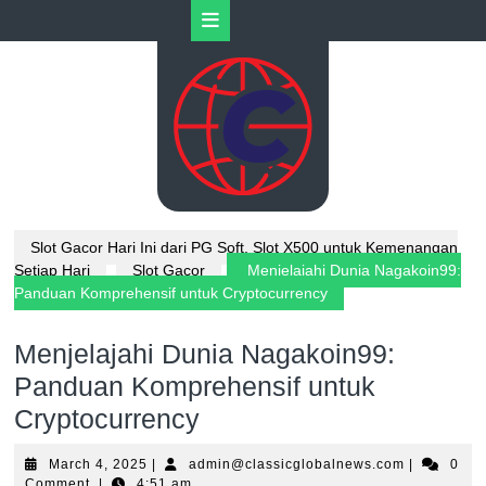
Skip
Open
to
content
Button
Slot Gacor Hari Ini dari PG Soft, Slot X500 untuk Kemenangan
Setiap Hari
Slot Gacor
Menjelajahi Dunia Nagakoin99:
Panduan Komprehensif untuk Cryptocurrency
Menjelajahi Dunia Nagakoin99:
Panduan Komprehensif untuk
Cryptocurrency
March
admin@clas
March 4, 2025
|
admin@classicglobalnews.com
|
0
4,
Comment
|
4:51 am