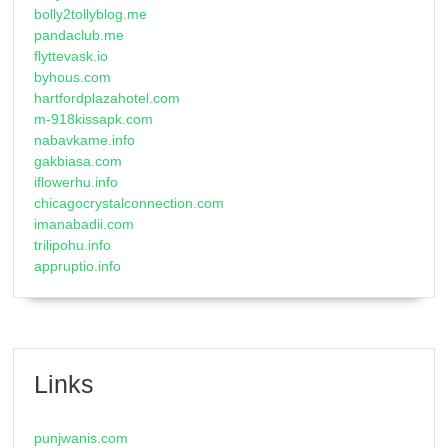
bolly2tollyblog.me
pandaclub.me
flyttevask.io
byhous.com
hartfordplazahotel.com
m-918kissapk.com
nabavkame.info
gakbiasa.com
iflowerhu.info
chicagocrystalconnection.com
imanabadii.com
trilipohu.info
appruptio.info
Links
punjwanis.com