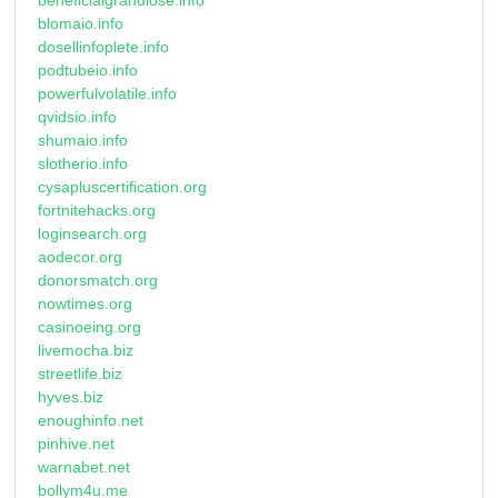
blomaio.info
dosellinfoplete.info
podtubeio.info
powerfulvolatile.info
qvidsio.info
shumaio.info
slotherio.info
cysapluscertification.org
fortnitehacks.org
loginsearch.org
aodecor.org
donorsmatch.org
nowtimes.org
casinoeing.org
livemocha.biz
streetlife.biz
hyves.biz
enoughinfo.net
pinhive.net
warnabet.net
bollym4u.me