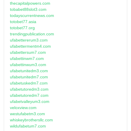
thecapitalpowers.com
tobabet88slot3.com
todayscurrentnews.com
totobet77.asia
totobet77.org
trendingpublication.com
ufabettererum3.com
ufabettermentm4.com
ufabettersum7.com
ufabettinwm7.com
ufabettinwum3.com
ufabetunitedm3.com
ufabetunitedm7.com
ufabetuskedm7.com
ufabetutoredm3.com
ufabetutoredm7.com
ufabetvalleyum3.com
veloxview.com
westufabetm3.com
whiskeybrothersllc.com
wildufabetum7.com