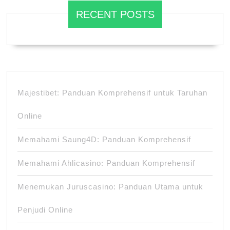
RECENT POSTS
Majestibet: Panduan Komprehensif untuk Taruhan
Online
Memahami Saung4D: Panduan Komprehensif
Memahami Ahlicasino: Panduan Komprehensif
Menemukan Juruscasino: Panduan Utama untuk
Penjudi Online