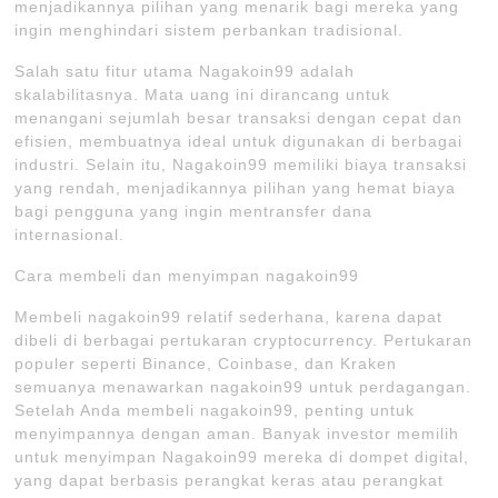
menjadikannya pilihan yang menarik bagi mereka yang
ingin menghindari sistem perbankan tradisional.
Salah satu fitur utama Nagakoin99 adalah
skalabilitasnya. Mata uang ini dirancang untuk
menangani sejumlah besar transaksi dengan cepat dan
efisien, membuatnya ideal untuk digunakan di berbagai
industri. Selain itu, Nagakoin99 memiliki biaya transaksi
yang rendah, menjadikannya pilihan yang hemat biaya
bagi pengguna yang ingin mentransfer dana
internasional.
Cara membeli dan menyimpan nagakoin99
Membeli nagakoin99 relatif sederhana, karena dapat
dibeli di berbagai pertukaran cryptocurrency. Pertukaran
populer seperti Binance, Coinbase, dan Kraken
semuanya menawarkan nagakoin99 untuk perdagangan.
Setelah Anda membeli nagakoin99, penting untuk
menyimpannya dengan aman. Banyak investor memilih
untuk menyimpan Nagakoin99 mereka di dompet digital,
yang dapat berbasis perangkat keras atau perangkat