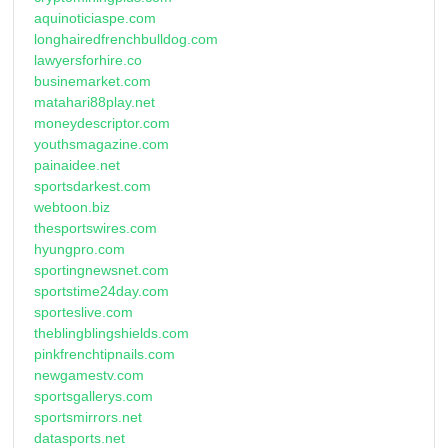
aquinoticiaspe.com
longhairedfrenchbulldog.com
lawyersforhire.co
businemarket.com
matahari88play.net
moneydescriptor.com
youthsmagazine.com
painaidee.net
sportsdarkest.com
webtoon.biz
thesportswires.com
hyungpro.com
sportingnewsnet.com
sportstime24day.com
sporteslive.com
theblingblingshields.com
pinkfrenchtipnails.com
newgamestv.com
sportsgallerys.com
sportsmirrors.net
datasports.net