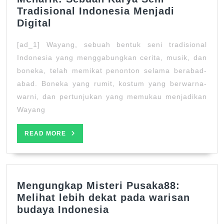
Tradisional Indonesia Menjadi
Menjelajahi
Digital
Dunia
[ad_1] Wayang, sebuah bentuk seni tradisional
Wayang88
yang
Indonesia yang menggabungkan cerita, musik, dan
Menarik:
boneka, telah memikat penonton selama berabad-
Sebuah
abad. Boneka yang rumit, kostum yang berwarna-
Karya
warni, dan pertunjukan yang memukau menjadikan
Seni
Wayang
Tradisional
Indonesia
READ
READ MORE
Menjadi
MORE
Digital
Mengungkap Misteri Pusaka88:
Melihat lebih dekat pada warisan
Mengungkap
budaya Indonesia
Misteri