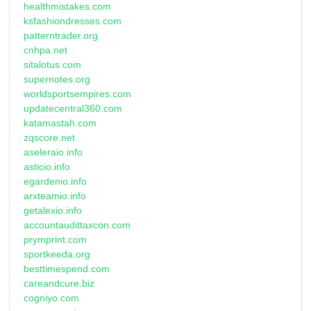
healthmistakes.com
ksfashiondresses.com
patterntrader.org
cnhpa.net
sitalotus.com
supernotes.org
worldsportsempires.com
updatecentral360.com
katamastah.com
zqscore.net
aseleraio.info
asticio.info
egardenio.info
arxteamio.info
getalexio.info
accountaudittaxcon.com
prymprint.com
sportkeeda.org
besttimespend.com
careandcure.biz
cogniyo.com