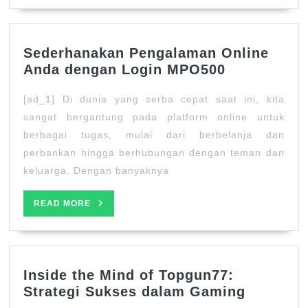
Sederhanakan Pengalaman Online
Sederhana
Anda dengan Login MPO500
Pengalama
[ad_1] Di dunia yang serba cepat saat ini, kita
Online
Anda
sangat bergantung pada platform online untuk
dengan
berbagai tugas, mulai dari berbelanja dan
Login
perbankan hingga berhubungan dengan teman dan
MPO500
keluarga. Dengan banyaknya
READ
READ MORE
MORE
Inside the Mind of Topgun77:
Inside
Strategi Sukses dalam Gaming
the