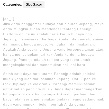
Categories:
Slot Gacor
[ad_1]
Jika Anda penggemar budaya dan hiburan Jepang, maka
Anda mungkin sudah mendengar tentang Panenjp.
Platform online ini adalah harta karun budaya pop
Jepang, menawarkan berbagai konten dari musik, anime,
dan manga hingga mode, keindahan, dan makanan.
Apakah Anda seorang Jepang yang berpengalaman atau
hanya mencelupkan jari kaki Anda ke dunia budaya
Jepang, Panenjp adalah tempat yang tepat untuk
mengeksplorasi dan menemukan hal -hal baru.
Salah satu daya tarik utama Panenjp adalah koleksi
musik yang luas dari seniman Jepang. Dari J-pop ke
rock, hip-hop ke elektronik, Panenjp memiliki sesuatu
untuk setiap pencinta musik. Anda dapat mendengarkan
hit populer dari artis top seperti Arashi, parfum, dan
babymetal, serta menemukan tindakan yang sedang naik
daun yang mungkin belum pernah Anda dengar