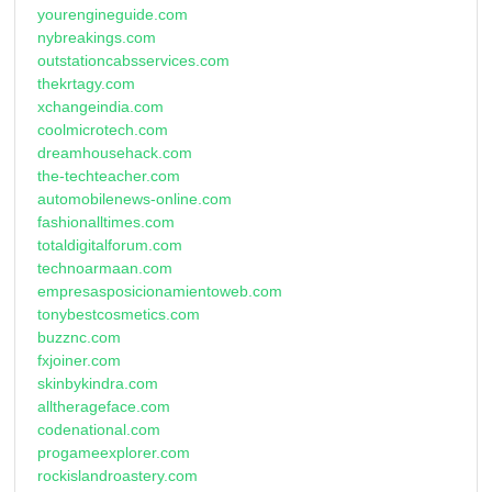
yourengineguide.com
nybreakings.com
outstationcabsservices.com
thekrtagy.com
xchangeindia.com
coolmicrotech.com
dreamhousehack.com
the-techteacher.com
automobilenews-online.com
fashionalltimes.com
totaldigitalforum.com
technoarmaan.com
empresasposicionamientoweb.com
tonybestcosmetics.com
buzznc.com
fxjoiner.com
skinbykindra.com
alltherageface.com
codenational.com
progameexplorer.com
rockislandroastery.com