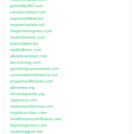
greenlife360.com
cantshoutitout.com
expressufabet.biz
mypuertoplata.net
thepioneerxpress.com
howtofixissue.com
teamufabet.biz
webfullform.com
allviddownload.com
decorsmag.com
gamblingcasinonews.com
universitiesofamerica.net
progameofbrands.com
qbreview.org
servicewueste.org
zippyrevs.com
matkanumbernow.com
myjobcirculars.com
healthmoreoverfitness.com
topslotxgames.com
routerloggnet.net