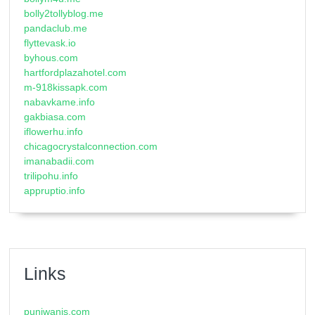
bolly2tollyblog.me
pandaclub.me
flyttevask.io
byhous.com
hartfordplazahotel.com
m-918kissapk.com
nabavkame.info
gakbiasa.com
iflowerhu.info
chicagocrystalconnection.com
imanabadii.com
trilipohu.info
appruptio.info
Links
punjwanis.com