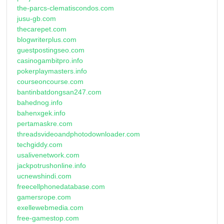
the-parcs-clematiscondos.com
jusu-gb.com
thecarepet.com
blogwriterplus.com
guestpostingseo.com
casinogambitpro.info
pokerplaymasters.info
courseoncourse.com
bantinbatdongsan247.com
bahednog.info
bahenxgek.info
pertamaskre.com
threadsvideoandphotodownloader.com
techgiddy.com
usalivenetwork.com
jackpotrushonline.info
ucnewshindi.com
freecellphonedatabase.com
gamersrope.com
exellewebmedia.com
free-gamestop.com