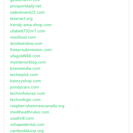
prosportdaily.net
salesinvest22.com
teseract.org
trendy-ama-shop.com
ufabett732m7.com
visiofood.com
droidwindow.com
freeprsubmission.com
ufagold666.com
myinteriorblog.com
bnewsindia.com
techiepick.com
bamzyshop.com
pondycars.com
techonfutures.com
techoologic.com
raspberryketonescanada.org
medihealthrules.com
usathrill.com
vshapedental.com
canfandalucia.org