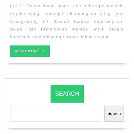
[ad_1] Dalam dunia game, ada beberapa individu
Mind
of
terpilih yang menonjol dibandingkan yang lain.
Topgun7
Orang-orang ini dikenal karena keterampilan,
Strategi
tekad, dan kemampuan mereka untuk secara
Sukses
konsisten menjadi yang teratas dalam situasi
dalam
Gaming
READ
READ MORE
MORE
SEARCH
Search