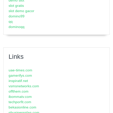
demo slot
slot gratis
slot demo gacor
domino99
qq
dominoqq
Links
uae-times.com
gamerifys.com
inspiratif.net
vsmsnetworks.com
offthem.com
ibommatv.com
techporfit.com
bekasionline.com
nbusinessplan.com