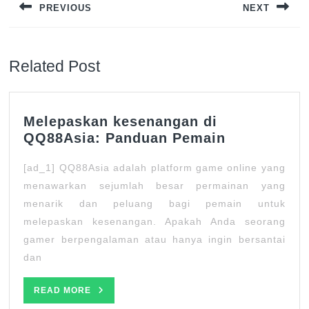
PREVIOUS
NEXT
Previous
Next
post:
post:
Related Post
Melepaskan kesenangan di
Melepaska
QQ88Asia: Panduan Pemain
kesenanga
[ad_1] QQ88Asia adalah platform game online yang
di
QQ88Asia:
menawarkan sejumlah besar permainan yang
Panduan
menarik dan peluang bagi pemain untuk
Pemain
melepaskan kesenangan. Apakah Anda seorang
gamer berpengalaman atau hanya ingin bersantai
dan
READ
READ MORE
MORE