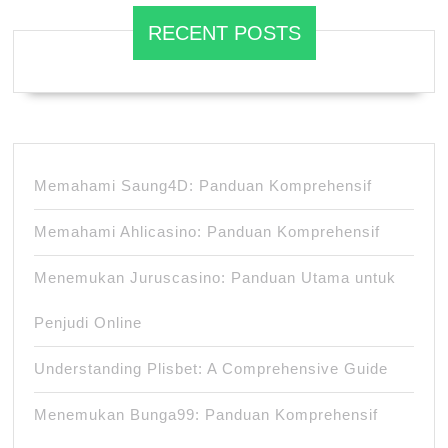
RECENT POSTS
Memahami Saung4D: Panduan Komprehensif
Memahami Ahlicasino: Panduan Komprehensif
Menemukan Juruscasino: Panduan Utama untuk
Penjudi Online
Understanding Plisbet: A Comprehensive Guide
Menemukan Bunga99: Panduan Komprehensif