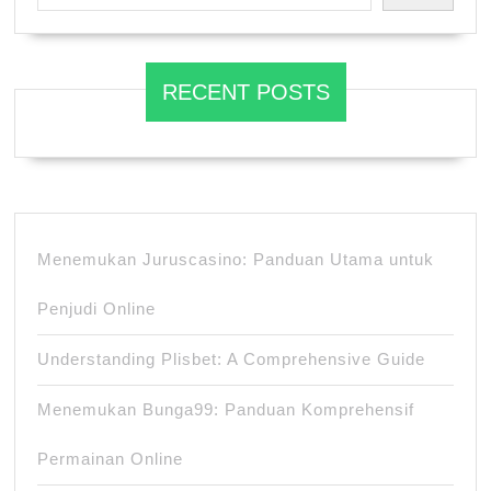
RECENT POSTS
Menemukan Juruscasino: Panduan Utama untuk
Penjudi Online
Understanding Plisbet: A Comprehensive Guide
Menemukan Bunga99: Panduan Komprehensif
Permainan Online