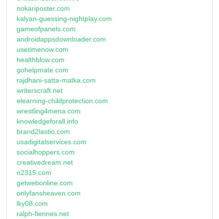
nokariposter.com
kalyan-guessing-nightplay.com
gameofpanels.com
androidappsdownloader.com
usetimenow.com
healthblow.com
gohelpmate.com
rajdhani-satta-matka.com
writerscraft.net
elearning-childprotection.com
wrestling4mena.com
knowledgeforall.info
brand2lastio.com
usadigitalservices.com
socialhoppers.com
creativedream.net
n2315.com
getwebonline.com
onlyfansheaven.com
lky08.com
ralph-fiennes.net