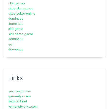
pkv games
situs pkv games
situs poker online
dominoqq
demo slot
slot gratis
slot demo gacor
domino99
qq
dominoqq
Links
uae-times.com
gamerifys.com
inspiratif.net
vsmsnetworks.com