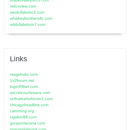
veloxview.com
westufabetm3.com
whiskeybrothersllc.com
wildufabetum7.com
Links
stagehubs.com
1x2forum.net
login99bet.com
secretcourtesans.com
onlinebahisforum1.com
chicagoheadline.com
camming.org
rajalion88.com
goupuntacana.com
riversedgepark.com