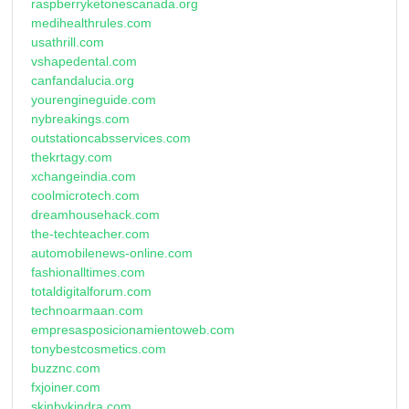
raspberryketonescanada.org
medihealthrules.com
usathrill.com
vshapedental.com
canfandalucia.org
yourengineguide.com
nybreakings.com
outstationcabsservices.com
thekrtagy.com
xchangeindia.com
coolmicrotech.com
dreamhousehack.com
the-techteacher.com
automobilenews-online.com
fashionalltimes.com
totaldigitalforum.com
technoarmaan.com
empresasposicionamientoweb.com
tonybestcosmetics.com
buzznc.com
fxjoiner.com
skinbykindra.com