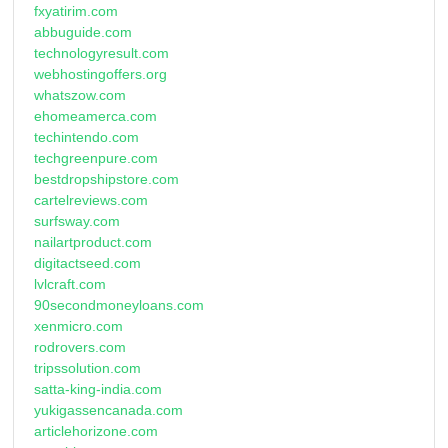
fxyatirim.com
abbuguide.com
technologyresult.com
webhostingoffers.org
whatszow.com
ehomeamerca.com
techintendo.com
techgreenpure.com
bestdropshipstore.com
cartelreviews.com
surfsway.com
nailartproduct.com
digitactseed.com
lvlcraft.com
90secondmoneyloans.com
xenmicro.com
rodrovers.com
tripssolution.com
satta-king-india.com
yukigassencanada.com
articlehorizone.com