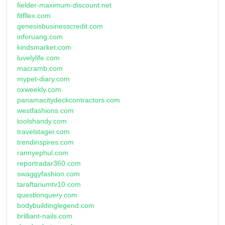
fielder-maximum-discount.net
fitfllex.com
genesisbusinesscredit.com
inforuang.com
kindsmarket.com
luvelylife.com
macramb.com
mypet-diary.com
oxweekly.com
panamacitydeckcontractors.com
westfashions.com
toolshandy.com
travelstager.com
trendinspires.com
rannyephul.com
reportradar360.com
swaggyfashion.com
taraftariumtv10.com
questionquery.com
bodybuildinglegend.com
brilliant-nails.com