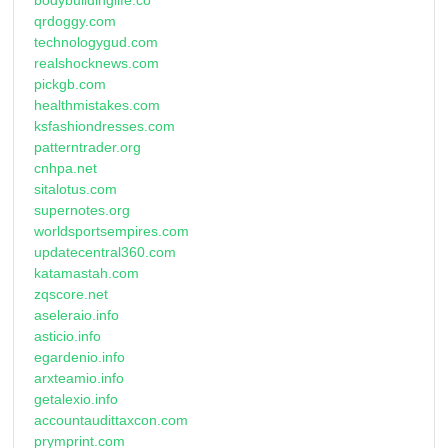
qrdoggy.com
technologygud.com
realshocknews.com
pickgb.com
healthmistakes.com
ksfashiondresses.com
patterntrader.org
cnhpa.net
sitalotus.com
supernotes.org
worldsportsempires.com
updatecentral360.com
katamastah.com
zqscore.net
aseleraio.info
asticio.info
egardenio.info
arxteamio.info
getalexio.info
accountaudittaxcon.com
prymprint.com