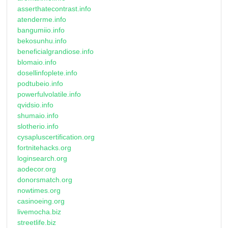
asserthatecontrast.info
atenderme.info
bangumiio.info
bekosunhu.info
beneficialgrandiose.info
blomaio.info
dosellinfoplete.info
podtubeio.info
powerfulvolatile.info
qvidsio.info
shumaio.info
slotherio.info
cysapluscertification.org
fortnitehacks.org
loginsearch.org
aodecor.org
donorsmatch.org
nowtimes.org
casinoeing.org
livemocha.biz
streetlife.biz