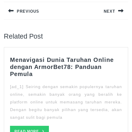
navigation
PREVIOUS
NEXT
Previous
Next
post:
post:
Related Post
Menavigasi Dunia Taruhan Online
dengan ArmorBet78: Panduan
Menavigasi
Pemula
Dunia
[ad_1] Seiring dengan semakin populernya taruhan
Taruhan
Online
online, semakin banyak orang yang beralih ke
dengan
platform online untuk memasang taruhan mereka.
ArmorBet78:
Dengan begitu banyak pilihan yang tersedia, akan
Panduan
sangat sulit bagi pemula
Pemula
READ
READ MORE