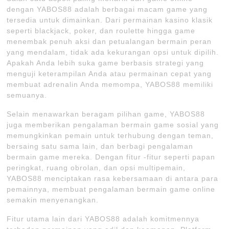
dengan YABOS88 adalah berbagai macam game yang
tersedia untuk dimainkan. Dari permainan kasino klasik
seperti blackjack, poker, dan roulette hingga game
menembak penuh aksi dan petualangan bermain peran
yang mendalam, tidak ada kekurangan opsi untuk dipilih.
Apakah Anda lebih suka game berbasis strategi yang
menguji keterampilan Anda atau permainan cepat yang
membuat adrenalin Anda memompa, YABOS88 memiliki
semuanya.
Selain menawarkan beragam pilihan game, YABOS88
juga memberikan pengalaman bermain game sosial yang
memungkinkan pemain untuk terhubung dengan teman,
bersaing satu sama lain, dan berbagi pengalaman
bermain game mereka. Dengan fitur -fitur seperti papan
peringkat, ruang obrolan, dan opsi multipemain,
YABOS88 menciptakan rasa kebersamaan di antara para
pemainnya, membuat pengalaman bermain game online
semakin menyenangkan.
Fitur utama lain dari YABOS88 adalah komitmennya