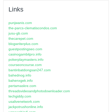
Links
punjwanis.com
the-parcs-clematiscondos.com
jusu-gb.com
thecarepet.com
blogwriterplus.com
guestpostingseo.com
casinogambitpro.info
pokerplaymasters.info
courseoncourse.com
bantinbatdongsan247.com
bahednog.info
bahenxgek.info
pertamaskre.com
threadsvideoandphotodownloader.com
techgiddy.com
usalivenetwork.com
jackpotrushonline.info
ucnewshindi.com