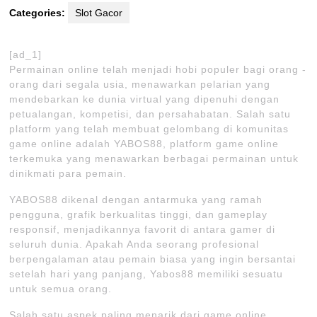
Categories:
Slot Gacor
[ad_1]
Permainan online telah menjadi hobi populer bagi orang -
orang dari segala usia, menawarkan pelarian yang
mendebarkan ke dunia virtual yang dipenuhi dengan
petualangan, kompetisi, dan persahabatan. Salah satu
platform yang telah membuat gelombang di komunitas
game online adalah YABOS88, platform game online
terkemuka yang menawarkan berbagai permainan untuk
dinikmati para pemain.
YABOS88 dikenal dengan antarmuka yang ramah
pengguna, grafik berkualitas tinggi, dan gameplay
responsif, menjadikannya favorit di antara gamer di
seluruh dunia. Apakah Anda seorang profesional
berpengalaman atau pemain biasa yang ingin bersantai
setelah hari yang panjang, Yabos88 memiliki sesuatu
untuk semua orang.
Salah satu aspek paling menarik dari game online